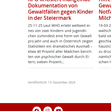
Dokumentation von
Gewa
Gewaltfällen gegen Kinder
Notf
in der Steiermark
Milc
25-11-25 Laut WHO er­lebt welt­weit ei­
19-03-2
nes von zwei Kin­dern und Ju­gend­li­
walt­sch
chen zu­min­dest ei­ne Form von Ge­walt
bald vi
pro Jahr und auch in Ös­t­er­reich zei­gen
ge­schla
Sta­tis­ti­ken ein dra­ma­ti­sches Aus­maß –
häus­li­
et­wa 40 Pro­zent al­ler Mäd­chen be­rich­
zu dru­c
ten von psy­chi­scher Ge­walt durch El­
näm­lich
tern, sie­ben Pro­zent…
schen H
Veröffentlicht: 13. November 2024