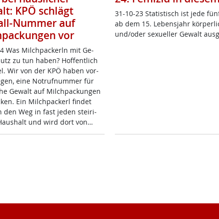
lt: KPÖ schlägt
31-10-23 Sta­tis­tisch ist je­de fün
all-Nummer auf
ab dem 15. Le­bens­jahr kör­per­li
hpackungen vor
und/oder se­xu­el­ler Ge­walt aus­g
4 Was Milch­pa­ckerln mit Ge­
utz zu tun ha­ben? Hof­f­ent­lich
el. Wir von der KPÖ ha­ben vor­
­gen, ei­ne No­t­ruf­num­mer für
che Ge­walt auf Milch­pa­ckun­gen
ken. Ein Milch­pa­ckerl fin­det
 den Weg in fast je­den stei­ri­
aus­halt und wird dort von…