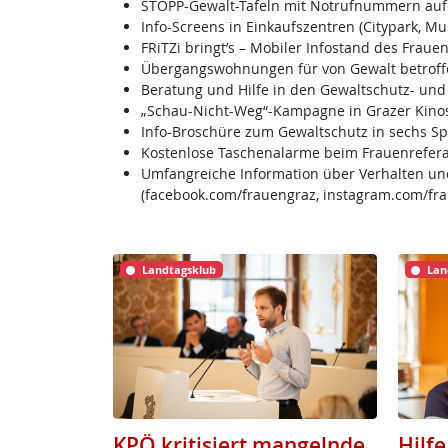
STOPP-Gewalt-Tafeln mit Notrufnummern auf
Info-Screens in Einkaufszentren (Citypark, Mu
FRiTZi bringt’s – Mobiler Infostand des Fraue
Übergangswohnungen für von Gewalt betroff
Beratung und Hilfe in den Gewaltschutz- und 
„Schau-Nicht-Weg“-Kampagne in Grazer Kinos
Info-Broschüre zum Gewaltschutz in sechs S
Kostenlose Taschenalarme beim Frauenrefera
Umfangreiche Information über Verhalten und
(facebook.com/frauengraz, instagram.com/fra
Landtagsklub
Lan
KPÖ kritisiert mangelnde
Hilfe