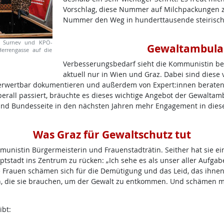
Vorschlag, diese Nummer auf Milchpackungen zu
Nummer den Weg in hunderttausende steirische 
ir Surnev und KPÖ-
Gewaltambula
Herrengasse auf die
Verbesserungsbedarf sieht die Kommunistin bei
aktuell nur in Wien und Graz. Dabei sind diese
sverwertbar dokumentieren und außerdem von Expert:innen beraten
rall passiert, bräuchte es dieses wichtige Angebot der Gewaltamb
- und Bundesseite in den nächsten Jahren mehr Engagement in die
Was Graz für Gewaltschutz tut
ommunistin Bürgermeisterin und Frauenstadträtin. Seither hat sie e
tstadt ins Zentrum zu rücken: „Ich sehe es als unser aller Aufga
 Frauen schämen sich für die Demütigung und das Leid, das ihnen 
, die sie brauchen, um der Gewalt zu entkommen. Und schämen müss
ibt: