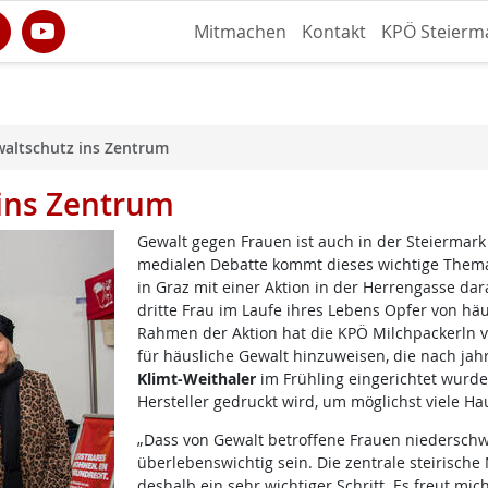
Mitmachen
Kontakt
KPÖ Steierm
altschutz ins Zentrum
ins Zentrum
Gewalt gegen Frauen ist auch in der Steiermark 
medialen Debatte kommt dieses wichtige Thema 
in Graz mit einer Aktion in der Herrengasse da
dritte Frau im Laufe ihres Lebens Opfer von häu
Rahmen der Aktion hat die KPÖ Milchpackerln v
für häusliche Gewalt hinzuweisen, die nach 
Klimt-Weithaler
im Frühling eingerichtet wurd
Hersteller gedruckt wird, um möglichst viele Ha
„Dass von Gewalt betroffene Frauen niederschw
überlebenswichtig sein. Die zentrale steirische 
deshalb ein sehr wichtiger Schritt. Es freut mi