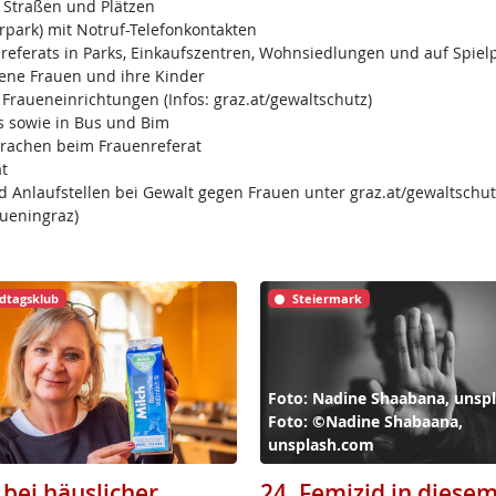
 Straßen und Plätzen
rpark) mit Notruf-Telefonkontakten
nreferats in Parks, Einkaufszentren, Wohnsiedlungen und auf Spiel
ene Frauen und ihre Kinder
Fraueneinrichtungen (Infos: graz.at/gewaltschutz)
 sowie in Bus und Bim
prachen beim Frauenreferat
t
 Anlaufstellen bei Gewalt gegen Frauen unter graz.at/gewaltschut
ueningraz)
dtagsklub
Steiermark
Foto: Nadine Shaabana, unsp
Foto: ©Nadine Shabaana,
unsplash.com
 bei häuslicher
24. Femizid in diesem