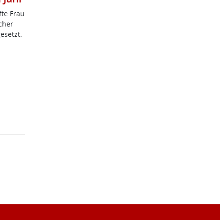
f­te Frau
­cher
e­setzt.