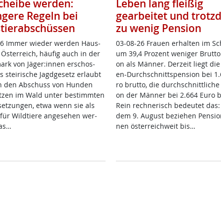
scheibe werden:
Leben lang fleißig
ngere Regeln bei
gearbeitet und trot
tierabschüssen
zu wenig Pension
6 Im­mer wie­der wer­den Haus­
03-08-26 Frau­en er­hal­ten im Sc
n Ös­t­er­reich, häu­fig auch in der
um 39,4 Pro­zent we­ni­ger Brut­to­
mark von Jä­ger:in­nen er­schos­
on als Män­ner. Der­zeit liegt die
 stei­ri­sche Jagd­ge­setz er­laubt
en-Durch­schnitt­s­pen­si­on bei 1
h den Ab­schuss von Hun­den
ro brut­to, die durch­schnitt­li­che
­zen im Wald un­ter be­stimm­ten
on der Män­ner bei 2.664 Eu­ro br
set­zun­gen, et­wa wenn sie als
Rein rech­ne­risch be­deu­tet das
für Wild­tie­re an­ge­se­hen wer­
dem 9. Au­gust be­zie­hen Pen­sio­n
as…
nen ös­t­er­reich­weit bis…