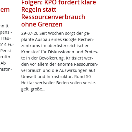
Folgen: KPÖ fordert klare
zdem
Regeln statt
Ressourcenverbrauch
ohne Grenzen
hnitt
pen­si­
29-07-26 Seit Wo­chen sorgt der ge­
 Frau­
plan­te Aus­bau ei­nes Goog­le-Re­chen­
.614 Eu­
zen­trums im ober­ös­t­er­rei­chi­schen
 Pen­si­
Kron­s­torf für Dis­kus­sio­nen und Pro­tes­
ut­to.
te in der Be­völ­ke­rung. Kri­ti­siert wer­
: Ab
den vor al­lem der enor­me Res­sour­cen­
is­tin­
ver­brauch und die Aus­wir­kun­gen auf
Um­welt und In­fra­struk­tur: Rund 50
Hektar wert­vol­ler Bo­den sol­len ver­sie­
gelt, gro­ße…