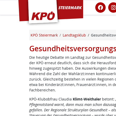
KPÖ Steiermark
KPÖ Steiermark
Landtagsklub
Gesundheitsve
Gesundheitsversorgungsl
Die heutige Debatte im Landtag zur Gesundheitsv
der KPÖ erneut deutlich, dass sich die Herausfor
hinweg zugespitzt haben. Die Auswirkungen diese
Während die Zahl der Wahlärzt:innen kontinuierlic
zurück. Gleichzeitig bestehen in vielen Regionen
etwa bei Kinderärzt:innen, Frauenärzt:innen, in d
Fachbereichen.
KPÖ-Klubobfrau Claudia
Klimt-Weithaler
betont:
Pflegenotstand warnt, dann muss man schon dazusage
gefallen. Der Regionale Strukturplan Gesundheit – al
Steuerung der Gesundheitsversorgung – wurde über 