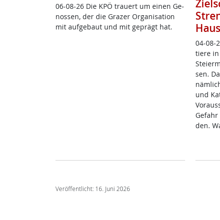
Ziel
06-08-26 Die KPÖ trau­ert um ei­nen Ge­
Stre
nos­sen, der die Gra­zer Or­ga­ni­sa­ti­on
Haus
mit auf­ge­baut und mit ge­prägt hat.
04-08-2
tie­re i
Stei­er­
sen. Das
näm­lic
und Kat
Vor­aus­
Ge­fahr 
den. W
Veröffentlicht: 16. Juni 2026