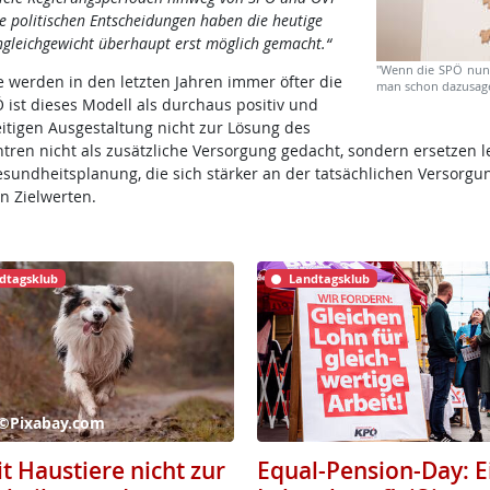
 politischen Entscheidungen haben die heutige
gleichgewicht überhaupt erst möglich gemacht.“
"Wenn die SPÖ nun 
 werden in den letzten Jahren immer öfter die
man schon dazusagen
ist dieses Modell als durchaus positiv und
eitigen Ausgestaltung nicht zur Lösung des
ren nicht als zusätzliche Versorgung gedacht, sondern ersetzen l
sundheitsplanung, die sich stärker an der tatsächlichen Versorgun
n Zielwerten.
dtagsklub
Landtagsklub
 ©Pixabay.com
t Haustiere nicht zur
Equal-Pension-Day: E