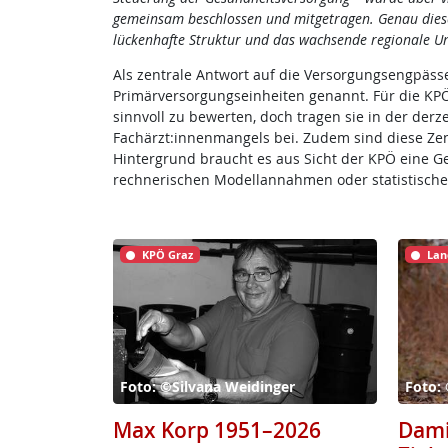
gemeinsam beschlossen und mitgetragen. Genau diese
lückenhafte Struktur und das wachsende regionale Un
Als zentrale Antwort auf die Versorgungsengpässe
Primärversorgungseinheiten genannt. Für die KPÖ 
sinnvoll zu bewerten, doch tragen sie in der derz
Fachärzt:innenmangels bei. Zudem sind diese Zent
Hintergrund braucht es aus Sicht der KPÖ eine Ge
rechnerischen Modellannahmen oder statistische
KPÖ Graz
Lan
Foto: ©Silvana Weidinger
Foto:
Max Korp 1951–2026
Dami