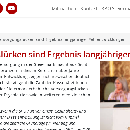
Mitmachen
Kontakt
KPÖ Steierm
rsorgungslücken sind Ergebnis langjähriger Fehlentwicklungen
ücken sind Ergebnis langjährige
ersorgung in der Steiermark macht aus Sicht
derungen in diesen Bereichen über Jahre
r Entwicklung zeigen sich inzwischen deutlich:
h steigt, geht die Zahl der Kassenärzt:innen
 der Steiermark erhebliche Versorgungslücken –
er Psychiatrie sowie in weiteren medizinischen
„Wenn die SPÖ nun vor einem Gesundheits- und
n: Diese Entwicklung ist nicht vom Himmel
so die zentrale Grundlage für Planung und
viele Regierungsperioden hinweg von SPÖ und ÖVP