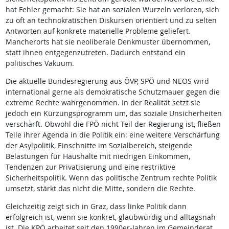
hat Fehler gemacht: Sie hat an sozialen Wurzeln verloren, sich
zu oft an technokratischen Diskursen orientiert und zu selten
Antworten auf konkrete materielle Probleme geliefert.
Mancherorts hat sie neoliberale Denkmuster übernommen,
statt ihnen entgegenzutreten. Dadurch entstand ein
politisches Vakuum.
Die aktuelle Bundesregierung aus ÖVP, SPÖ und NEOS wird
international gerne als demokratische Schutzmauer gegen die
extreme Rechte wahrgenommen. In der Realität setzt sie
jedoch ein Kürzungsprogramm um, das soziale Unsicherheiten
verschärft. Obwohl die FPÖ nicht Teil der Regierung ist, fließen
Teile ihrer Agenda in die Politik ein: eine weitere Verschärfung
der Asylpolitik, Einschnitte im Sozialbereich, steigende
Belastungen für Haushalte mit niedrigen Einkommen,
Tendenzen zur Privatisierung und eine restriktive
Sicherheitspolitik. Wenn das politische Zentrum rechte Politik
umsetzt, stärkt das nicht die Mitte, sondern die Rechte.
Gleichzeitig zeigt sich in Graz, dass linke Politik dann
erfolgreich ist, wenn sie konkret, glaubwürdig und alltagsnah
ist. Die KPÖ arbeitet seit den 1990er-Jahren im Gemeinderat