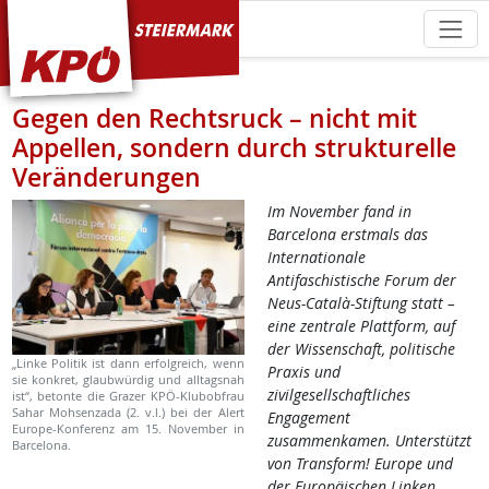
KPÖ Steiermark
Gegen den Rechtsruck – nicht mit
Appellen, sondern durch strukturelle
Veränderungen
Im November fand in
Barcelona erstmals das
Internationale
Antifaschistische Forum der
Neus-Català-Stiftung statt –
eine zentrale Plattform, auf
der Wissenschaft, politische
„Linke Politik ist dann erfolgreich, wenn
Praxis und
sie konkret, glaubwürdig und alltagsnah
zivilgesellschaftliches
ist“, betonte die Grazer KPÖ-Klubobfrau
Sahar Mohsenzada (2. v.l.) bei der Alert
Engagement
Europe-Konferenz am 15. November in
zusammenkamen. Unterstützt
Barcelona.
von Transform! Europe und
der Europäischen Linken