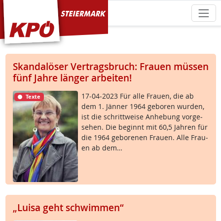
KPÖ Steiermark
Skandalöser Vertragsbruch: Frauen müssen
fünf Jahre länger arbeiten!
17-04-2023 Für al­le Frau­en, die ab
Texte
dem 1. Jän­ner 1964 ge­bo­ren wur­den,
ist die schritt­wei­se An­he­bung vor­ge­
se­hen. Die be­ginnt mit 60,5 Jah­ren für
die 1964 ge­bo­re­nen Frau­en. Al­le Frau­
en ab dem…
„Luisa geht schwimmen“