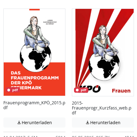
pdf
pdf
Frauenprogramm_KPÖ_2015.p
2015-
df
Frauenprogr_Kurzfass_web.p
df
Achtung: Diese Datei enthält unter Umstä
Achtung:
Herunterladen
Herunterladen

