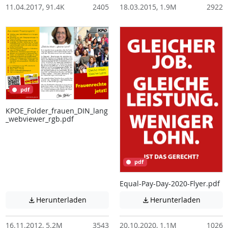
11.04.2017, 91.4K
2405
18.03.2015, 1.9M
2922
pdf
KPOE_Folder_frauen_DIN_lang
_webviewer_rgb.pdf
pdf
Equal-Pay-Day-2020-Flyer.pdf
Achtung: Diese Datei enthält unter Umstä
Achtung:
Herunterladen
Herunterladen


16.11.2012, 5.2M
3543
20.10.2020, 1.1M
1026