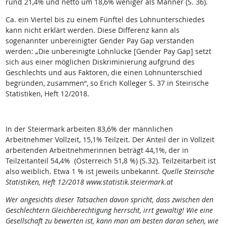
rund 21,4% und netto um 18,6% weniger als Männer (S. 36).
Ca. ein Viertel bis zu einem Fünftel des Lohnunterschiedes
kann nicht erklärt werden. Diese Differenz kann als
sogenannter unbereinigter Gender Pay Gap verstanden
werden: „Die unbereinigte Lohnlücke [Gender Pay Gap] setzt
sich aus einer möglichen Diskriminierung aufgrund des
Geschlechts und aus Faktoren, die einen Lohnunterschied
begründen, zusammen“, so Erich Kolleger S. 37 in Steirische
Statistiken, Heft 12/2018.
In der Steiermark arbeiten 83,6% der männlichen
Arbeitnehmer Vollzeit, 15,1% Teilzeit. Der Anteil der in Vollzeit
arbeitenden Arbeitnehmerinnen beträgt 44,1%, der in
Teilzeitanteil 54,4% (Österreich 51,8 %) (S.32). Teilzeitarbeit ist
also weiblich. Etwa 1 % ist jeweils unbekannt.
Quelle Steirische
Statistiken, Heft 12/2018 www.statistik.steiermark.at
Wer angesichts dieser Tatsachen davon spricht, dass zwischen den
Geschlechtern Gleichberechtigung herrscht, irrt gewaltig! Wie eine
Gesellschaft zu bewerten ist, kann man am besten daran sehen, wie