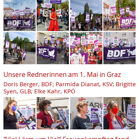
Unsere Rednerinnen am 1. Mai in Graz
Doris Berger, BDF; Parmida Dianat, KSV; Brigitte
Syen, GLB; Elke Kahr, KPÖ