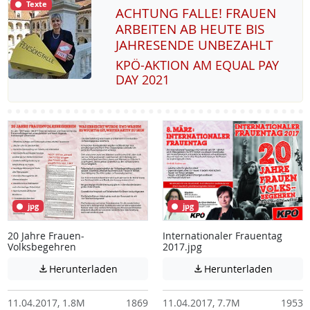
Texte
ACHTUNG FALLE! FRAUEN
ARBEITEN AB HEUTE BIS
JAHRESENDE UNBEZAHLT
KPÖ-AK­TI­ON AM EQUAL PAY
DAY 2021
jpg
jpg
20 Jahre Frauen-
Internationaler Frauentag
Volksbegehren
2017.jpg
Achtung: Diese Datei enthält unter Umstä
Achtung:
Herunterladen
Herunterladen


11.04.2017, 1.8M
1869
11.04.2017, 7.7M
1953