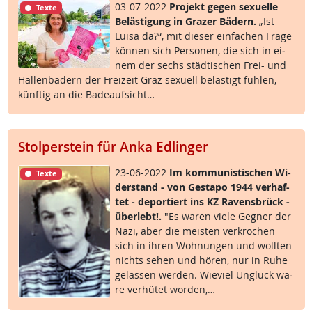
03-07-2022
Pro­jekt ge­gen se­xu­el­le
Texte
Be­läs­t­i­gung in Gra­zer Bä­d­ern.
„Ist
Lui­sa da?“, mit die­ser ein­fa­chen Fra­ge
kön­nen sich Per­so­nen, die sich in ei­
nem der sechs städ­ti­schen Frei- und
Hal­len­bä­d­ern der Frei­zeit Graz se­xu­ell be­läs­t­igt füh­len,
künf­tig an die Ba­de­auf­sicht…
Stolperstein für Anka Edlinger
23-06-2022
Im kom­mu­nis­ti­schen Wi­
Texte
der­stand - von Ge­sta­po 1944 ver­haf­
tet - de­por­tiert ins KZ Ra­vens­brück -
über­lebt!.
"Es wa­ren vie­le Geg­ner der
Na­zi, aber die meis­ten ver­kro­chen
sich in ih­ren Woh­nun­gen und woll­ten
nichts se­hen und hö­ren, nur in Ru­he
ge­las­sen wer­den. Wie­viel Un­glück wä­
re ver­hü­tet wor­den,…