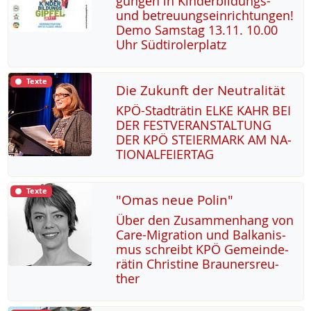
gun­gen in Kin­der­bil­dungs-
und be­t­reu­ung­s­ein­rich­tun­gen!
De­mo Sams­tag 13.11. 10.00
Uhr Süd­t­i­ro­ler­platz
Texte
Die Zukunft der Neutralität
KPÖ-Stadträ­tin EL­KE KAHR BEI
DER FEST­VER­AN­STAL­TUNG
DER KPÖ STEI­ER­MARK AM NA­
TIO­NAL­FEI­ER­TAG
Texte
"Omas neue Polin"
Über den Zu­sam­men­hang von
Ca­re-Mi­g­ra­ti­on und Bal­ka­nis­
mus sch­reibt KPÖ Ge­mein­de­
rä­tin Chris­ti­ne Brau­n­ers­reu­
ther