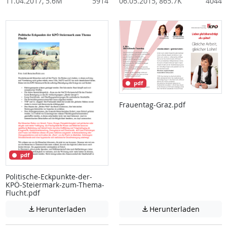
11.04.2017, 5.6M
5914
06.05.2015, 865.7K
4044
pdf
Frauentag-Graz.pdf
pdf
Politische-Eckpunkte-der-
KPÖ-Steiermark-zum-Thema-
Flucht.pdf
Achtung: Diese Datei enthält unter Umstä
Achtung:
Herunterladen
Herunterladen

