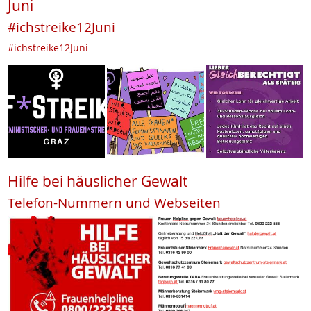
Juni
#ichstreike12Juni
#ichstreike12Juni
Hilfe bei häuslicher Gewalt
Telefon-Nummern und Webseiten