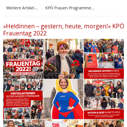
Weitere Artikel...
KPÖ Frauen Programme...
»Heldinnen – gestern, heute, morgen!« KPÖ
Frauentag 2022