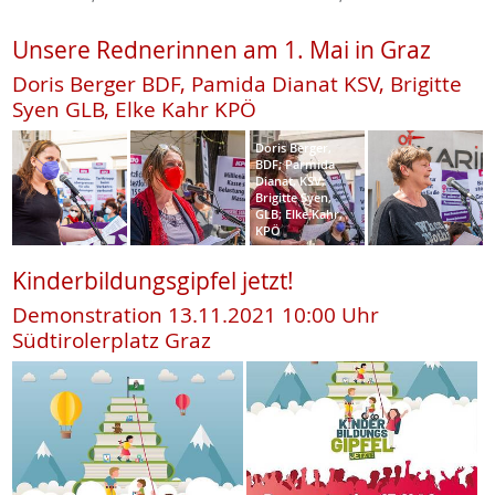
Unsere Rednerinnen am 1. Mai in Graz
Doris Berger BDF, Pamida Dianat KSV, Brigitte
Syen GLB, Elke Kahr KPÖ
Doris Berger,
BDF; Parmida
Dianat, KSV;
Brigitte Syen,
GLB; Elke Kahr,
KPÖ
Kinderbildungsgipfel jetzt!
Demonstration 13.11.2021 10:00 Uhr
Südtirolerplatz Graz