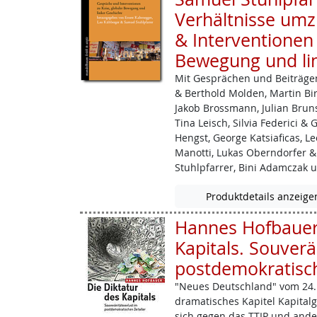
Verhältnisse umz
& Interventionen 
Bewegung und li
Mit Gesprächen und Beiträgen
& Berthold Molden, Martin Birk
Jakob ­Brossmann, Julian Brun
Tina Leisch, Silvia Federici & 
Hengst, George Katsiaficas, L
Manotti, Lukas Oberndorfer &
Stuhlpfarrer, Bini Adamczak 
Produktdetails anzeige
Hannes Hofbauer:
Kapitals. Souverä
postdemokratisch
"Neues Deutschland" vom 24. 
dramatisches Kapitel Kapitalges
sich gegen das TTIP und and