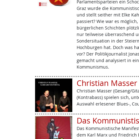
Parlamentsparteien ein Schock
Graz wurde die Kommunistisch
und stellt seither mit Elke Ka
passiert? Wie war es möglich
bürgerlichen Schichten plötzl
nur teilweise überraschend u
Sondersituation in der Steierm
Hochburgen hat. Doch was h
vor? Der Politikjournalist Jon
gemacht und analysiert in ein
Kommunismus.
Christian Masser
Christian Masser (Gesang/Git
(Kontrabass) spielen sich, unt
Auswahl erlesener Blues-, Co
Das Kommunistis
Das Kommunistische Manifest i
dem Karl Marx und Friedrich E