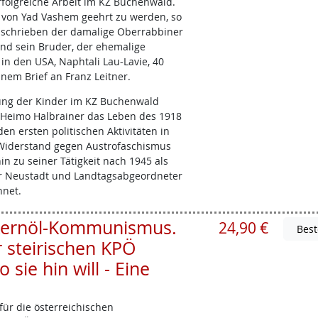
folgreiche Arbeit im KZ Buchenwald.
 von Yad Vashem geehrt zu werden, so
as schrieben der damalige Oberrabbiner
 und sein Bruder, der ehemalige
 in den USA, Naphtali Lau-Lavie, 40
inem Brief an Franz Leitner.
tung der Kinder im KZ Buchenwald
 Heimo Halbrainer das Leben des 1918
en ersten politischen Aktivitäten in
Widerstand gegen Austrofaschismus
in zu seiner Tätigkeit nach 1945 als
r Neustadt und Landtagsabgeordneter
hnet.
 Kernöl-Kommunismus.
24,90 €
r steirischen KPÖ
ie hin will - Eine
ür die österreichischen