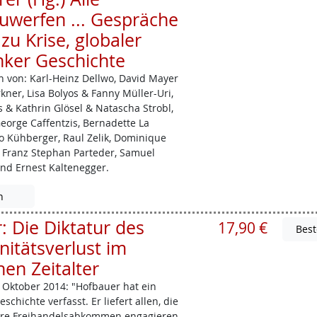
uwerfen ... Gespräche
zu Krise, globaler
nker Geschichte
 von: Karl-Heinz ­Dellwo, David Mayer
ner, Lisa Bolyos & Fanny Müller­-Uri,
s & Kathrin Glösel & Natascha Strobl,
George ­Caffentzis, Bernadette La
eo Kühberger, Raul Zelik, Dominique
 Franz Stephan Parteder, Samuel
und Ernest Kaltenegger.
n
 Die Diktatur des
17,90 €
nitätsverlust im
en Zeitalter
Oktober 2014: "Hofbauer hat ein
chichte verfasst. Er liefert allen, die
ere Freihandelsabkommen engagieren,