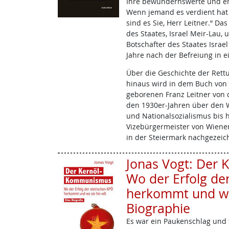
Ihre bewundernswerte und er
Wenn jemand es verdient hat
sind es Sie, Herr Leitner.“ D
des Staates, Israel Meir-Lau,
Botschafter des Staates Israel
Jahre nach der Befreiung in e
Über die Geschichte der Ret
hinaus wird in dem Buch von
geborenen Franz Leitner von d
den 1930er-Jahren über den 
und Nationalsozialismus bis h
Vizebürgermeister von Wiene
in der Steiermark nachgezeic
Jonas Vogt: Der
Wo der Erfolg de
herkommt und wo s
Biographie
Es war ein Paukenschlag und f