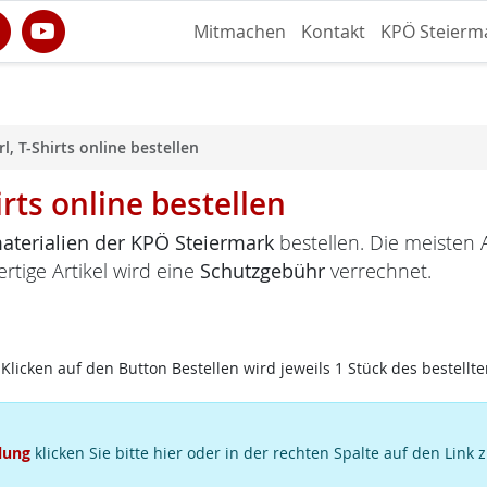
Mitmachen
Kontakt
KPÖ Steierm
l, T-Shirts online bestellen
irts online bestellen
terialien der KPÖ Steiermark
bestellen. Die meisten A
ertige Artikel wird eine
Schutzgebühr
verrechnet.
Klicken auf den Button Bestellen wird jeweils 1 Stück des bestellte
lung
klicken Sie bitte hier oder in der rechten Spalte auf den Link 