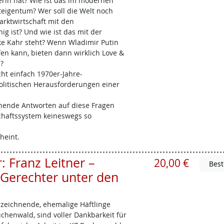
rin hat? Wie ist das im modernen
igentum? Wer soll die Welt noch
arktwirtschaft mit den
ig ist? Und wie ist das mit der
ke Kahr steht? Wenn Wladimir Putin
fen kann, bieten dann wirklich Love &
?
t einfach 1970er-Jahre-
politischen Herausforderungen einer
chende Antworten auf diese Fragen
schaftssystem keineswegs so
heint.
 Franz Leitner –
20,00 €
Gerechter unter den
erzeichnende, ehemalige Häftlinge
chenwald, sind voller Dankbarkeit für