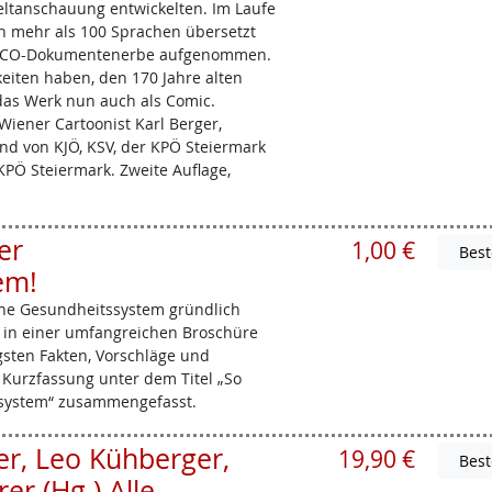
ltanschauung entwickelten. Im Laufe
in mehr als 100 Sprachen übersetzt
ESCO-Dokumentenerbe aufgenommen.
eiten haben, den 170 Jahre alten
s das Werk nun auch als Comic.
iener Cartoonist Karl Berger,
d von KJÖ, KSV, der KPÖ Steiermark
PÖ Steiermark. Zweite Auflage,
er
1,00 €
em!
che Gesundheitssystem gründlich
e in einer umfangreichen Broschüre
sten Fakten, Vorschläge und
Kurzfassung unter dem Titel „So
ssystem“ zusammengefasst.
er, Leo Kühberger,
19,90 €
er (Hg.) Alle