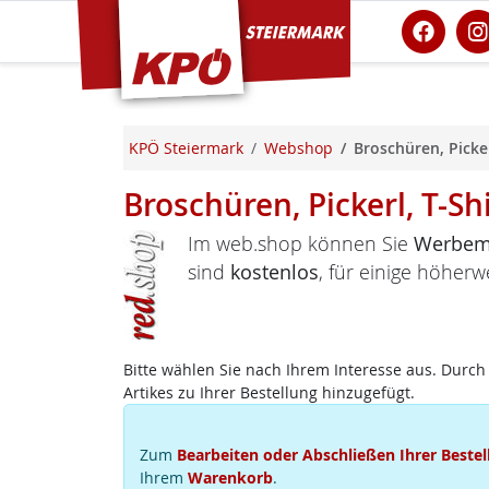
KPÖ Steiermark
KPÖ Steiermark
Webshop
Broschüren, Picker
Broschüren, Pickerl, T-Sh
Im web.shop können Sie
Werbema
sind
kostenlos
, für einige höherw
Bitte wählen Sie nach Ihrem Interesse aus. Durch 
Artikes zu Ihrer Bestellung hinzugefügt.
Zum
Bearbeiten oder Abschließen Ihrer Bestel
Ihrem
Warenkorb
.