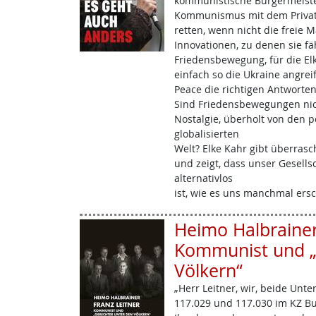
kommunistische Bürgermeiste
Kommunismus mit dem Private
retten, wenn nicht die freie M
Innovationen, zu denen sie fäh
Friedensbewegung, für die El
einfach so die Ukraine angrei
Peace die richtigen Antworten
Sind Friedensbewegungen nich
Nostalgie, überholt von den 
globalisierten
Welt? Elke Kahr gibt überras
und zeigt, dass unser Gesell
alternativlos
ist, wie es uns manchmal ersc
Heimo Halbrainer:
Kommunist und „
Völkern“
„Herr Leitner, wir, beide Unt
117.029 und 117.030 im KZ Bu