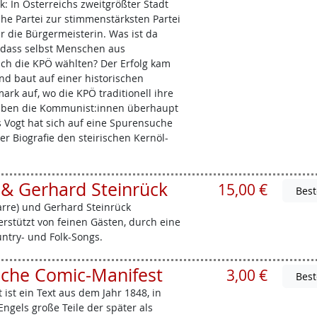
: In Österreichs zweitgrößter Stadt
e Partei zur stimmenstärksten Partei
hr die Bürgermeisterin. Was ist da
, dass selbst Menschen aus
ich die KPÖ wählten? Der Erfolg kam
nd baut auf einer historischen
ark auf, wo die KPÖ traditionell ihre
aben die Kommunist:innen überhaupt
as Vogt hat sich auf eine Spurensuche
er Biografie den steirischen Kernöl-
 & Gerhard Steinrück
15,00 €
arre) und Gerhard Steinrück
erstützt von feinen Gästen, durch eine
untry- und Folk-Songs.
che Comic-Manifest
3,00 €
st ein Text aus dem Jahr 1848, in
ngels große Teile der später als