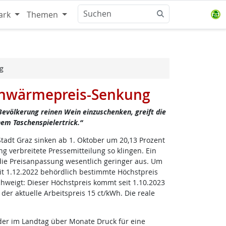
ark
Themen
g
ernwärmepreis-Senkung
evölkerung reinen Wein einzuschenken, greift die
em Taschenspielertrick.“
Stadt Graz sinken ab 1. Oktober um 20,13 Prozent
ng verbreitete Pressemitteilung so klingen. Ein
t die Preisanpassung wesentlich geringer aus. Um
it 1.12.2022 behördlich bestimmte Höchstpreis
hweigt: Dieser Höchstpreis kommt seit 1.10.2023
er aktuelle Arbeitspreis 15 ct/kWh. Die reale
er im Landtag über Monate Druck für eine