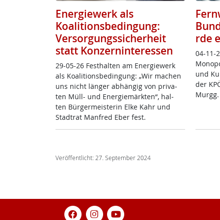
Energiewerk als
Fern
Koalitionsbedingung:
Bund
Versorgungssicherheit
rde e
statt Konzerninteressen
04-11-24
Mo­no­p
29-05-26 Fest­hal­ten am En­er­gie­werk
und Kun­
als Koa­li­ti­ons­be­din­gung: „Wir ma­chen
der KPÖ
uns nicht län­ger ab­hän­gig von pri­va­
Murgg.
ten Müll- und En­er­gie­märk­ten“, hal­
ten ­Bür­ger­meis­te­rin El­ke Kahr und
Stadt­rat Man­f­red Eber fest.
Veröffentlicht: 27. September 2024