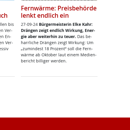
Fernwärme: Preisbehörde
uch
lenkt endlich ein
­len bis
27-09-24
Bür­ger­meis­te­rin El­ke Kahr:
en Ver­
Drän­gen zeigt end­lich Wir­kung, En­er­
sen En­
gie aber wei­ter­hin zu teu­er.
Das be­
ren Ver­
harr­li­che Drän­gen zeigt Wir­kung: Um
s­siv
„zu­min­dest 18 Pro­zen­t“ soll die Fern­
wär­me ab Ok­tober laut ei­nem Me­di­en­
be­richt bil­li­ger wer­den.