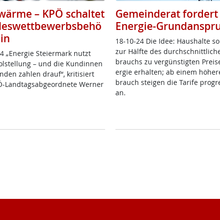
wärme – KPÖ schaltet
Gemeinderat fordert
eswettbewerbsbehö
Energie-Grundanspr
in
18-10-24 Die Idee: Haus­hal­te sol
zur Hälf­te des durch­schnitt­li­ch
 „En­er­gie Stei­er­mark nutzt
brauchs zu ver­güns­tig­ten Prei­
ol­stel­lung – und die Kun­din­nen
er­gie er­hal­ten; ab ei­nem höhe­
den zah­len drauf“, kri­ti­siert
brauch stei­gen die Ta­ri­fe pro­gre
-Land­tags­ab­ge­ord­ne­te Wer­ner
an.