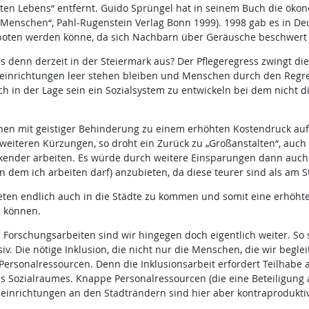
ten Lebens“ entfernt. Guido Sprüngel hat in seinem Buch die ökon
 Menschen“, Pahl-Rugenstein Verlag Bonn 1999). 1998 gab es in D
boten werden könne, da sich Nachbarn über Geräusche beschwert 
es denn derzeit in der Steiermark aus? Der Pflegeregress zwingt 
geeinrichtungen leer stehen bleiben und Menschen durch den Regre
och in der Lage sein ein Sozialsystem zu entwickeln bei dem nicht d
chen mit geistiger Behinderung zu einem erhöhten Kostendruck a
eiteren Kürzungen, so droht ein Zurück zu „Großanstalten“, auch
ender arbeiten. Es würde durch weitere Einsparungen dann auch 
 dem ich arbeiten darf) anzubieten, da diese teurer sind als am S
ieten endlich auch in die Städte zu kommen und somit eine erhöht
u können.
Forschungsarbeiten sind wir hingegen doch eigentlich weiter. So s
iv. Die nötige Inklusion, die nicht nur die Menschen, die wir beglei
Personalressourcen. Denn die Inklusionsarbeit erfordert Teilhabe 
 Sozialraumes. Knappe Personalressourcen (die eine Beteiligung 
inrichtungen an den Stadträndern sind hier aber kontraproduktiv, 