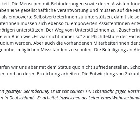
amkeit. Die Menschen mit Behinderungen sowie deren AssistentInnen
en eine gesellschaftliche Verantwortung und müssen auf die Misss
ls empowerte SelbstvertreterInnen zu unterstützen, damit sie sel
eiterInnen müssen sich ebenso zu empowerten AssistentInnen entwic
ehörigen unterstützen. Der Weg vom UnterstützInnen zu „ZuseherI
lte ein Buch wie „Es war nicht immer so“ zur Pflichtlektüre der Fa
Studium werden. Aber auch die vorhandenen MitarbeiterInnen der 
enüber möglichen Missständen zu schulen. Die Beteiligung an Abw
dürfen wir uns aber mit dem Status quo nicht zufriedenstellen. Sc
en und an deren Erreichung arbeiten. Die Entwicklung von Zukunft
it geistiger Behinderung. Er ist seit seinem 14. Lebensjahr gegen Rassi
n in Deutschland. Er arbeitet inzwischen als Leiter eines Wohnverbunde