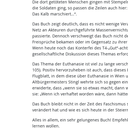
Die dort getöteten Menschen gingen mit Stempeln 
die Soldaten ging, so passen die Zeilen auch hier
Das Kalb marschiert…“.
Das Buch zeigt deutlich, dass es nicht wenige Ve
Netz an Akteuren durchgeführte Massenvernichtun
passierte. Dennoch verschweigt das Buch nicht de
Freisprüche bekamen oder im Gegensatz zu ihrer 
Wenn heute noch das Konterfei des T4-„Gut“-achter
gesellschaftliche Diskussion dieses Themas erforde
Das Thema der Euthanasie ist viel zu lange versc
105). Positiv hervorzuheben ist auch, dass dieses
Flugblatt, in dem diese über Euthanasie in Wien u
Altbürgermeisters Stingl wehrte sich so gegen eine
erwiderte, dass „wenn sie so etwas macht, dann wi
sie: „Wenn ich verhaftet worden wäre, dann hätt
Das Buch bleibt nicht in der Zeit des Faschismus
verändert hat und wie es sich heute in der Steier
Alles in allem, ein sehr gelungenes Buch! Empfeh
lernen wollen.