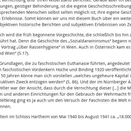
ungen, geistiger Behinderung, ist die eigene Geschichtsschreibung
sprechenden Menschen selbst selten möglich ist, ihre eigene Gesch
 Erlebnisse. Somit können wir uns mit diesem Buch über ein weite
bjektiven historische Berichten und subjektiven Erlebnissen von Z
ich wird die früh begonnene Vorgeschichte, die schließlich bis h
führt hat. Denn die Geschichte des „Sozialdarwininsmus“ begann nic
 Vortrag „Über Rassenhygiene“ in Wien. Auch in Österreich kam 
d Wien“ (S.17).
Grundlagen, die zu faschistischen Euthanasie führten, angedeutet w
n faschistischen Vordenkern Hoche und Binding 1920 veröffentlicht
n 50 Jahren könne man sich vorstellen „welches ungeheure Kapital
ktiven Zweck entzogen werden“ (S. 86). Und der im Nürnberger Är
ler war der Ansicht, dass durch die Vernichtung dieser […] die Mö
n und anderen Einrichtungen für den Gebrauch der Wehrmacht fre
Weltkrieg ging es ja auch um den Versuch der Faschisten die Welt
önnen.
allein im Schloss Hartheim von Mai 1940 bis August 1941 ca. „18