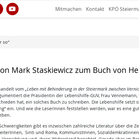
Mitmachen
Kontakt
KPÖ Steierm
r so“
n Mark Staskiewicz zum Buch von Hei
handelt vom
„Leben mit Behinderung in der Steiermark zwischen Vern
gumentiert die Präsidentin der Lebenshilfe-GUV, Frau Vennemann, 
chieden hat, ein solches Buch zu schreiben. Die Lebenshilfe setzt
g“ ein. Und wie die LeserInnen feststellen werden, war es eine g
geben.
 Schwierigkeiten gibt es inzwischen zahlreiche Literatur über die Z
iterInnen, Sinti und Roma, KommunistInnen, SozialdemkratInnen
, Vernichtung und ihren Widerstand berichtet. Gerade aber im Ber