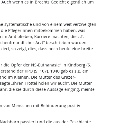
. Auch wenn es in Brechts Gedicht eigentlich um
ine systematische und von einem weit verzweigten
ch die PflegerInnen mitbekommen haben, was
im Amt blieben, Karriere machten, die z.T.
schenfreundlicher Arzt“ beschrieben wurden.
rt, so zeigt, dies, dass noch heute eine breite
r die Opfer der NS-Euthanasie“ in Kindberg (S.
rstand der KPÖ (S. 107). 1940 gab es z.B. ein
tand im Kleinen. Die Mutter des Grazer-
sagte „Ihren Trottel holen wir auch“. Die Mutter
ahr, die sie durch diese Aussage einging, meinte
ben von Menschen mit Behinderung positiv
m Nachbarn passiert und die aus der Geschichte