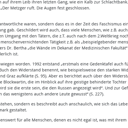
auf ihrem Leib ihren letzten Gang, wie ein Kalb zur Schlachtbank
: „Der Metzger ruft. Die Augen fest geschlossen.
rantwortliche waren, sondern dass es in der Zeit des Faschismus e
g gab. Geschildert wird auch, dass viele Menschen, wie z.B. au
n Umgang mit den Tätern, die z.T. auch nach dem 2.Weltkrieg noch 
menschenvernichtenden Tätigkeit z.B. als „beispielgebender men
s Dr. Bertha „die Wände im Dekanat der Medizinischen Fakultät“ zie
rlich ist.
hwiegen worden. 1992 entstand „erstmals eine Gedenktafel auch fü
 Buch den Widerstand benennt, wie beispielsweise den starken Wide
nd Graz aufklärte (S. 95). Aber es berichtet auch über den Widers
 Blockwartin, die im Hinblick auf ihre geistige behinderte Tochter 
rd sie die erste sein, die den Russen angezeigt wird“. Und zur Gef
en das wenigstens auch andere Leute gewusst“ (S. 227).
 stehen, sondern es beschreibt auch anschaulich, wie sich das Le
mark gestaltet.
lenswert für alle Menschen, denen es nicht egal ist, was mit ihre