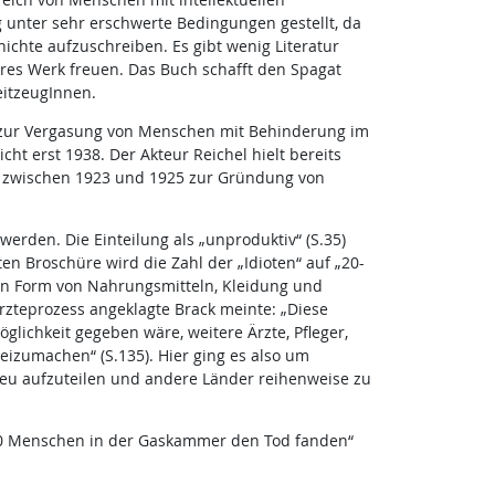
 unter sehr erschwerte Bedingungen gestellt, da
ichte aufzuschreiben. Es gibt wenig Literatur
res Werk freuen. Das Buch schafft den Spagat
eitzeugInnen.
in zur Vergasung von Menschen mit Behinderung im
ht erst 1938. Der Akteur Reichel hielt bereits
es zwischen 1923 und 1925 zur Gründung von
erden. Die Einteilung als „unproduktiv“ (S.35)
en Broschüre wird die Zahl der „Idioten“ auf „20-
 in Form von Nahrungsmitteln, Kleidung und
zteprozess angeklagte Brack meinte: „Diese
glichkeit gegeben wäre, weitere Ärzte, Pfleger,
izumachen“ (S.135). Hier ging es also um
 neu aufzuteilen und andere Länder reihenweise zu
.000 Menschen in der Gaskammer den Tod fanden“