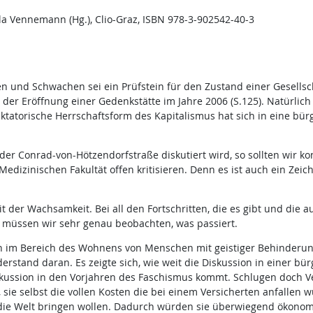
la Vennemann (Hg.), Clio-Graz, ISBN 978-3-902542-40-3
 und Schwachen sei ein Prüfstein für den Zustand einer Gesellsch
der Eröffnung einer Gedenkstätte im Jahre 2006 (S.125). Natürlich
diktatorische Herrschaftsform des Kapitalismus hat sich in eine bü
r Conrad-von-Hötzendorfstraße diskutiert wird, so sollten wir k
 Medizinischen Fakultät offen kritisieren. Denn es ist auch ein Zeic
t der Wachsamkeit. Bei all den Fortschritten, die es gibt und die
müssen wir sehr genau beobachten, was passiert.
nn im Bereich des Wohnens von Menschen mit geistiger Behinderung 
erstand daran. Es zeigte sich, wie weit die Diskussion in einer b
kussion in den Vorjahren des Faschismus kommt. Schlugen doch Ve
ie selbst die vollen Kosten die bei einem Versicherten anfallen wü
uf die Welt bringen wollen. Dadurch würden sie überwiegend ökono