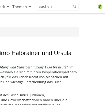
ark
Themen
mo Halbrainer und Ursula
ichtung und Selbstbestimmung 1938 bis heute“
. Im
weshalb sie sich mit ihren Kooperationspartnern
 sich „für das Lebensrecht von Menschen mit
ute und wichtige Entscheidung das Buch
eit des Faschismus. JüdInnen,
 und GewerkschafterInnen haben über die
eich von Menschen mit intellektuellen