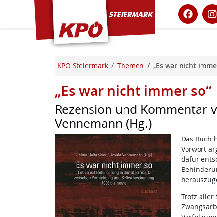
KPÖ Steiermark
KPÖ Steiermark
Themen
„Es war nicht imme
„Es war nicht immer so“
Rezension und Kommentar vo
Vennemann (Hg.)
Das Buch 
Vorwort ar
dafür ents
Behinderun
herauszu
Trotz aller
Zwangsarbe
Verfolgung