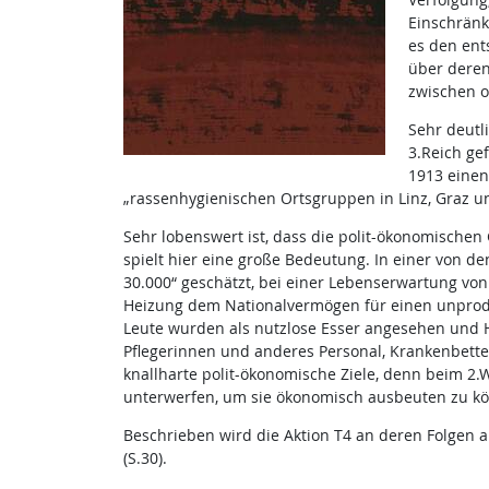
Einschränk
es den ent
über deren
zwischen o
Sehr deutl
3.Reich ge
1913 einen
„rassenhygienischen Ortsgruppen in Linz, Graz un
Sehr lobenswert ist, dass die polit-ökonomischen 
spielt hier eine große Bedeutung. In einer von de
30.000“ geschätzt, bei einer Lebenserwartung vo
Heizung dem Nationalvermögen für einen unprodu
Leute wurden als nutzlose Esser angesehen und Hit
Pflegerinnen und anderes Personal, Krankenbette
knallharte polit-ökonomische Ziele, denn beim 2.
unterwerfen, um sie ökonomisch ausbeuten zu k
Beschrieben wird die Aktion T4 an deren Folgen 
(S.30).