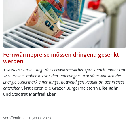
Fernwärmepreise müssen dringend gesenkt
werden
13-06-24
"Zur­zeit liegt der Fern­wär­me-Ar­beit­s­preis noch im­mer um
240 Pro­zent höh­er als vor den Teue­run­gen. Trotz­dem will sich die
En­er­gie Stei­er­mark ei­ner längst not­wen­di­gen Re­duk­ti­on des Prei­ses
ent­zie­hen
", kri­ti­sie­ren die Gra­zer Bür­ger­meis­te­rin
El­ke Kahr
und Stadt­rat
Man­f­red Eber
.
Veröffentlicht: 31. Januar 2023