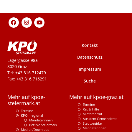
Kontakt
Datenschutz
KPÖ-Steiermark
Lagergasse 98a
8020 Graz
Impressum
Tel: +43 316 712479
Fax: +43 316 716291
Suche
Mehr auf kpoe-
Mehr auf kpoe-graz.at
steiermark.at
Termine
Rat & Hilfe
Termine
Mieternotruf
KPÖ - regional
Aus dem Gemeinderat
Mandatarinnen
Stadtbezirke
Bezirke Steiermark
MandatarInnen
Medien/Download