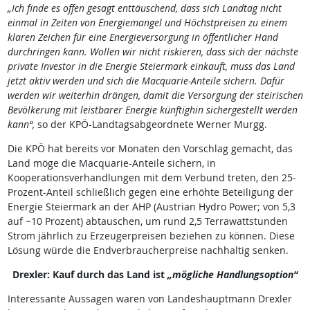
„Ich finde es offen gesagt enttäuschend, dass sich Landtag nicht
einmal in
Zeiten von Energiemangel und Höchstpreisen zu einem
klaren Zeichen für eine Energieversorgung in öffentlicher Hand
durchringen kann. Wollen wir nicht riskieren, dass sich der nächste
private Investor in die Energie Steiermark einkauft, muss das Land
jetzt aktiv werden und sich die Macquarie-Anteile sichern. Dafür
werden wir weiterhin drängen, damit die Versorgung der steirischen
Bevölkerung mit leistbarer Energie künftighin sichergestellt werden
kann“,
so
der KPÖ-Landtagsabgeordnete Werner Murgg.
Die KPÖ hat bereits vor Monaten den Vorschlag gemacht, das
Land möge die Macquarie-Anteile sichern, in
Kooperationsverhandlungen mit dem Verbund treten, den 25-
Prozent-Anteil schließlich gegen eine erhöhte Beteiligung der
Energie Steiermark an der AHP (Austrian Hydro Power; von 5,3
auf ~10 Prozent) abtauschen, um rund 2,5 Terrawattstunden
Strom jährlich zu Erzeugerpreisen beziehen zu können. Diese
Lösung würde die Endverbraucherpreise nachhaltig senken.
Drexler: Kauf durch das Land ist
„mögliche Handlungsoption“
Interessante Aussagen waren von Landeshauptmann Drexler