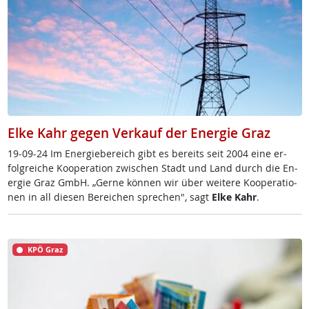
Elke Kahr gegen Verkauf der Energie Graz
19-09-24 Im En­er­gie­be­reich gibt es be­reits seit 2004 ei­ne er­
folg­rei­che Ko­ope­ra­ti­on zwi­schen Stadt und Land durch die En­
er­gie Graz GmbH. „Ger­ne kön­nen wir über wei­te­re Ko­ope­ra­tio­
nen in all die­sen Be­rei­chen sp­re­chen", sagt
El­ke Kahr
.
KPÖ Graz