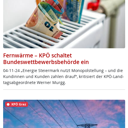
Fernwärme – KPÖ schaltet
Bundeswettbewerbsbehörde ein
04-11-24 „En­er­gie Stei­er­mark nutzt Mo­no­pol­stel­lung – und die
Kun­din­nen und Kun­den zah­len drauf“, kri­ti­siert der KPÖ-Land­
tags­ab­ge­ord­ne­te Wer­ner Murgg.
KPÖ Graz