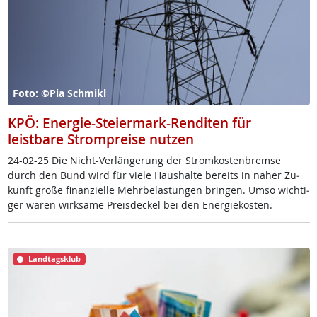
Foto: ©Pia Schmikl
KPÖ: Energie-Steiermark-Renditen für
leistbare Strompreise nutzen
24-02-25 Die Nicht-Ver­län­ge­rung der Strom­kos­ten­b­rem­se
durch den Bund wird für vie­le Haus­hal­te be­reits in na­her Zu­
kunft gro­ße fi­nan­zi­el­le Mehr­be­las­tun­gen brin­gen. Um­so wich­ti­
ger wä­ren wirk­sa­me Preis­de­ckel bei den En­er­gie­kos­ten.
Landtagsklub