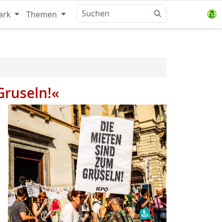
ark
Themen
Gruseln!«