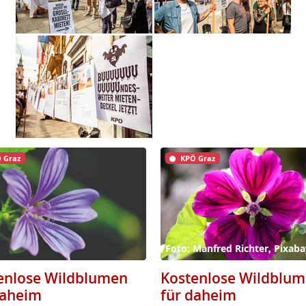
 Graz
KPÖ Graz
Foto: Manfred Richter, Pixaba
enlose Wildblumen
Kostenlose Wildblu
daheim
für daheim