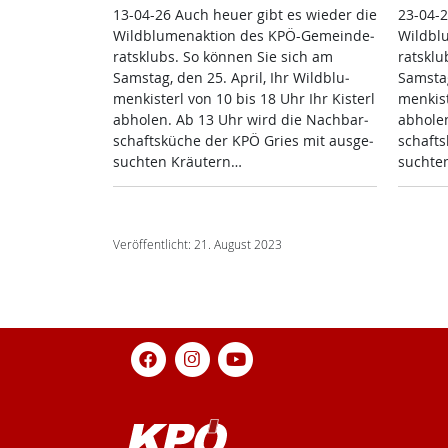
13-04-26 Auch heu­er gibt es wie­der die
23-04-2
Wild­blu­men­ak­ti­on des KPÖ-Ge­mein­de­
Wild­bl
rats­klubs. So kön­nen Sie sich am
rats­kl
Sams­tag, den 25. April, Ihr Wild­blu­
Sams­tag
men­kis­terl von 10 bis 18 Uhr Ihr Kis­terl
men­kis­
ab­ho­len. Ab 13 Uhr wird die Nach­bar­
ab­ho­l
schafts­küche der KPÖ Gries mit aus­ge­
schafts
such­ten Kräu­tern…
such­te
Veröffentlicht: 21. August 2023