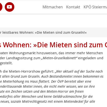
Mitmachen
Kontakt
KPÖ Steierm
r leistbares Wohnen: »Die Mieten sind zum Gruseln!«
es Wohnen: »Die Mieten sind zum 
rivaten Wohnungsmarkt hinzuweisen, das immer mehr Menschen
r der Landtagssitzung zum
„Mieten-Gruselkabinett“
eingeladen und
estellt.
ch die Mieten-Horrorshow geführt:
„Wer aktuell auf der Suche nach
at allen Grund zum Gruseln. Auch Bestandsmieter:innen bekommen es
e Mieterhöhung ins Haus flattert. Der ÖVP bereitet aber eine
erttausende Mieter:innen, die nicht mehr wissen, wie sie ihre
ute ein Zeichen setzen und den Mieten-Horror am freien
dürfnis aller Menschen und keine Gelddruckmaschine für die
eues, soziale Mietrechtsgesetz mit einem Mietendeckel für alle