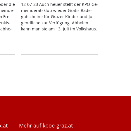
­der die
12-07-23 Auch heu­er stellt der KPÖ-Ge­
mein­de­
mein­de­rats­klub wie­der Gra­tis Ba­de­
m Frei­
gut­schei­ne für Gra­zer Kin­der und Ju­
n­kis­
gend­li­che zur Ver­fü­gung. Ab­ho­len
 ab­ho­
kann man sie am 13. Ju­li im Volks­haus.
.at
Mehr auf kpoe-graz.at