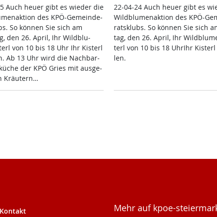
5 Auch heu­er gibt es wie­der die
22-04-24 Auch heu­er gibt es wie
u­men­ak­ti­on des KPÖ-Ge­mein­de­
Wild­blu­men­ak­ti­on des KPÖ-Ge­
ubs. So kön­nen Sie sich am
rats­klubs. So kön­nen Sie sich a
, den 26. April, Ihr Wild­blu­
tag, den 26. April, Ihr Wild­blu­me
terl von 10 bis 18 Uhr Ihr Kis­terl
terl von 10 bis 18 Uh­rIhr Kis­terl
en. Ab 13 Uhr wird die Nach­bar­
len.
­küche der KPÖ Gries mit aus­ge­
n Kräu­tern…
Mehr auf kpoe-steiermark
Kontakt