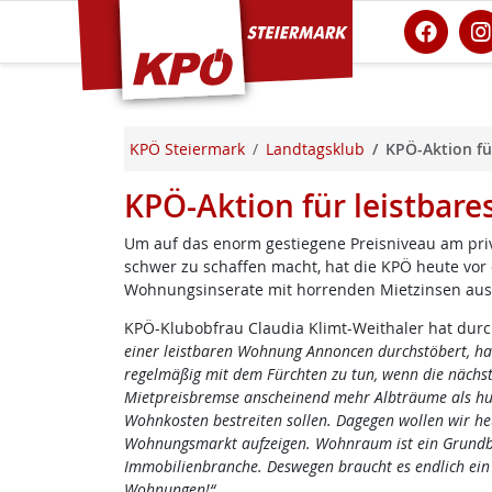
KPÖ Steiermark
KPÖ Steiermark
Landtagsklub
KPÖ-Aktion fü
KPÖ-Aktion für leistbar
Um auf das enorm gestiegene Preisniveau am p
schwer zu schaffen macht, hat die KPÖ heute vo
Wohnungsinserate mit horrenden Mietzinsen ausg
KPÖ-Klubobfrau Claudia Klimt-Weithaler hat dur
einer leistbaren Wohnung Annoncen durchstöbert, h
regelmäßig mit dem Fürchten zu tun, wenn die nächst
Mietpreisbremse anscheinend mehr Albträume als hund
Wohnkosten bestreiten sollen. Dagegen wollen wir he
Wohnungsmarkt aufzeigen. Wohnraum ist ein Grundbe
Immobilienbranche. Deswegen braucht es endlich ein n
Wohnungen!“