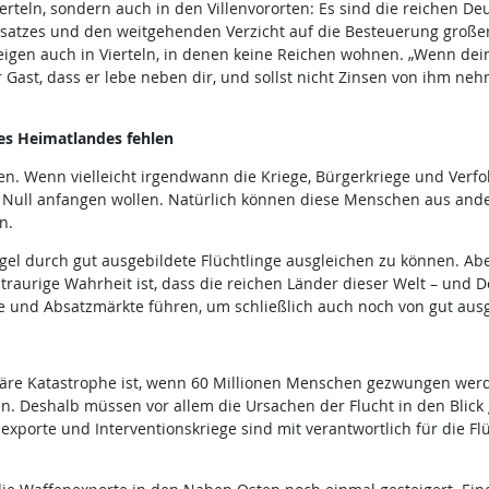
rteln, sondern auch in den Villenvororten: Es sind die reichen De
satzes und den weitgehenden Verzicht auf die Besteuerung großer
igen auch in Vierteln, in denen keine Reichen wohnen. „Wenn de
 Gast, dass er lebe neben dir, und sollst nicht Zinsen von ihm ne
es Heimatlandes fehlen
en. Wenn vielleicht irgendwann die Kriege, Bürgerkriege und Verf
 Null anfangen wollen. Natürlich können diese Menschen aus ande
n.
ngel durch gut ausgebildete Flüchtlinge ausgleichen zu können. A
raurige Wahrheit ist, dass die reichen Länder dieser Welt – und 
 und Absatzmärkte führen, um schließlich auch noch von gut ausge
äre Katastrophe ist, wenn 60 Millionen Menschen gezwungen werden
n. Deshalb müssen vor allem die Ursachen der Flucht in den Blic
exporte und Interventionskriege sind mit verantwortlich für die