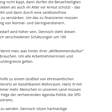
ng nicht kippt, dann dürfen die Benachteiligten
eben als auch im Alter vor Armut schützt – das
höht und dann durch eine sanktionsfreie
 zu verstärken. Um das zu finanzieren müssen
ung von Normal- und Geringverdienern.
edarf wird höher sein. Dennoch steht diesen
nach verschiedenen Schätzungen um 100
erkennt man, was hinter ihrer „Willkommenskultur“
ssbrauchen. Um alle Arbeitnehmerinnen und
nuntergrenze gelten.
shilfe zu einem Großteil von ehrenamtlichen
ielerorts an bezahlbarem Wohnraum. Hartz IV mit
e. Immer mehr Menschen in unserem Land müssen
t Folge der verheerenden Agenda-Politik, die SPD
ustroms.
en zu werden. Dennoch sitzen hartnäckige