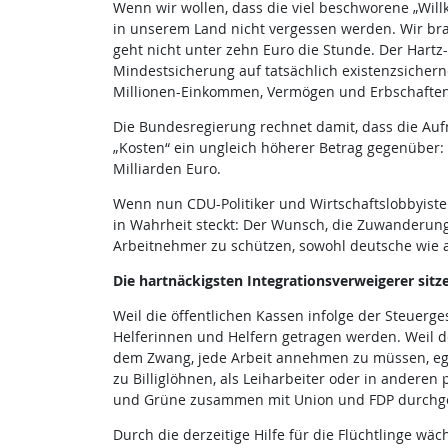
Wenn wir wollen, dass die viel beschworene „Will
in unserem Land nicht vergessen werden. Wir bra
geht nicht unter zehn Euro die Stunde. Der Hartz
Mindestsicherung auf tatsächlich existenzsicher
Millionen-Einkommen, Vermögen und Erbschaften 
Die Bundesregierung rechnet damit, dass die Auf
„Kosten“ ein ungleich höherer Betrag gegenüber
Milliarden Euro.
Wenn nun CDU-Politiker und Wirtschaftslobbyisten
in Wahrheit steckt: Der Wunsch, die Zuwanderun
Arbeitnehmer zu schützen, sowohl deutsche wie au
Die hartnäckigsten Integrationsverweigerer sitze
Weil die öffentlichen Kassen infolge der Steuerg
Helferinnen und Helfern getragen werden. Weil d
dem Zwang, jede Arbeit annehmen zu müssen, ega
zu Billiglöhnen, als Leiharbeiter oder in anderen
und Grüne zusammen mit Union und FDP durchgese
Durch die derzeitige Hilfe für die Flüchtlinge wä