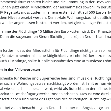
kommenskultur“ erhalten bleibt und die Stimmung in der Bevölkeru
uchen jetzt einen Mindestlohn, der ausnahmslos sowohl im Berufsl
-IV-Regelsatz muss zudem in einem ersten Schritt auf 500 Euro er
ndem Niveau ersetzt werden. Der soziale Wohnungsbau ist deutlich
wieder angemessen besteuert werden, bei gleichzeitiger Entlast
nahme der Flüchtlinge 10 Milliarden Euro kosten wird. Der Finanzb
: Denn die sogenannten Steuerflüchtlinge betrügen Deutschland 
 fordern, dass der Mindestlohn für Flüchtlinge nicht gelten soll, 
g Schutzsuchender als neue Möglichkeit zur Lohndrückerei zu mi
ch Flüchtlinge, sollte für alle ausnahmslos eine armutsfeste Loh
n in den Villenvororten
eschenke für Reiche und Superreiche leer sind, muss die Flüchtling
er soziale Wohnungsbau vernachlässigt worden ist, fehlt es nun v
l wie schlecht sie bezahlt wird, wirkt als Rutschbahn der Löhn
 prekären Beschäftigungsverhältnissen arbeiten. Dies ist eine direk
tzt haben und nicht das Ergebnis des derzeitigen Flüchtlings-Z
chst bei vielen benachteiligten Deutschen aber die Angst, vergess