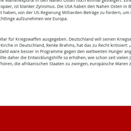
ie Waffenexporte in den Nahen Osten noch einmal gesteigert. Eine
opäer, ist blanker Zynismus. Die USA haben den Nahen Osten in Bra
haben, von der US-Regierung Milliarden-Beträge zu fordern, um di
lüchtlinge aufzunehmen wie Europa.
Dollar für Kriegswaffen ausgegeben. Deutschland will seinen Krieg
irche in Deutschland, Renke Brahms, hat das zu Recht kritisiert: „
s Geld wäre besser in Programme gegen den weltweiten Hunger an
lte daher die Entwicklungshilfe so erhöhen, wie schon seit vielen
hören, die afrikanischen Staaten zu zwingen, europäische Waren z