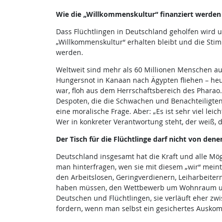
Wie die „Willkommenskultur“ finanziert werden
Dass Flüchtlingen in Deutschland geholfen wird u
„Willkommenskultur“ erhalten bleibt und die Stim
werden.
Weltweit sind mehr als 60 Millionen Menschen auf
Hungersnot in Kanaan nach Ägypten fliehen – heut
war, floh aus dem Herrschaftsbereich des Pharao
Despoten, die die Schwachen und Benachteiligten
eine moralische Frage. Aber: „Es ist sehr viel lei
Wer in konkreter Verantwortung steht, der weiß,
Der Tisch für die Flüchtlinge darf nicht von de
Deutschland insgesamt hat die Kraft und alle Mög
man hinterfragen, wen sie mit diesem „wir“ meint.
den Arbeitslosen, Geringverdienern, Leiharbeite
haben müssen, den Wettbewerb um Wohnraum und A
Deutschen und Flüchtlingen, sie verläuft eher zw
fordern, wenn man selbst ein gesichertes Ausko