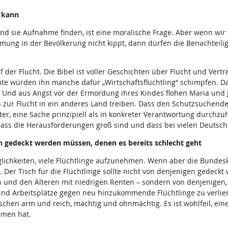
 kann
nd sie Aufnahme finden, ist eine moralische Frage. Aber wenn wir 
mung in der Bevölkerung nicht kippt, dann dürfen die Benachteilig
 der Flucht. Die Bibel ist voller Geschichten über Flucht und Vert
e würden ihn manche dafür „Wirtschaftsflüchtling“ schimpfen. Das 
. Und aus Angst vor der Ermordung ihres Kindes flohen Maria und 
 zur Flucht in ein anderes Land treiben. Dass den Schutzsuchende
chter, eine Sache prinzipiell als in konkreter Verantwortung durchz
 dass die Herausforderungen groß sind und dass bei vielen Deuts
nen gedeckt werden müssen, denen es bereits schlecht geht
lichkeiten, viele Flüchtlinge aufzunehmen. Wenn aber die Bundeska
 Der Tisch für die Flüchtlinge sollte nicht von denjenigen gedeck
rn und den Älteren mit niedrigen Renten – sondern von denjenigen
rbeitsplätze gegen neu hinzukommende Flüchtlinge zu verlieren.
ischen arm und reich, mächtig und ohnmächtig. Es ist wohlfeil, ei
mmen hat.