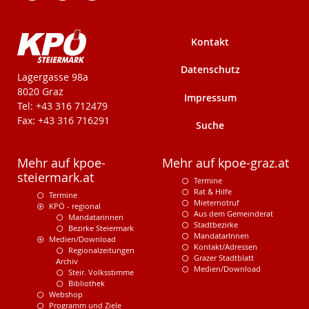
Kontakt
Datenschutz
KPÖ-Steiermark
Lagergasse 98a
8020 Graz
Impressum
Tel: +43 316 712479
Fax: +43 316 716291
Suche
Mehr auf kpoe-
Mehr auf kpoe-graz.at
steiermark.at
Termine
Rat & Hilfe
Termine
Mieternotruf
KPÖ - regional
Aus dem Gemeinderat
Mandatarinnen
Stadtbezirke
Bezirke Steiermark
MandatarInnen
Medien/Download
Kontakt/Adressen
Regionalzeitungen
Grazer Stadtblatt
Archiv
Medien/Download
Steir. Volksstimme
Bibliothek
Webshop
Programm und Ziele