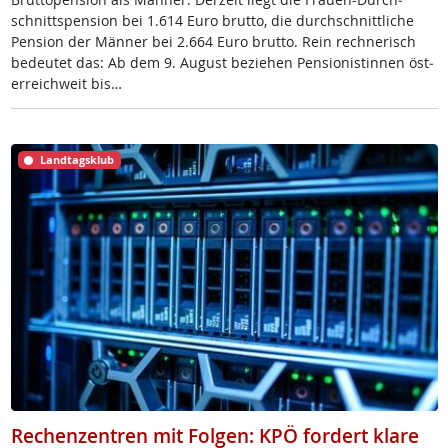
schnitt­s­pen­si­on bei 1.614 Eu­ro brut­to, die durch­schnitt­li­che
Pen­si­on der Män­ner bei 2.664 Eu­ro brut­to. Rein rech­ne­risch
be­deu­tet das: Ab dem 9. Au­gust be­zie­hen Pen­sio­nis­tin­nen ös­t­
er­reich­weit bis…
Landtagsklub
Rechenzentren mit Folgen: KPÖ fordert klare