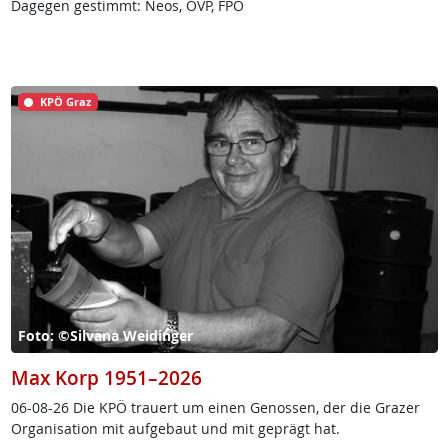
Dagegen gestimmt: Neos, ÖVP, FPÖ
KPÖ Graz
Foto: ©Silvana Weidinger
Max Korp 1951–2026
06-08-26 Die KPÖ trau­ert um ei­nen Ge­nos­sen, der die Gra­zer
Or­ga­ni­sa­ti­on mit auf­ge­baut und mit ge­prägt hat.