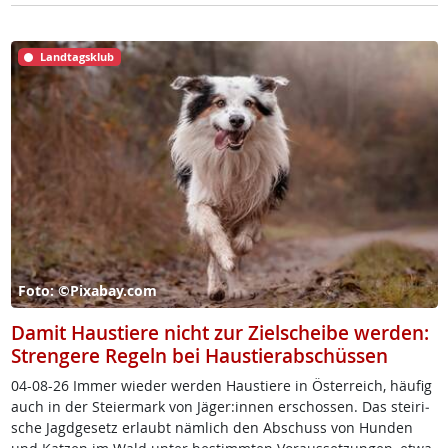
Landtagsklub
Foto: ©Pixabay.com
Damit Haustiere nicht zur Zielscheibe werden:
Strengere Regeln bei Haustierabschüssen
04-08-26 Im­mer wie­der wer­den Haus­tie­re in Ös­t­er­reich, häu­fig
auch in der Stei­er­mark von Jä­ger:in­nen er­schos­sen. Das stei­ri­
sche Jagd­ge­setz er­laubt näm­lich den Ab­schuss von Hun­den