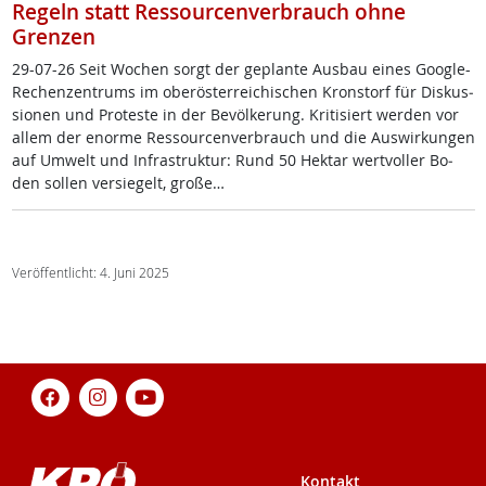
Regeln statt Ressourcenverbrauch ohne
Grenzen
29-07-26 Seit Wo­chen sorgt der ge­plan­te Aus­bau ei­nes Goog­le-
Re­chen­zen­trums im ober­ös­t­er­rei­chi­schen Kron­s­torf für Dis­kus­
sio­nen und Pro­tes­te in der Be­völ­ke­rung. Kri­ti­siert wer­den vor
al­lem der enor­me Res­sour­cen­ver­brauch und die Aus­wir­kun­gen
auf Um­welt und In­fra­struk­tur: Rund 50 Hektar wert­vol­ler Bo­
den sol­len ver­sie­gelt, gro­ße…
Veröffentlicht: 4. Juni 2025
Kontakt