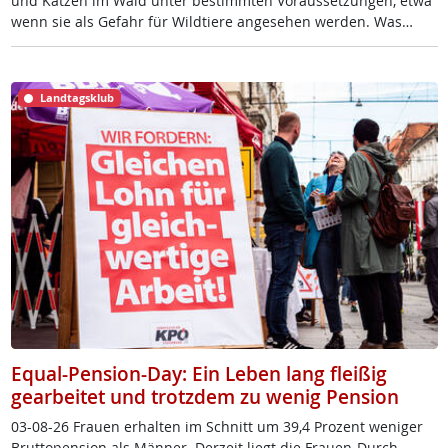
und Kat­zen im Wald un­ter be­stimm­ten Vor­aus­set­zun­gen, et­wa
wenn sie als Ge­fahr für Wild­tie­re an­ge­se­hen wer­den. Was…
Landtagsklub
Equal-Pension-Day: Ein Leben lang fleißig
gearbeitet und trotzdem zu wenig Pension
03-08-26 Frau­en er­hal­ten im Schnitt um 39,4 Pro­zent we­ni­ger
Brut­to­pen­si­on als Män­ner. Der­zeit liegt die Frau­en-Durch­