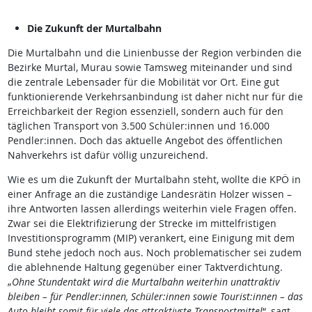
Die Zukunft der Murtalbahn
Die Murtalbahn und die Linienbusse der Region verbinden die
Bezirke Murtal, Murau sowie Tamsweg miteinander und sind
die zentrale Lebensader für die Mobilität vor Ort. Eine gut
funktionierende Verkehrsanbindung ist daher nicht nur für die
Erreichbarkeit der Region essenziell, sondern auch für den
täglichen Transport von 3.500 Schüler:innen und 16.000
Pendler:innen. Doch das aktuelle Angebot des öffentlichen
Nahverkehrs ist dafür völlig unzureichend.
Wie es um die Zukunft der Murtalbahn steht, wollte die KPÖ in
einer Anfrage an die zuständige Landesrätin Holzer wissen –
ihre Antworten lassen allerdings weiterhin viele Fragen offen.
Zwar sei die Elektrifizierung der Strecke im mittelfristigen
Investitionsprogramm (MIP) verankert, eine Einigung mit dem
Bund stehe jedoch noch aus. Noch problematischer sei zudem
die ablehnende Haltung gegenüber einer Taktverdichtung.
„
Ohne Stundentakt wird die Murtalbahn weiterhin unattraktiv
bleiben – für Pendler:innen, Schüler:innen sowie Tourist:innen – das
Auto bleibt somit für viele das attraktivste Transportmittel
“, sagt