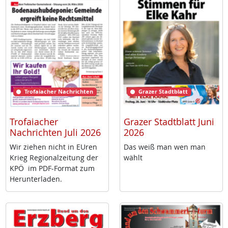
Trofaiacher Nachrichten
Grazer Stadtblatt
Trofaiacher
Grazer Stadtblatt Juni
Nachrichten Juli 2026
2026
Wir zie­hen nicht in EU­ren
Das weiß man wen man
Krieg Re­gio­nal­zei­tung der
wählt
KPÖ im PDF-For­mat zum
Her­un­ter­la­den.