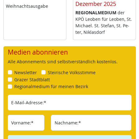
Dezember 2025
Weih­nachts­aus­ga­be
RE­GIO­NAL­ME­DI­UM
der
KPÖ Leo­ben für Leo­ben, St.
Mi­cha­el. St. Ste­fan, St. Pe­
ter, Niklas­dorf
Medien abonnieren
Alle Abonnements sind selbstverständlich kostenlos.
Newsletter
Steirische Volksstimme
Grazer Stadtblatt
Regionalmedium für meinen Bezirk
E-Mail-Adresse:*
Vorname:*
Nachname:*