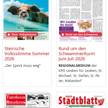
Steir. Volksstimme
Rund um den Schwammerlturm
Steirische
Rund um den
Volksstimme Sommer
Schwammerlturm
2026
Juni-Juli 2026
„Der Speck muss weg”
RE­GIO­NAL­ME­DI­UM
der
KPÖ Leo­ben für Leo­ben, St.
Mi­cha­el. St. Ste­fan, St. Pe­
ter, Niklas­dorf