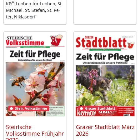
KPÖ Leo­ben für Leo­ben, St.
Mi­cha­el. St. Ste­fan, St. Pe­
ter, Niklas­dorf
Steir. Volksstimme
Grazer Stadtblatt
Steirische
Grazer Stadtblatt März
Volksstimme Frühjahr
2026