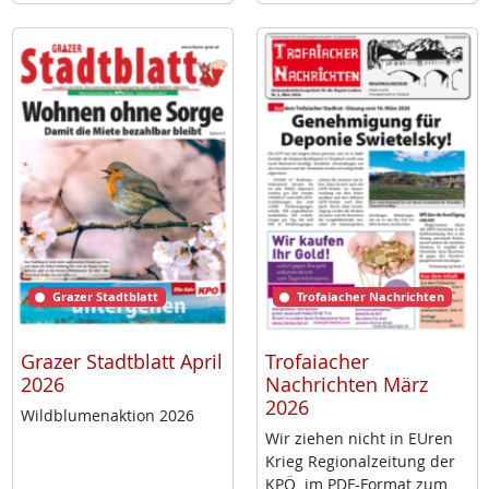
Grazer Stadtblatt
Trofaiacher Nachrichten
Grazer Stadtblatt April
Trofaiacher
2026
Nachrichten März
2026
Wild­blu­men­ak­ti­on 2026
Wir zie­hen nicht in EU­ren
Krieg Re­gio­nal­zei­tung der
KPÖ im PDF-For­mat zum