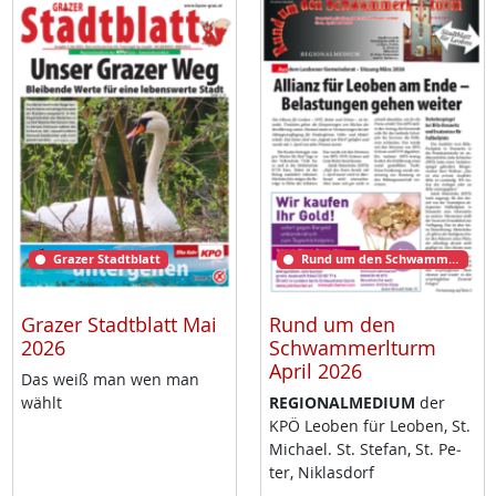
Grazer Stadtblatt
Rund um den Schwammerlturm
Grazer Stadtblatt Mai
Rund um den
2026
Schwammerlturm
April 2026
Das weiß man wen man
wählt
RE­GIO­NAL­ME­DI­UM
der
KPÖ Leo­ben für Leo­ben, St.
Mi­cha­el. St. Ste­fan, St. Pe­
ter, Niklas­dorf