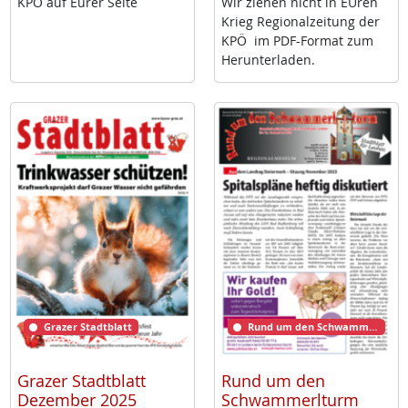
KPÖ auf Eu­rer Sei­te
Wir zie­hen nicht in EU­ren
Krieg Re­gio­nal­zei­tung der
KPÖ im PDF-For­mat zum
Her­un­ter­la­den.
Grazer Stadtblatt
Rund um den Schwammerlturm
Grazer Stadtblatt
Rund um den
Dezember 2025
Schwammerlturm