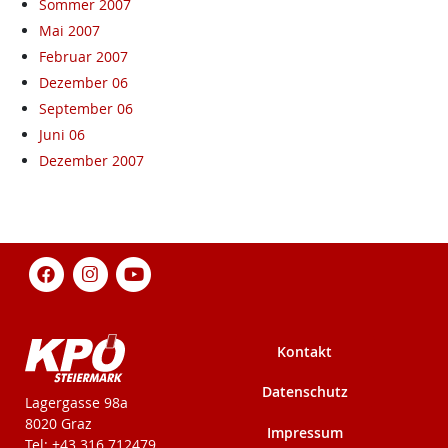
Sommer 2007
Mai 2007
Februar 2007
Dezember 06
September 06
Juni 06
Dezember 2007
Kontakt
Datenschutz
KPÖ-Steiermark
Lagergasse 98a
8020 Graz
Impressum
Tel: +43 316 712479