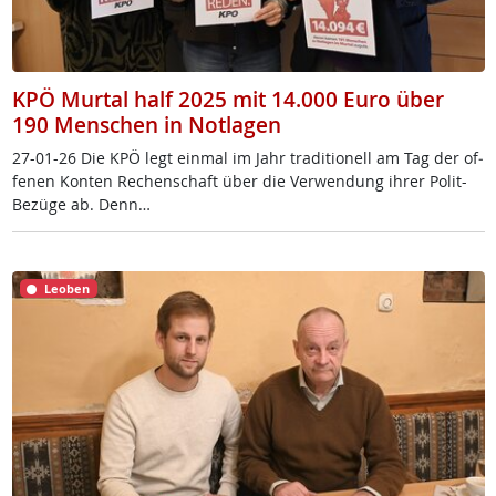
KPÖ Murtal half 2025 mit 14.000 Euro über
190 Menschen in Notlagen
27-01-26 Die KPÖ legt ein­mal im Jahr tra­di­tio­nell am Tag der of­
fe­nen Kon­ten Re­chen­schaft über die Ver­wen­dung ih­rer Po­lit-
Be­zü­ge ab. Denn…
Leoben