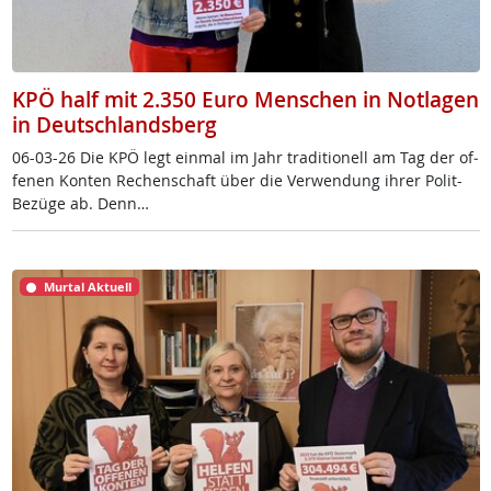
KPÖ half mit 2.350 Euro Menschen in Notlagen
in Deutschlandsberg
06-03-26 Die KPÖ legt ein­mal im Jahr tra­di­tio­nell am Tag der of­
fe­nen Kon­ten Re­chen­schaft über die Ver­wen­dung ih­rer Po­lit-
Be­zü­ge ab. Denn…
Murtal Aktuell