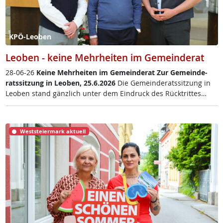
KPÖ-Leoben
Leoben - keine Mehrheiten im Gemeinderat
28-06-26
Kei­ne Mehr­hei­ten im Ge­mein­de­rat
Zur Ge­mein­de­
rats­sit­zung in Leo­ben, 25.6.2026
Die Ge­mein­de­rats­sit­zung in
Leo­ben stand gänz­lich un­ter dem Ein­druck des Rück­trit­tes…
Weststeiermark aktuell