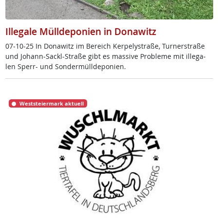
Illegale Mülldeponien in Donawitz
07-10-25 In Do­na­witz im Be­reich Ker­pe­ly­stra­ße, Tur­ner­stra­ße
und Jo­hann-Sackl-Stra­ße gibt es mas­si­ve Pro­b­le­me mit il­le­ga­
len Sperr- und Son­der­müll­de­po­ni­en.
Weststeiermark aktuell