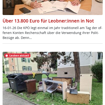
Über 13.800 Euro für Leobner:innen in Not
16-01-26 Die KPÖ legt ein­mal im Jahr tra­di­tio­nell am Tag der of­
fe­nen Kon­ten Re­chen­schaft über die Ver­wen­dung ih­rer Po­lit-
Be­zü­ge ab. Denn…
Leoben aktuell