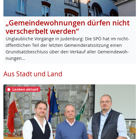
„Gemeindewohnungen dürfen nicht
verscherbelt werden“
Un­glaub­li­che Vor­gän­ge in Ju­den­burg: Die SPÖ hat im nicht-
öf­f­ent­li­chen Teil der letz­ten Ge­mein­de­rats­sit­zung ei­nen
Grund­satz­be­schluss über den Ver­kauf al­ler Ge­mein­de­woh­
nun­gen…
Aus Stadt und Land
Leoben aktuell