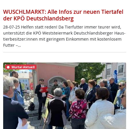
WUSCHLMARKT: Alle Infos zur neuen Tiertafel
der KPÖ Deutschlandsberg
28-07-25 Hel­fen statt re­den! Da Tier­fut­ter im­mer teu­rer wird,
un­ter­stützt die KPÖ West­s­tei­er­mark Deut­sch­lands­ber­ger Haus­
tier­be­sit­zer:in­nen mit ge­rin­gem Ein­kom­men mit kos­ten­lo­sem
Fut­ter –…
Murtal Aktuell