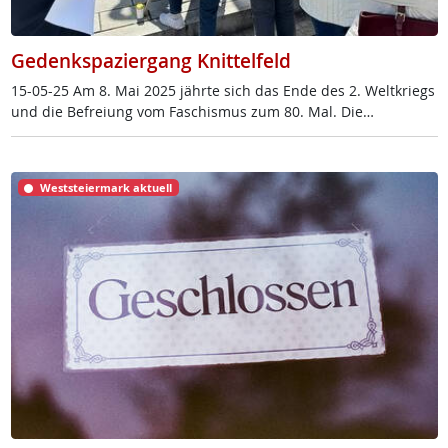
Gedenkspaziergang Knittelfeld
15-05-25 Am 8. Mai 2025 jähr­te sich das En­de des 2. Welt­kriegs
und die Be­f­rei­ung vom Fa­schis­mus zum 80. Mal. Die…
Weststeiermark aktuell