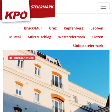
KPÖ Steiermark
Bruck/Mur
Graz
Kapfenberg
Leoben
Murtal
Mürzzuschlag
Weststeiermark
Liezen
Südoststeiermark
Murtal Aktuell