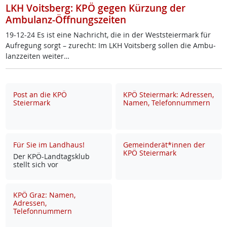
LKH Voitsberg: KPÖ gegen Kürzung der
Ambulanz-Öffnungszeiten
19-12-24 Es ist ei­ne Nach­richt, die in der West­s­tei­er­mark für
Auf­re­gung sorgt – zu­recht: Im LKH Voits­berg sol­len die Am­bu­
lanz­zei­ten wei­ter…
Post an die KPÖ
KPÖ Steiermark: Adressen,
Steiermark
Namen, Telefonnummern
Für Sie im Landhaus!
Gemeinderät*innen der
KPÖ Steiermark
Der KPÖ-Land­tags­klub
stellt sich vor
KPÖ Graz: Namen,
Adressen,
Telefonnummern