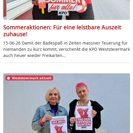
Sommeraktionen: Für eine leistbare Auszeit
zuhause!
15-06-26 Da­mit der Ba­de­spaß in Zei­ten mas­si­ver Teue­rung für
nie­man­den zu kurz kommt, ver­schenkt die KPÖ West­s­tei­er­mark
auch heu­er wie­der Frei­k­ar­ten…
Weststeiermark aktuell