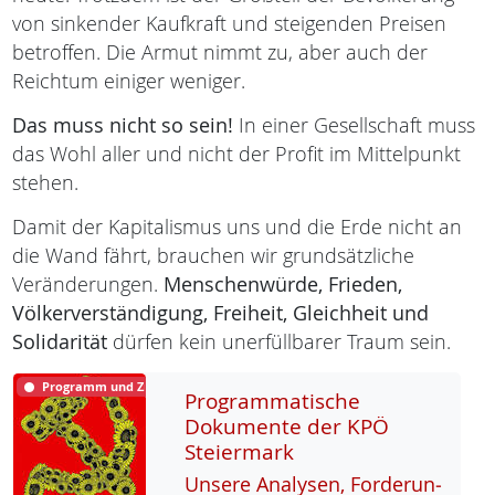
von sinkender Kaufkraft und steigenden Preisen
betroffen. Die Armut nimmt zu, aber auch der
Reichtum einiger weniger.
Das muss nicht so sein!
In einer Gesellschaft muss
das Wohl aller und nicht der Profit im Mittelpunkt
stehen.
Damit der Kapitalismus uns und die Erde nicht an
die Wand fährt, brauchen wir grundsätzliche
Veränderungen.
Menschenwürde,
Frieden,
Völkerverständigung,
Freiheit,
Gleichheit und
Solidarität
dürfen kein unerfüllbarer Traum sein.
Programm und Ziele
Programmatische
Dokumente der KPÖ
Steiermark
Un­se­re Ana­ly­sen, For­de­run­