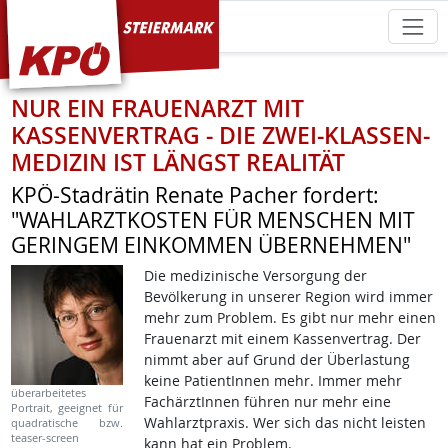
KPÖ Steiermark
NUR EIN FRAUENARZT MIT
KASSENVERTRAG - DIE ZWEI-KLASSEN-
MEDIZIN IST LÄNGST REALITÄT
KPÖ-Stadrätin Renate Pacher fordert:
"WAHLARZTKOSTEN FÜR MENSCHEN MIT
GERINGEM EINKOMMEN ÜBERNEHMEN"
Die medizinische Versorgung der
Bevölkerung in unserer Region wird immer
mehr zum Problem. Es gibt nur mehr einen
Frauenarzt mit einem Kassenvertrag. Der
nimmt aber auf Grund der Überlastung
keine PatientInnen mehr. Immer mehr
überarbeitetes
FachärztInnen führen nur mehr eine
Portrait, geeignet für
Wahlarztpraxis. Wer sich das nicht leisten
quadratische bzw.
teaser-screen
kann hat ein Problem.