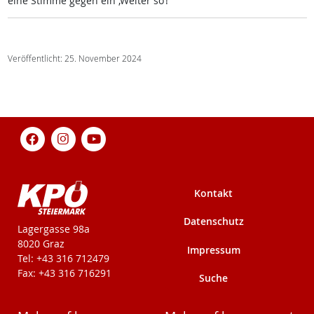
ei­ne Stim­me ge­gen ein ,Wei­ter so‘!“
Veröffentlicht: 25. November 2024
Kontakt
Datenschutz
KPÖ-Steiermark
Lagergasse 98a
8020 Graz
Impressum
Tel: +43 316 712479
Fax: +43 316 716291
Suche