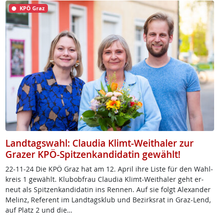
KPÖ Graz
Landtagswahl: Claudia Klimt-Weithaler zur
Grazer KPÖ-Spitzenkandidatin gewählt!
22-11-24 Die KPÖ Graz hat am 12. April ih­re Lis­te für den Wahl­
kreis 1 ge­wählt. Klu­b­ob­frau Clau­dia Klimt-Weitha­ler geht er­
neut als Spit­zen­kan­di­da­tin ins Ren­nen. Auf sie folgt Alex­an­der
Me­linz, Re­fe­rent im Land­tags­klub und Be­zirks­rat in Graz-Lend,
auf Platz 2 und die…