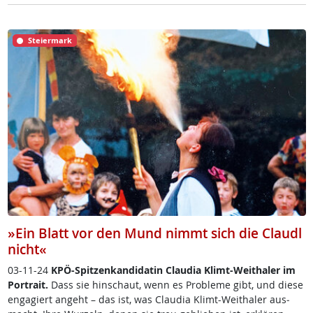
Steiermark
»Ein Blatt vor den Mund nimmt sich die Claudl
nicht«
03-11-24
KPÖ-Spit­zen­kan­di­da­tin Clau­dia Klimt-Weitha­ler im
Por­trait.
Dass sie hin­schaut, wenn es Pro­b­le­me gibt, und die­se
en­ga­giert an­geht – das ist, was Clau­dia Klimt-Weitha­ler aus­