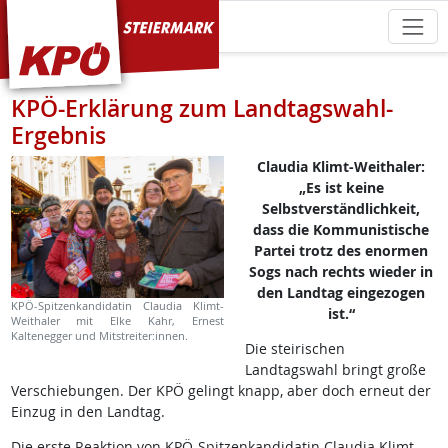
KPÖ Steiermark
KPÖ-Erklärung zum Landtagswahl-
Ergebnis
Claudia Klimt-Weithaler:
„Es ist keine
Selbstverständlichkeit,
dass die Kommunistische
Partei trotz des enormen
Sogs nach rechts wieder in
den Landtag eingezogen
KPÖ-Spitzenkandidatin Claudia Klimt-
ist.“
Weithaler mit Elke Kahr, Ernest
Kaltenegger und Mitstreiter:innen.
Die steirischen
Landtagswahl bringt große
Verschiebungen. Der KPÖ gelingt knapp, aber doch erneut der
Einzug in den Landtag.
Die erste Reaktion von KPÖ-Spitzenkandidatin Claudia Klimt-