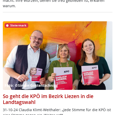
macht. Ih­re Wur­zeln, de­nen sie treu ge­b­lie­ben ist, er­klä­ren
warum.
Steiermark
Foto: ©Simon Gostentschnigg
So geht die KPÖ im Bezirk Liezen in die
Landtagswahl
31-10-24 Clau­dia Klimt-Weitha­ler: „Je­de Stim­me für die KPÖ ist