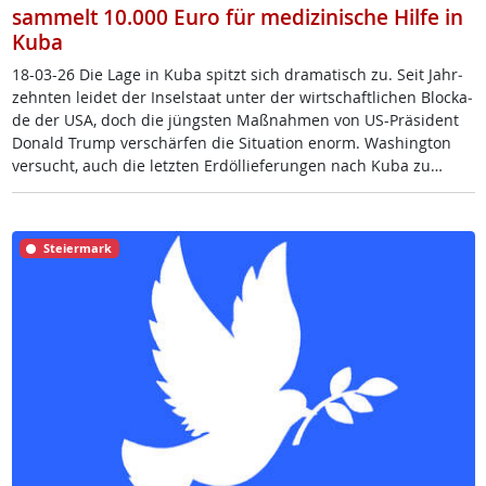
sammelt 10.000 Euro für medizinische Hilfe in
Kuba
18-03-26 Die La­ge in Ku­ba spitzt sich dra­ma­tisch zu. Seit Jahr­
zehn­ten lei­det der In­sel­staat un­ter der wirt­schaft­li­chen Blo­c­ka­
de der USA, doch die jüngs­ten Maß­nah­men von US-Prä­si­dent
Do­nald Trump ver­schär­fen die Si­tua­ti­on enorm. Was­hing­ton
ver­sucht, auch die letz­ten Erd­öl­lie­fe­run­gen nach Ku­ba zu…
Steiermark