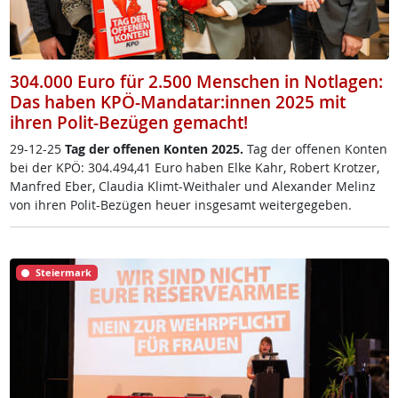
304.000 Euro für 2.500 Menschen in Notlagen:
Das haben KPÖ-Mandatar:innen 2025 mit
ihren Polit-Bezügen gemacht!
29-12-25
Tag der of­fe­nen Kon­ten 2025.
Tag der of­fe­nen Kon­ten
bei der KPÖ: 304.494,41 Eu­ro ha­ben El­ke Kahr, Robert Krot­zer,
Man­f­red Eber, Clau­dia Klimt-Weitha­ler und Alex­an­der Me­linz
von ih­ren Po­lit-Be­zü­gen heu­er ins­ge­s­amt wei­ter­ge­ge­ben.
Steiermark