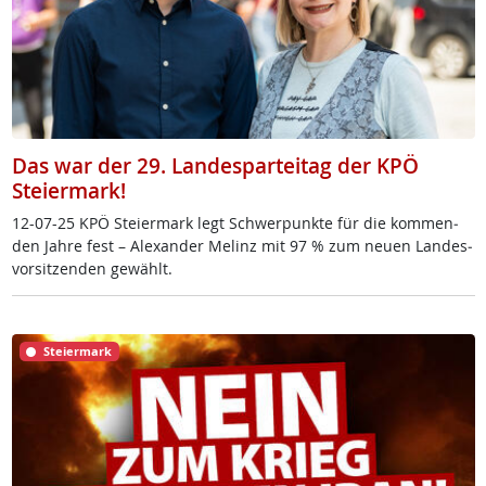
Das war der 29. Landesparteitag der KPÖ
Steiermark!
12-07-25 KPÖ Stei­er­mark legt Schwer­punk­te für die kom­men­
den Jah­re fest – Alex­an­der Me­linz mit 97 % zum neu­en Lan­des­
vor­sit­zen­den ge­wählt.
Steiermark