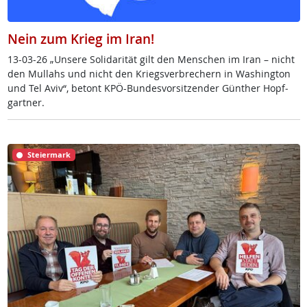
Nein zum Krieg im Iran!
13-03-26 „Un­se­re So­li­da­ri­tät gilt den Men­schen im Iran – nicht
den Mul­lahs und nicht den Kriegs­ver­b­re­chern in Was­hing­ton
und Tel Avi­v“, be­tont KPÖ-Bun­des­vor­sit­zen­der Gün­t­her Hopf­
gart­ner.
Steiermark