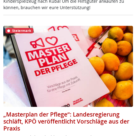
Kin­der­spiel­zeug nach Ku­ba! Um die Hilfs­gü­ter an­kau­fen zu
kön­nen, brau­chen wir eu­re Un­ter­stüt­zung!
Steiermark
„Masterplan der Pflege“: Landesregierung
schläft, KPÖ veröffentlicht Vorschläge aus der
Praxis