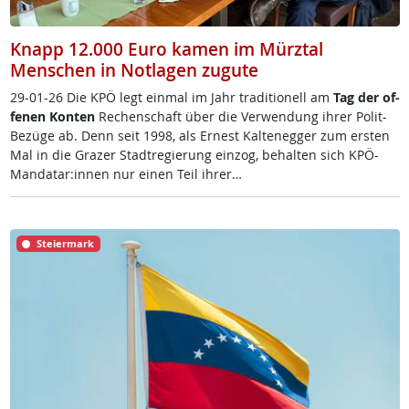
Knapp 12.000 Euro kamen im Mürztal
Menschen in Notlagen zugute
29-01-26 Die KPÖ legt ein­mal im Jahr tra­di­tio­nell am
Tag der of­
fe­nen Kon­ten
Re­chen­schaft über die Ver­wen­dung ih­rer Po­lit-
Be­zü­ge ab. Denn seit 1998, als Er­nest Kal­te­neg­ger zum ers­ten
Mal in die Gra­zer Stadt­re­gie­rung ein­zog, be­hal­ten sich KPÖ-
Man­da­tar:in­nen nur ei­nen Teil ih­rer…
Steiermark