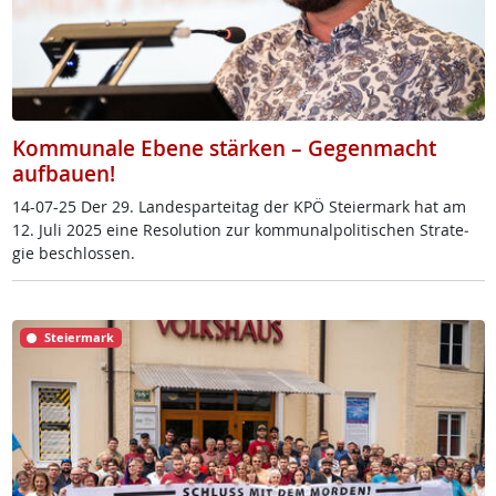
Kommunale Ebene stärken – Gegenmacht
aufbauen!
14-07-25 Der 29. Lan­de­s­par­tei­tag der KPÖ Stei­er­mark hat am
12. Ju­li 2025 ei­ne Re­so­lu­ti­on zur kom­mu­nal­po­li­ti­schen St­ra­te­
gie be­sch­los­sen.
Steiermark