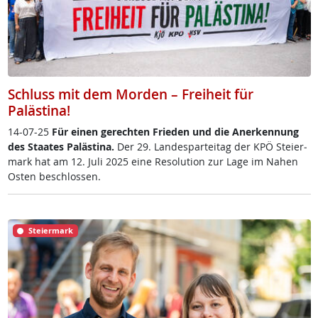
Schluss mit dem Morden – Freiheit für
Palästina!
14-07-25
Für ei­nen ge­rech­ten Frie­den und die An­er­ken­nung
des Staa­tes Pa­läs­t­i­na.
Der 29. Lan­de­s­par­tei­tag der KPÖ Stei­er­
mark hat am 12. Ju­li 2025 ei­ne Re­so­lu­ti­on zur La­ge im Na­hen
Os­ten be­sch­los­sen.
Steiermark