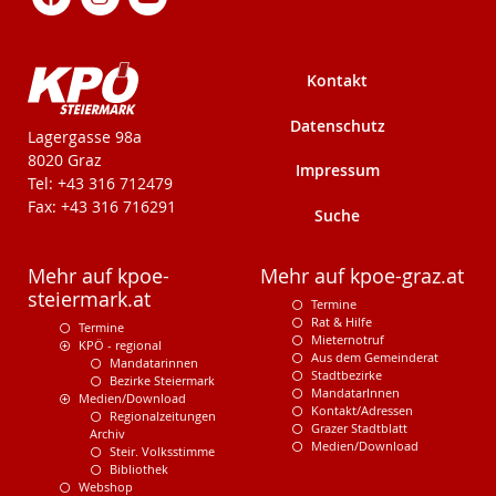
Kontakt
Datenschutz
KPÖ-Steiermark
Lagergasse 98a
8020 Graz
Impressum
Tel: +43 316 712479
Fax: +43 316 716291
Suche
Mehr auf kpoe-
Mehr auf kpoe-graz.at
steiermark.at
Termine
Rat & Hilfe
Termine
Mieternotruf
KPÖ - regional
Aus dem Gemeinderat
Mandatarinnen
Stadtbezirke
Bezirke Steiermark
MandatarInnen
Medien/Download
Kontakt/Adressen
Regionalzeitungen
Grazer Stadtblatt
Archiv
Medien/Download
Steir. Volksstimme
Bibliothek
Webshop