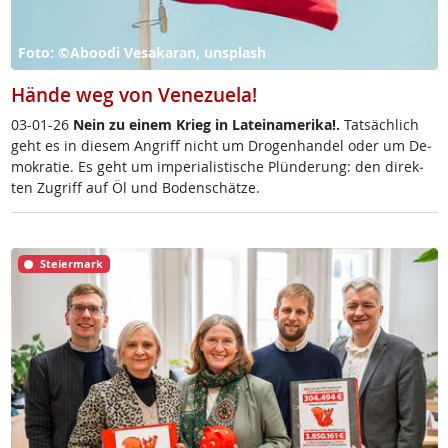
Foto: ©Aboodi Vesakaran, unsplash
Hände weg von Venezuela!
03-01-26
Nein zu ei­nem Krieg in Latei­na­me­ri­ka!.
Tat­säch­lich
geht es in die­sem An­griff nicht um Dro­gen­han­del oder um De­
mo­k­ra­tie. Es geht um im­pe­ria­lis­ti­sche Plün­de­rung: den di­rek­
ten Zu­griff auf Öl und Bo­den­schät­ze.
Steiermark