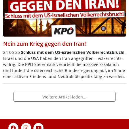
Nein zum Krieg gegen den Iran!
24-06-25
Schluss mit dem US-is­rae­li­schen Völ­ker­rechts­bruch!.
Is­ra­el und die USA ha­ben den Iran an­ge­grif­fen – völ­ker­rechts­
wid­rig. Die KPÖ Stei­er­mark ver­ur­teilt die mas­si­ve Es­ka­la­ti­on
und for­dert die ös­t­er­rei­chi­sche Bun­des­re­gie­rung auf, im Sin­ne
ei­ner ak­ti­ven Frie­dens- und Neu­tra­li­täts­po­li­tik tä­tig zu wer­den.
Weitere Artikel laden...