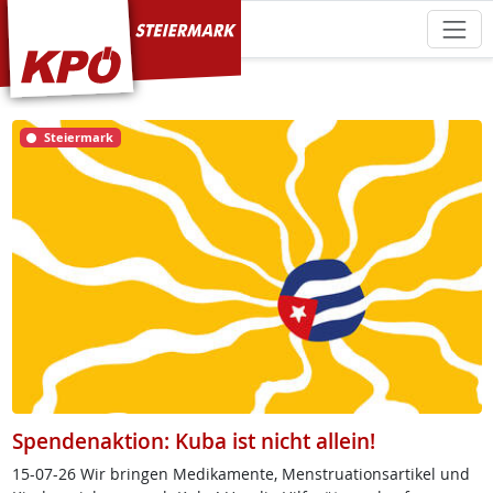
KPÖ Steiermark
Steiermark
Spendenaktion: Kuba ist nicht allein!
15-07-26 Wir brin­gen Me­di­ka­men­te, Mens­trua­ti­ons­ar­ti­kel und