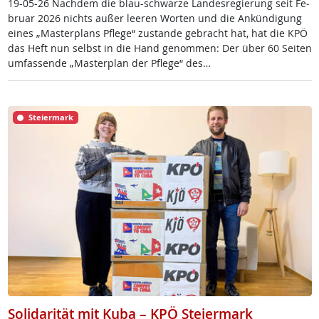
19-05-26 Nach­dem die blau-schwar­ze Lan­des­re­gie­rung seit Fe­
bruar 2026 nichts au­ßer lee­ren Wor­ten und die An­kün­di­gung
ei­nes „Mas­ter­plans Pf­le­ge“ zu­stan­de ge­bracht hat, hat die KPÖ
das Heft nun selbst in die Hand ge­nom­men: Der über 60 Sei­ten
um­fas­sen­de „Mas­ter­plan der Pf­le­ge“ des…
Steiermark
Solidarität mit Kuba – KPÖ Steiermark