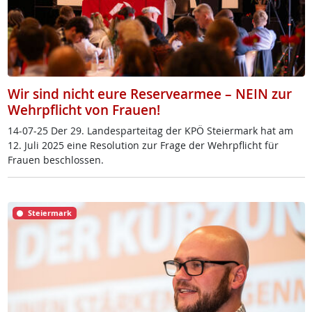
Wir sind nicht eure Reservearmee – NEIN zur
Wehrpflicht von Frauen!
14-07-25 Der 29. Lan­de­s­par­tei­tag der KPÖ Stei­er­mark hat am
12. Ju­li 2025 ei­ne Re­so­lu­ti­on zur Fra­ge der Wehrpf­licht für
Frau­en be­sch­los­sen.
Steiermark