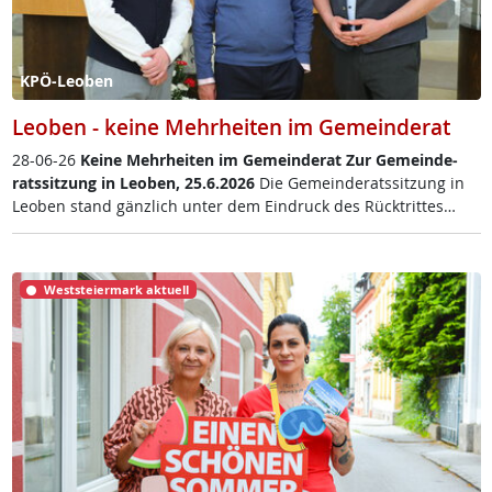
KPÖ-Leoben
Leoben - keine Mehrheiten im Gemeinderat
28-06-26
Kei­ne Mehr­hei­ten im Ge­mein­de­rat
Zur Ge­mein­de­
rats­sit­zung in Leo­ben, 25.6.2026
Die Ge­mein­de­rats­sit­zung in
Leo­ben stand gänz­lich un­ter dem Ein­druck des Rück­trit­tes…
Weststeiermark aktuell