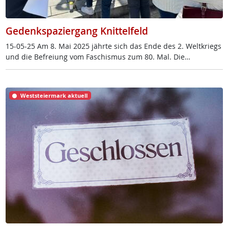
Gedenkspaziergang Knittelfeld
15-05-25 Am 8. Mai 2025 jähr­te sich das En­de des 2. Welt­kriegs
und die Be­f­rei­ung vom Fa­schis­mus zum 80. Mal. Die…
Weststeiermark aktuell