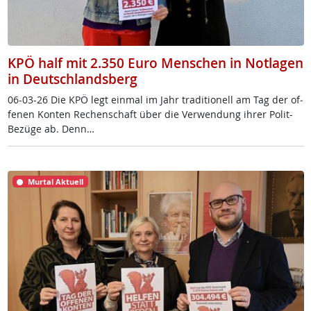
KPÖ half mit 2.350 Euro Menschen in Notlagen
in Deutschlandsberg
06-03-26 Die KPÖ legt ein­mal im Jahr tra­di­tio­nell am Tag der of­
fe­nen Kon­ten Re­chen­schaft über die Ver­wen­dung ih­rer Po­lit-
Be­zü­ge ab. Denn…
Murtal Aktuell