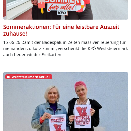
Sommeraktionen: Für eine leistbare Auszeit
zuhause!
15-06-26 Da­mit der Ba­de­spaß in Zei­ten mas­si­ver Teue­rung für
nie­man­den zu kurz kommt, ver­schenkt die KPÖ West­s­tei­er­mark
auch heu­er wie­der Frei­k­ar­ten…
Weststeiermark aktuell