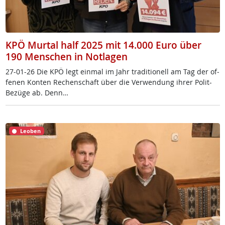
KPÖ Murtal half 2025 mit 14.000 Euro über
190 Menschen in Notlagen
27-01-26 Die KPÖ legt ein­mal im Jahr tra­di­tio­nell am Tag der of­
fe­nen Kon­ten Re­chen­schaft über die Ver­wen­dung ih­rer Po­lit-
Be­zü­ge ab. Denn…
Leoben