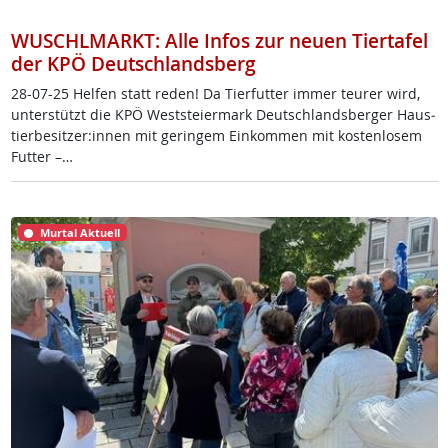
WUSCHLMARKT: Alle Infos zur neuen Tiertafel
der KPÖ Deutschlandsberg
28-07-25 Hel­fen statt re­den! Da Tier­fut­ter im­mer teu­rer wird,
un­ter­stützt die KPÖ West­s­tei­er­mark Deut­sch­lands­ber­ger Haus­
tier­be­sit­zer:in­nen mit ge­rin­gem Ein­kom­men mit kos­ten­lo­sem
Fut­ter –…
Murtal Aktuell