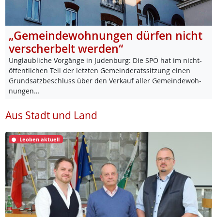
„Gemeindewohnungen dürfen nicht
verscherbelt werden“
Un­glaub­li­che Vor­gän­ge in Ju­den­burg: Die SPÖ hat im nicht-
öf­f­ent­li­chen Teil der letz­ten Ge­mein­de­rats­sit­zung ei­nen
Grund­satz­be­schluss über den Ver­kauf al­ler Ge­mein­de­woh­
nun­gen…
Aus Stadt und Land
Leoben aktuell