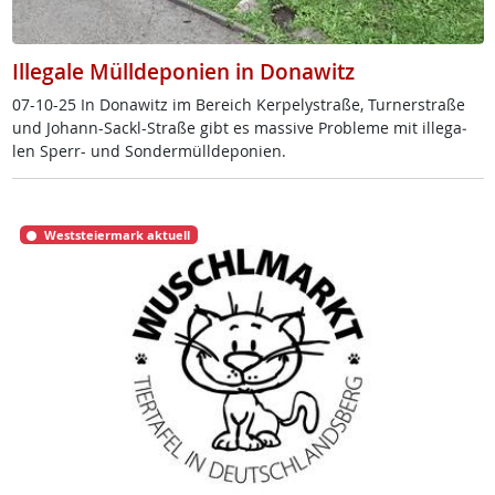
Illegale Mülldeponien in Donawitz
07-10-25 In Do­na­witz im Be­reich Ker­pe­ly­stra­ße, Tur­ner­stra­ße
und Jo­hann-Sackl-Stra­ße gibt es mas­si­ve Pro­b­le­me mit il­le­ga­
len Sperr- und Son­der­müll­de­po­ni­en.
Weststeiermark aktuell