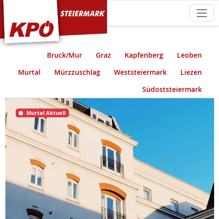
KPÖ Steiermark
Bruck/Mur
Graz
Kapfenberg
Leoben
Murtal
Mürzzuschlag
Weststeiermark
Liezen
Südoststeiermark
Murtal Aktuell