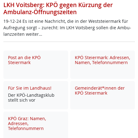
LKH Voitsberg: KPÖ gegen Kürzung der
Ambulanz-Öffnungszeiten
19-12-24 Es ist ei­ne Nach­richt, die in der West­s­tei­er­mark für
Auf­re­gung sorgt – zu­recht: Im LKH Voits­berg sol­len die Am­bu­
lanz­zei­ten wei­ter…
Post an die KPÖ
KPÖ Steiermark: Adressen,
Steiermark
Namen, Telefonnummern
Für Sie im Landhaus!
Gemeinderät*innen der
KPÖ Steiermark
Der KPÖ-Land­tags­klub
stellt sich vor
KPÖ Graz: Namen,
Adressen,
Telefonnummern