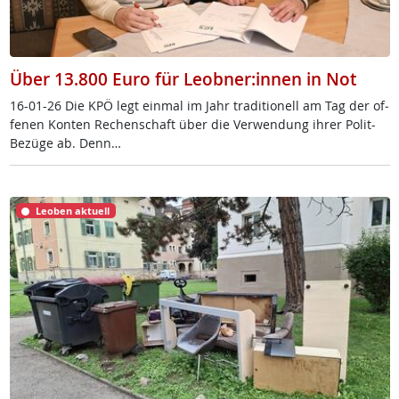
Über 13.800 Euro für Leobner:innen in Not
16-01-26 Die KPÖ legt ein­mal im Jahr tra­di­tio­nell am Tag der of­
fe­nen Kon­ten Re­chen­schaft über die Ver­wen­dung ih­rer Po­lit-
Be­zü­ge ab. Denn…
Leoben aktuell