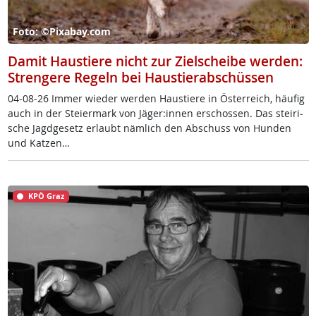
Foto: ©Pixabay.com
Damit Haustiere nicht zur Zielscheibe werden:
Strengere Regeln bei Haustierabschüssen
04-08-26 Im­mer wie­der wer­den Haus­tie­re in Ös­t­er­reich, häu­fig
auch in der Stei­er­mark von Jä­ger:in­nen er­schos­sen. Das stei­ri­
sche Jagd­ge­setz er­laubt näm­lich den Ab­schuss von Hun­den
und Kat­zen…
KPÖ Graz