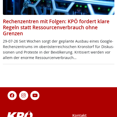
Rechenzentren mit Folgen: KPÖ fordert klare
Regeln statt Ressourcenverbrauch ohne
Grenzen
29-07-26 Seit Wo­chen sorgt der ge­plan­te Aus­bau ei­nes Goog­le-
Re­chen­zen­trums im ober­ös­t­er­rei­chi­schen Kron­s­torf für Dis­kus­
sio­nen und Pro­tes­te in der Be­völ­ke­rung. Kri­ti­siert wer­den vor
al­lem der enor­me Res­sour­cen­ver­brauch…
Kontakt