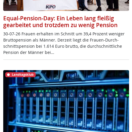
Equal-Pension-Day: Ein Leben lang fleißig
gearbeitet und trotzdem zu wenig Pension
30-07-26 Frau­en er­hal­ten im Schnitt um 39,4 Pro­zent we­ni­ger
Brut­to­pen­si­on als Män­ner. Der­zeit liegt die Frau­en-Durch­
schnitt­s­pen­si­on bei 1.614 Eu­ro brut­to, die durch­schnitt­li­che
Pen­si­on der Män­ner bei…
Landtagsklub