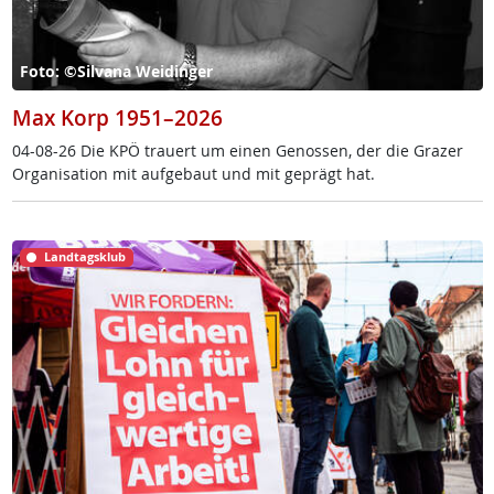
Foto: ©Silvana Weidinger
Max Korp 1951–2026
04-08-26 Die KPÖ trau­ert um ei­nen Ge­nos­sen, der die Gra­zer
Or­ga­ni­sa­ti­on mit auf­ge­baut und mit ge­prägt hat.
Landtagsklub