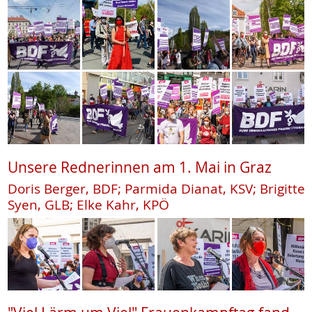
Unsere Rednerinnen am 1. Mai in Graz
Doris Berger, BDF; Parmida Dianat, KSV; Brigitte
Syen, GLB; Elke Kahr, KPÖ