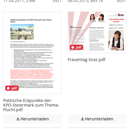
11.04.2017, 5.6M
5921
06.05.2015, 865.7K
4051
pdf
Frauentag-Graz.pdf
pdf
Politische-Eckpunkte-der-
KPÖ-Steiermark-zum-Thema-
Flucht.pdf
Achtung: Diese Datei enthält unter Umstä
Achtung:
Herunterladen
Herunterladen

