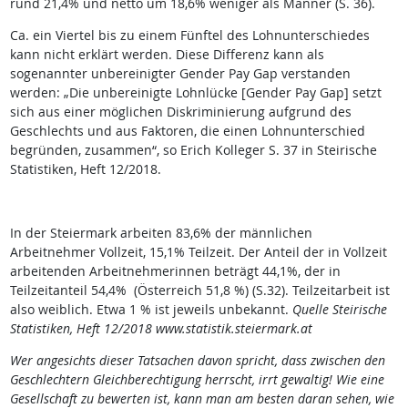
rund 21,4% und netto um 18,6% weniger als Männer (S. 36).
Ca. ein Viertel bis zu einem Fünftel des Lohnunterschiedes
kann nicht erklärt werden. Diese Differenz kann als
sogenannter unbereinigter Gender Pay Gap verstanden
werden: „Die unbereinigte Lohnlücke [Gender Pay Gap] setzt
sich aus einer möglichen Diskriminierung aufgrund des
Geschlechts und aus Faktoren, die einen Lohnunterschied
begründen, zusammen“, so Erich Kolleger S. 37 in Steirische
Statistiken, Heft 12/2018.
In der Steiermark arbeiten 83,6% der männlichen
Arbeitnehmer Vollzeit, 15,1% Teilzeit. Der Anteil der in Vollzeit
arbeitenden Arbeitnehmerinnen beträgt 44,1%, der in
Teilzeitanteil 54,4% (Österreich 51,8 %) (S.32). Teilzeitarbeit ist
also weiblich. Etwa 1 % ist jeweils unbekannt.
Quelle Steirische
Statistiken, Heft 12/2018 www.statistik.steiermark.at
Wer angesichts dieser Tatsachen davon spricht, dass zwischen den
Geschlechtern Gleichberechtigung herrscht, irrt gewaltig! Wie eine
Gesellschaft zu bewerten ist, kann man am besten daran sehen, wie