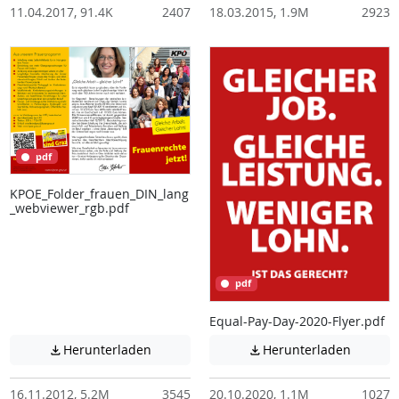
11.04.2017, 91.4K
2407
18.03.2015, 1.9M
2923
pdf
KPOE_Folder_frauen_DIN_lang
_webviewer_rgb.pdf
pdf
Equal-Pay-Day-2020-Flyer.pdf
Achtung: Diese Datei enthält unter Umstä
Achtung:
Herunterladen
Herunterladen


16.11.2012, 5.2M
3545
20.10.2020, 1.1M
1027