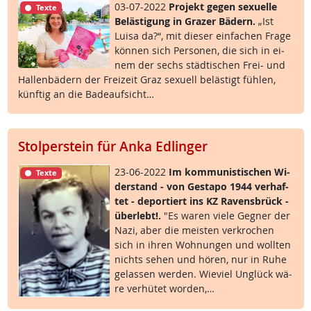
03-07-2022
Pro­jekt ge­gen se­xu­el­le
Texte
Be­läs­t­i­gung in Gra­zer Bä­d­ern.
„Ist
Lui­sa da?“, mit die­ser ein­fa­chen Fra­ge
kön­nen sich Per­so­nen, die sich in ei­
nem der sechs städ­ti­schen Frei- und
Hal­len­bä­d­ern der Frei­zeit Graz se­xu­ell be­läs­t­igt füh­len,
künf­tig an die Ba­de­auf­sicht…
Stolperstein für Anka Edlinger
23-06-2022
Im kom­mu­nis­ti­schen Wi­
Texte
der­stand - von Ge­sta­po 1944 ver­haf­
tet - de­por­tiert ins KZ Ra­vens­brück -
über­lebt!.
"Es wa­ren vie­le Geg­ner der
Na­zi, aber die meis­ten ver­kro­chen
sich in ih­ren Woh­nun­gen und woll­ten
nichts se­hen und hö­ren, nur in Ru­he
ge­las­sen wer­den. Wie­viel Un­glück wä­
re ver­hü­tet wor­den,…