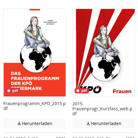
pdf
pdf
Frauenprogramm_KPÖ_2015.p
2015-
df
Frauenprogr_Kurzfass_web.p
df
Achtung: Diese Datei enthält unter Umstä
Achtung:
Herunterladen
Herunterladen

