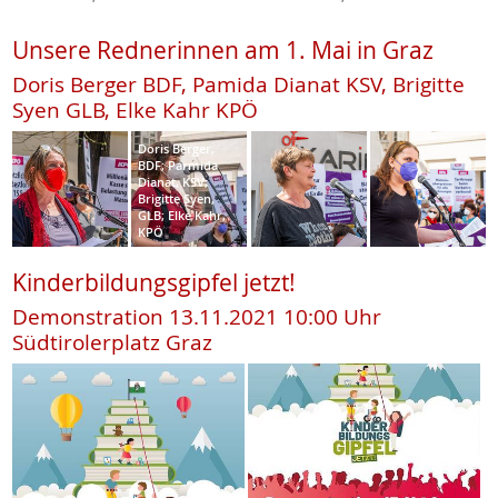
Unsere Rednerinnen am 1. Mai in Graz
Doris Berger BDF, Pamida Dianat KSV, Brigitte
Syen GLB, Elke Kahr KPÖ
Doris Berger,
BDF; Parmida
Dianat, KSV;
Brigitte Syen,
GLB; Elke Kahr,
KPÖ
Kinderbildungsgipfel jetzt!
Demonstration 13.11.2021 10:00 Uhr
Südtirolerplatz Graz