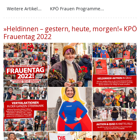
Weitere Artikel...
KPÖ Frauen Programme...
»Heldinnen – gestern, heute, morgen!« KPÖ
Frauentag 2022