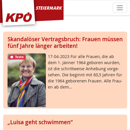
KPÖ Steiermark
Skandalöser Vertragsbruch: Frauen müssen
fünf Jahre länger arbeiten!
17-04-2023 Für al­le Frau­en, die ab
Texte
dem 1. Jän­ner 1964 ge­bo­ren wur­den,
ist die schritt­wei­se An­he­bung vor­ge­
se­hen. Die be­ginnt mit 60,5 Jah­ren für
die 1964 ge­bo­re­nen Frau­en. Al­le Frau­
en ab dem…
„Luisa geht schwimmen“