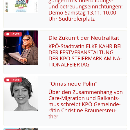
gun­gen in Kin­der­bil­dungs-
und be­t­reu­ung­s­ein­rich­tun­gen!
De­mo Sams­tag 13.11. 10.00
Uhr Süd­t­i­ro­ler­platz
Texte
Die Zukunft der Neutralität
KPÖ-Stadträ­tin EL­KE KAHR BEI
DER FEST­VER­AN­STAL­TUNG
DER KPÖ STEI­ER­MARK AM NA­
TIO­NAL­FEI­ER­TAG
Texte
"Omas neue Polin"
Über den Zu­sam­men­hang von
Ca­re-Mi­g­ra­ti­on und Bal­ka­nis­
mus sch­reibt KPÖ Ge­mein­de­
rä­tin Chris­ti­ne Brau­n­ers­reu­
ther