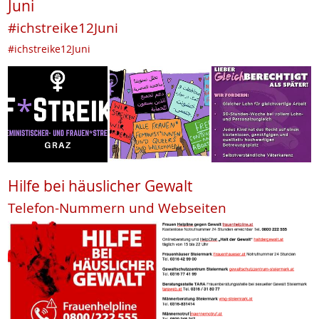
Juni
#ichstreike12Juni
#ichstreike12Juni
Hilfe bei häuslicher Gewalt
Telefon-Nummern und Webseiten