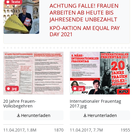
Texte
ACHTUNG FALLE! FRAUEN
ARBEITEN AB HEUTE BIS
JAHRESENDE UNBEZAHLT
KPÖ-AK­TI­ON AM EQUAL PAY
DAY 2021
jpg
jpg
20 Jahre Frauen-
Internationaler Frauentag
Volksbegehren
2017.jpg
Achtung: Diese Datei enthält unter Umstä
Achtung:
Herunterladen
Herunterladen


11.04.2017, 1.8M
1870
11.04.2017, 7.7M
1955