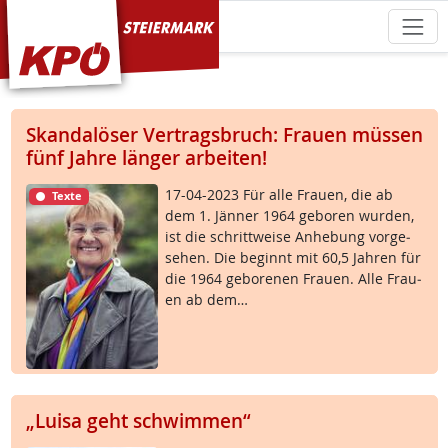
KPÖ Steiermark
Skandalöser Vertragsbruch: Frauen müssen
fünf Jahre länger arbeiten!
17-04-2023 Für al­le Frau­en, die ab
Texte
dem 1. Jän­ner 1964 ge­bo­ren wur­den,
ist die schritt­wei­se An­he­bung vor­ge­
se­hen. Die be­ginnt mit 60,5 Jah­ren für
die 1964 ge­bo­re­nen Frau­en. Al­le Frau­
en ab dem…
„Luisa geht schwimmen“