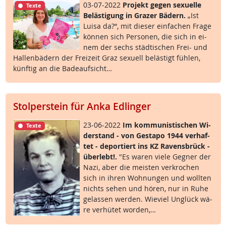
03-07-2022
Pro­jekt ge­gen se­xu­el­le
Texte
Be­läs­t­i­gung in Gra­zer Bä­d­ern.
„Ist
Lui­sa da?“, mit die­ser ein­fa­chen Fra­ge
kön­nen sich Per­so­nen, die sich in ei­
nem der sechs städ­ti­schen Frei- und
Hal­len­bä­d­ern der Frei­zeit Graz se­xu­ell be­läs­t­igt füh­len,
künf­tig an die Ba­de­auf­sicht…
Stolperstein für Anka Edlinger
23-06-2022
Im kom­mu­nis­ti­schen Wi­
Texte
der­stand - von Ge­sta­po 1944 ver­haf­
tet - de­por­tiert ins KZ Ra­vens­brück -
über­lebt!.
"Es wa­ren vie­le Geg­ner der
Na­zi, aber die meis­ten ver­kro­chen
sich in ih­ren Woh­nun­gen und woll­ten
nichts se­hen und hö­ren, nur in Ru­he
ge­las­sen wer­den. Wie­viel Un­glück wä­
re ver­hü­tet wor­den,…