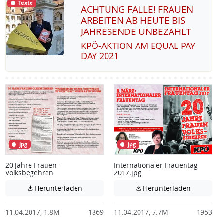
Texte
ACHTUNG FALLE! FRAUEN
ARBEITEN AB HEUTE BIS
JAHRESENDE UNBEZAHLT
KPÖ-AK­TI­ON AM EQUAL PAY
DAY 2021
jpg
jpg
20 Jahre Frauen-
Internationaler Frauentag
Volksbegehren
2017.jpg
Achtung: Diese Datei enthält unter Umstä
Achtung:
Herunterladen
Herunterladen


11.04.2017, 1.8M
1869
11.04.2017, 7.7M
1953