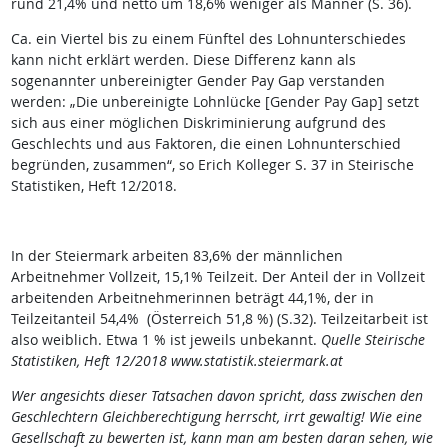
rund 21,4% und netto um 18,6% weniger als Männer (S. 36).
Ca. ein Viertel bis zu einem Fünftel des Lohnunterschiedes
kann nicht erklärt werden. Diese Differenz kann als
sogenannter unbereinigter Gender Pay Gap verstanden
werden: „Die unbereinigte Lohnlücke [Gender Pay Gap] setzt
sich aus einer möglichen Diskriminierung aufgrund des
Geschlechts und aus Faktoren, die einen Lohnunterschied
begründen, zusammen“, so Erich Kolleger S. 37 in Steirische
Statistiken, Heft 12/2018.
In der Steiermark arbeiten 83,6% der männlichen
Arbeitnehmer Vollzeit, 15,1% Teilzeit. Der Anteil der in Vollzeit
arbeitenden Arbeitnehmerinnen beträgt 44,1%, der in
Teilzeitanteil 54,4% (Österreich 51,8 %) (S.32). Teilzeitarbeit ist
also weiblich. Etwa 1 % ist jeweils unbekannt.
Quelle Steirische
Statistiken, Heft 12/2018 www.statistik.steiermark.at
Wer angesichts dieser Tatsachen davon spricht, dass zwischen den
Geschlechtern Gleichberechtigung herrscht, irrt gewaltig! Wie eine
Gesellschaft zu bewerten ist, kann man am besten daran sehen, wie