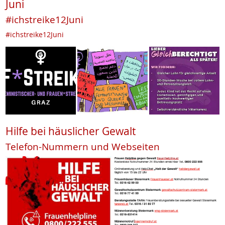
Juni
#ichstreike12Juni
#ichstreike12Juni
Hilfe bei häuslicher Gewalt
Telefon-Nummern und Webseiten