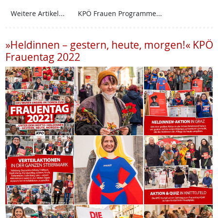
Weitere Artikel...
KPÖ Frauen Programme...
»Heldinnen – gestern, heute, morgen!« KPÖ
Frauentag 2022