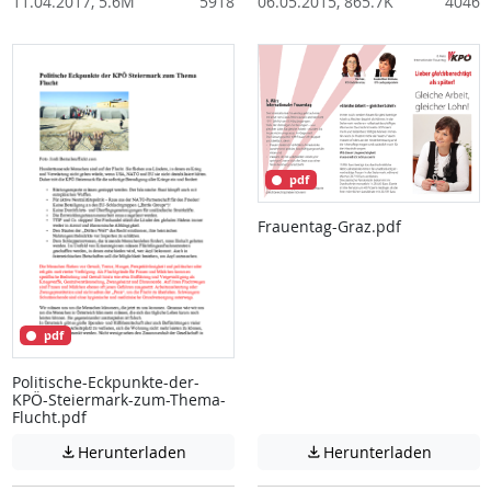
11.04.2017, 5.6M
5918
06.05.2015, 865.7K
4046
pdf
Frauentag-Graz.pdf
pdf
Politische-Eckpunkte-der-
KPÖ-Steiermark-zum-Thema-
Flucht.pdf
Achtung: Diese Datei enthält unter Umstä
Achtung:
Herunterladen
Herunterladen

