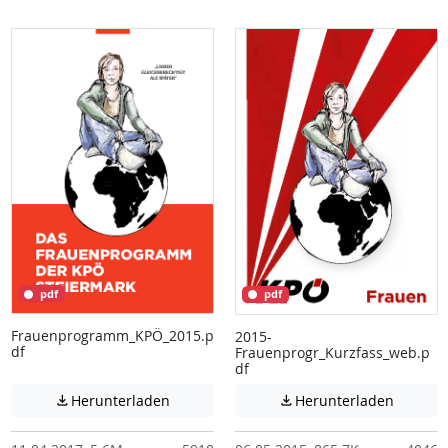
pdf
pdf
Frauenprogramm_KPÖ_2015.p
2015-
df
Frauenprogr_Kurzfass_web.p
df
Achtung: Diese Datei enthält unter Umstä
Achtung:
Herunterladen
Herunterladen

