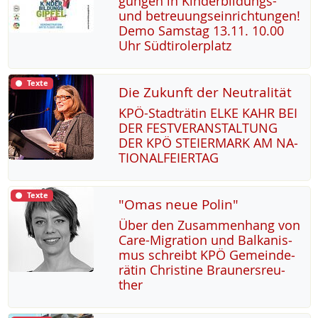
gun­gen in Kin­der­bil­dungs-
und be­t­reu­ung­s­ein­rich­tun­gen!
De­mo Sams­tag 13.11. 10.00
Uhr Süd­t­i­ro­ler­platz
Texte
Die Zukunft der Neutralität
KPÖ-Stadträ­tin EL­KE KAHR BEI
DER FEST­VER­AN­STAL­TUNG
DER KPÖ STEI­ER­MARK AM NA­
TIO­NAL­FEI­ER­TAG
Texte
"Omas neue Polin"
Über den Zu­sam­men­hang von
Ca­re-Mi­g­ra­ti­on und Bal­ka­nis­
mus sch­reibt KPÖ Ge­mein­de­
rä­tin Chris­ti­ne Brau­n­ers­reu­
ther