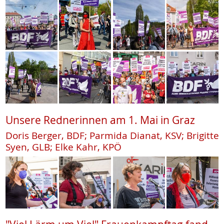
Unsere Rednerinnen am 1. Mai in Graz
Doris Berger, BDF; Parmida Dianat, KSV; Brigitte
Syen, GLB; Elke Kahr, KPÖ