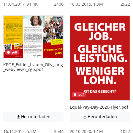
11.04.2017, 91.4K
2406
18.03.2015, 1.9M
2922
pdf
KPOE_Folder_frauen_DIN_lang
_webviewer_rgb.pdf
pdf
Equal-Pay-Day-2020-Flyer.pdf
Achtung: Diese Datei enthält unter Umstä
Achtung:
Herunterladen
Herunterladen


16.11.2012, 5.2M
3544
20.10.2020, 1.1M
1027