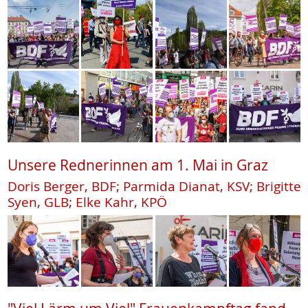
Unsere Rednerinnen am 1. Mai in Graz
Doris Berger, BDF; Parmida Dianat, KSV; Brigitte
Syen, GLB; Elke Kahr, KPÖ