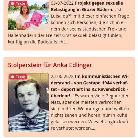
03-07-2022
Pro­jekt ge­gen se­xu­el­le
Texte
Be­läs­t­i­gung in Gra­zer Bä­d­ern.
„Ist
Lui­sa da?“, mit die­ser ein­fa­chen Fra­ge
kön­nen sich Per­so­nen, die sich in ei­
nem der sechs städ­ti­schen Frei- und
Hal­len­bä­d­ern der Frei­zeit Graz se­xu­ell be­läs­t­igt füh­len,
künf­tig an die Ba­de­auf­sicht…
Stolperstein für Anka Edlinger
23-06-2022
Im kom­mu­nis­ti­schen Wi­
Texte
der­stand - von Ge­sta­po 1944 ver­haf­
tet - de­por­tiert ins KZ Ra­vens­brück -
über­lebt!.
"Es wa­ren vie­le Geg­ner der
Na­zi, aber die meis­ten ver­kro­chen
sich in ih­ren Woh­nun­gen und woll­ten
nichts se­hen und hö­ren, nur in Ru­he
ge­las­sen wer­den. Wie­viel Un­glück wä­
re ver­hü­tet wor­den,…