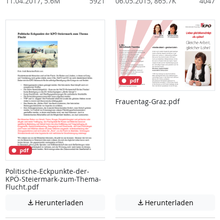
11.04.2017, 5.6M
5921
06.05.2015, 865.7K
4047
pdf
Frauentag-Graz.pdf
pdf
Politische-Eckpunkte-der-
KPÖ-Steiermark-zum-Thema-
Flucht.pdf
Achtung: Diese Datei enthält unter Umstä
Achtung:
Herunterladen
Herunterladen

