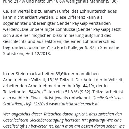
rund 21,4% und netto um 18,6% weniger als Männer (S. 36).
Ca. ein Viertel bis zu einem Fünftel des Lohnunterschiedes
kann nicht erklärt werden. Diese Differenz kann als
sogenannter unbereinigter Gender Pay Gap verstanden
werden: „Die unbereinigte Lohnlücke [Gender Pay Gap] setzt
sich aus einer möglichen Diskriminierung aufgrund des
Geschlechts und aus Faktoren, die einen Lohnunterschied
begründen, zusammen“, so Erich Kolleger S. 37 in Steirische
Statistiken, Heft 12/2018.
In der Steiermark arbeiten 83,6% der männlichen
Arbeitnehmer Vollzeit, 15,1% Teilzeit. Der Anteil der in Vollzeit
arbeitenden Arbeitnehmerinnen beträgt 44,1%, der in
Teilzeitanteil 54,4% (Österreich 51,8 %) (S.32). Teilzeitarbeit ist
also weiblich. Etwa 1 % ist jeweils unbekannt.
Quelle Steirische
Statistiken, Heft 12/2018 www.statistik.steiermark.at
Wer angesichts dieser Tatsachen davon spricht, dass zwischen den
Geschlechtern Gleichberechtigung herrscht, irrt gewaltig! Wie eine
Gesellschaft zu bewerten ist, kann man am besten daran sehen, wie