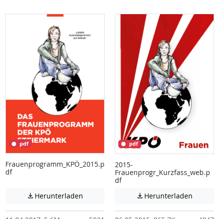
pdf
pdf
Frauenprogramm_KPÖ_2015.p
2015-
df
Frauenprogr_Kurzfass_web.p
df
Achtung: Diese Datei enthält unter Umstä
Achtung:
Herunterladen
Herunterladen

