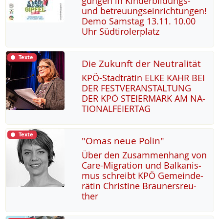
gun­gen in Kin­der­bil­dungs-
und be­t­reu­ung­s­ein­rich­tun­gen!
De­mo Sams­tag 13.11. 10.00
Uhr Süd­t­i­ro­ler­platz
Texte
Die Zukunft der Neutralität
KPÖ-Stadträ­tin EL­KE KAHR BEI
DER FEST­VER­AN­STAL­TUNG
DER KPÖ STEI­ER­MARK AM NA­
TIO­NAL­FEI­ER­TAG
Texte
"Omas neue Polin"
Über den Zu­sam­men­hang von
Ca­re-Mi­g­ra­ti­on und Bal­ka­nis­
mus sch­reibt KPÖ Ge­mein­de­
rä­tin Chris­ti­ne Brau­n­ers­reu­
ther