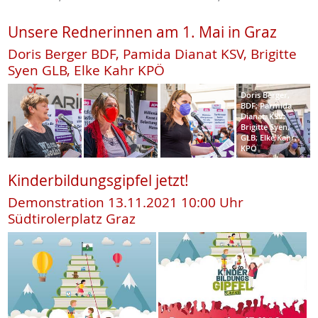
Unsere Rednerinnen am 1. Mai in Graz
Doris Berger BDF, Pamida Dianat KSV, Brigitte
Syen GLB, Elke Kahr KPÖ
Doris Berger,
BDF; Parmida
Dianat, KSV;
Brigitte Syen,
GLB; Elke Kahr,
KPÖ
Kinderbildungsgipfel jetzt!
Demonstration 13.11.2021 10:00 Uhr
Südtirolerplatz Graz