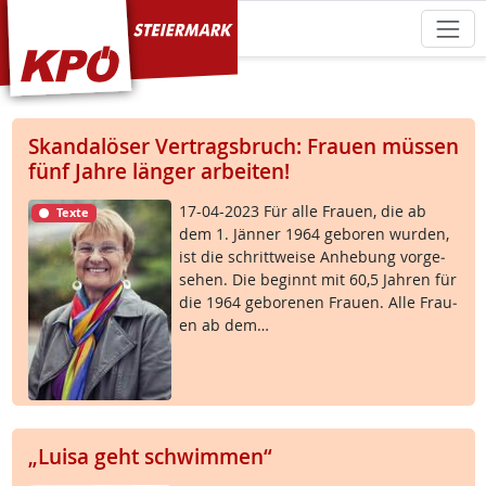
KPÖ Steiermark
Skandalöser Vertragsbruch: Frauen müssen
fünf Jahre länger arbeiten!
17-04-2023 Für al­le Frau­en, die ab
Texte
dem 1. Jän­ner 1964 ge­bo­ren wur­den,
ist die schritt­wei­se An­he­bung vor­ge­
se­hen. Die be­ginnt mit 60,5 Jah­ren für
die 1964 ge­bo­re­nen Frau­en. Al­le Frau­
en ab dem…
„Luisa geht schwimmen“