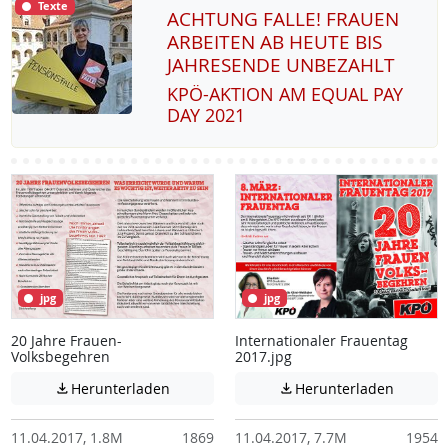
Texte
ACHTUNG FALLE! FRAUEN
ARBEITEN AB HEUTE BIS
JAHRESENDE UNBEZAHLT
KPÖ-AK­TI­ON AM EQUAL PAY
DAY 2021
jpg
jpg
20 Jahre Frauen-
Internationaler Frauentag
Volksbegehren
2017.jpg
Achtung: Diese Datei enthält unter Umstä
Achtung:
Herunterladen
Herunterladen


11.04.2017, 1.8M
1869
11.04.2017, 7.7M
1954