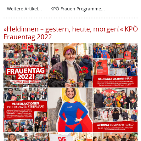
Weitere Artikel...
KPÖ Frauen Programme...
»Heldinnen – gestern, heute, morgen!« KPÖ
Frauentag 2022