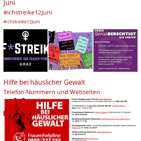
Juni
#ichstreike12Juni
#ichstreike12Juni
Hilfe bei häuslicher Gewalt
Telefon-Nummern und Webseiten