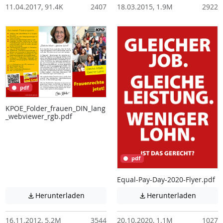
11.04.2017, 91.4K
2407
18.03.2015, 1.9M
2922
pdf
KPOE_Folder_frauen_DIN_lang
_webviewer_rgb.pdf
pdf
Equal-Pay-Day-2020-Flyer.pdf
Achtung: Diese Datei enthält unter Umstä
Achtung:
Herunterladen
Herunterladen


16.11.2012, 5.2M
3544
20.10.2020, 1.1M
1027