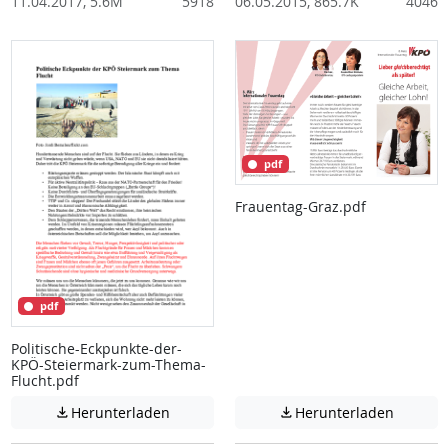
11.04.2017, 5.6M
5918
06.05.2015, 865.7K
4046
pdf
Frauentag-Graz.pdf
pdf
Politische-Eckpunkte-der-
KPÖ-Steiermark-zum-Thema-
Flucht.pdf
Achtung: Diese Datei enthält unter Umstä
Achtung:
Herunterladen
Herunterladen

