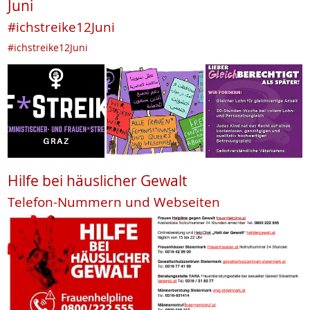
Juni
#ichstreike12Juni
#ichstreike12Juni
Hilfe bei häuslicher Gewalt
Telefon-Nummern und Webseiten