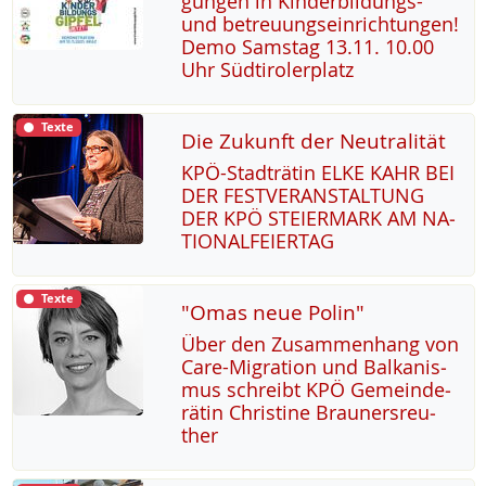
gun­gen in Kin­der­bil­dungs-
und be­t­reu­ung­s­ein­rich­tun­gen!
De­mo Sams­tag 13.11. 10.00
Uhr Süd­t­i­ro­ler­platz
Texte
Die Zukunft der Neutralität
KPÖ-Stadträ­tin EL­KE KAHR BEI
DER FEST­VER­AN­STAL­TUNG
DER KPÖ STEI­ER­MARK AM NA­
TIO­NAL­FEI­ER­TAG
Texte
"Omas neue Polin"
Über den Zu­sam­men­hang von
Ca­re-Mi­g­ra­ti­on und Bal­ka­nis­
mus sch­reibt KPÖ Ge­mein­de­
rä­tin Chris­ti­ne Brau­n­ers­reu­
ther