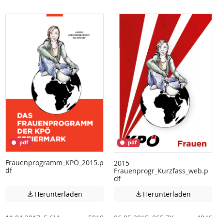
pdf
pdf
Frauenprogramm_KPÖ_2015.p
2015-
df
Frauenprogr_Kurzfass_web.p
df
Achtung: Diese Datei enthält unter Umstä
Achtung:
Herunterladen
Herunterladen

