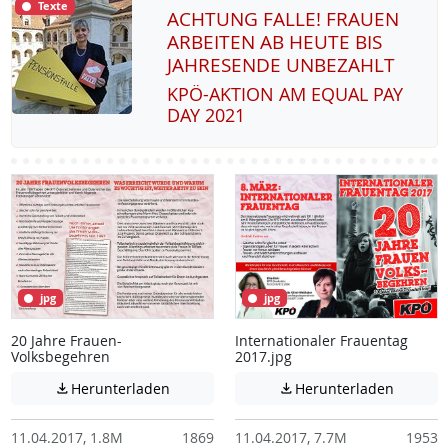
Texte
ACHTUNG FALLE! FRAUEN
ARBEITEN AB HEUTE BIS
JAHRESENDE UNBEZAHLT
KPÖ-AK­TI­ON AM EQUAL PAY
DAY 2021
jpg
jpg
20 Jahre Frauen-
Internationaler Frauentag
Volksbegehren
2017.jpg
Achtung: Diese Datei enthält unter Umstä
Achtung:
Herunterladen
Herunterladen


11.04.2017, 1.8M
1869
11.04.2017, 7.7M
1953