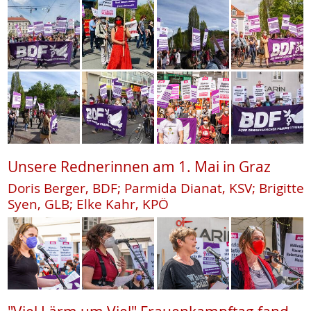
Unsere Rednerinnen am 1. Mai in Graz
Doris Berger, BDF; Parmida Dianat, KSV; Brigitte
Syen, GLB; Elke Kahr, KPÖ