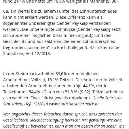
rund 21,4% und netto um 18,6% weniger als Männer (S. 36).
Ca. ein Viertel bis zu einem Fünftel des Lohnunterschiedes
kann nicht erklärt werden. Diese Differenz kann als
sogenannter unbereinigter Gender Pay Gap verstanden
werden: „Die unbereinigte Lohnlücke [Gender Pay Gap] setzt
sich aus einer möglichen Diskriminierung aufgrund des
Geschlechts und aus Faktoren, die einen Lohnunterschied
begründen, zusammen“, so Erich Kolleger S. 37 in Steirische
Statistiken, Heft 12/2018.
In der Steiermark arbeiten 83,6% der männlichen
Arbeitnehmer Vollzeit, 15,1% Teilzeit. Der Anteil der in Vollzeit
arbeitenden Arbeitnehmerinnen beträgt 44,1%, der in
Teilzeitanteil 54,4% (Österreich 51,8 %) (S.32). Teilzeitarbeit ist
also weiblich. Etwa 1 % ist jeweils unbekannt.
Quelle Steirische
Statistiken, Heft 12/2018 www.statistik.steiermark.at
Wer angesichts dieser Tatsachen davon spricht, dass zwischen den
Geschlechtern Gleichberechtigung herrscht, irrt gewaltig! Wie eine
Gesellschaft zu bewerten ist, kann man am besten daran sehen, wie