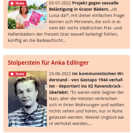
03-07-2022
Pro­jekt ge­gen se­xu­el­le
Texte
Be­läs­t­i­gung in Gra­zer Bä­d­ern.
„Ist
Lui­sa da?“, mit die­ser ein­fa­chen Fra­ge
kön­nen sich Per­so­nen, die sich in ei­
nem der sechs städ­ti­schen Frei- und
Hal­len­bä­d­ern der Frei­zeit Graz se­xu­ell be­läs­t­igt füh­len,
künf­tig an die Ba­de­auf­sicht…
Stolperstein für Anka Edlinger
23-06-2022
Im kom­mu­nis­ti­schen Wi­
Texte
der­stand - von Ge­sta­po 1944 ver­haf­
tet - de­por­tiert ins KZ Ra­vens­brück -
über­lebt!.
"Es wa­ren vie­le Geg­ner der
Na­zi, aber die meis­ten ver­kro­chen
sich in ih­ren Woh­nun­gen und woll­ten
nichts se­hen und hö­ren, nur in Ru­he
ge­las­sen wer­den. Wie­viel Un­glück wä­
re ver­hü­tet wor­den,…