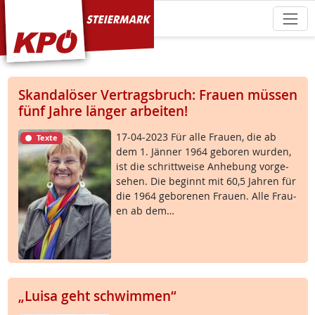
KPÖ Steiermark
Skandalöser Vertragsbruch: Frauen müssen
fünf Jahre länger arbeiten!
17-04-2023 Für al­le Frau­en, die ab
Texte
dem 1. Jän­ner 1964 ge­bo­ren wur­den,
ist die schritt­wei­se An­he­bung vor­ge­
se­hen. Die be­ginnt mit 60,5 Jah­ren für
die 1964 ge­bo­re­nen Frau­en. Al­le Frau­
en ab dem…
„Luisa geht schwimmen“