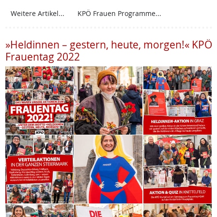
Weitere Artikel...
KPÖ Frauen Programme...
»Heldinnen – gestern, heute, morgen!« KPÖ
Frauentag 2022