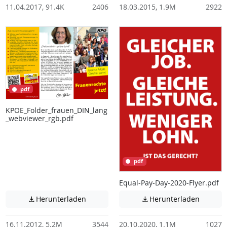
11.04.2017, 91.4K
2406
18.03.2015, 1.9M
2922
pdf
KPOE_Folder_frauen_DIN_lang
_webviewer_rgb.pdf
pdf
Equal-Pay-Day-2020-Flyer.pdf
Achtung: Diese Datei enthält unter Umstä
Achtung:
Herunterladen
Herunterladen


16.11.2012, 5.2M
3544
20.10.2020, 1.1M
1027