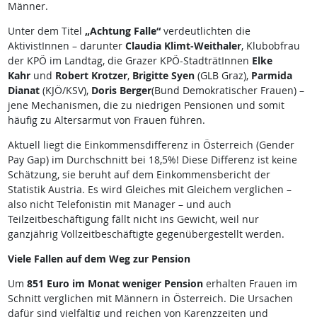
Männer.
Unter dem Titel
„Achtung Falle“
verdeutlichten die
AktivistInnen – darunter
Claudia Klimt-Weithaler
, Klubobfrau
der KPÖ im Landtag, die Grazer KPÖ-StadträtInnen
Elke
Kahr
und
Robert Krotzer
,
Brigitte Syen
(GLB Graz),
Parmida
Dianat
(KJÖ/KSV),
Doris Berger
(Bund Demokratischer Frauen) –
jene Mechanismen, die zu niedrigen Pensionen und somit
häufig zu Altersarmut von Frauen führen.
Aktuell liegt die Einkommensdifferenz in Österreich (Gender
Pay Gap) im Durchschnitt bei 18,5%! Diese Differenz ist keine
Schätzung, sie beruht auf dem Einkommensbericht der
Statistik Austria. Es wird Gleiches mit Gleichem verglichen –
also nicht Telefonistin mit Manager – und auch
Teilzeitbeschäftigung fällt nicht ins Gewicht, weil nur
ganzjährig Vollzeitbeschäftigte gegenübergestellt werden.
Viele Fallen auf dem Weg zur Pension
Um
851 Euro im Monat weniger Pension
erhalten Frauen im
Schnitt verglichen mit Männern in Österreich. Die Ursachen
dafür sind vielfältig und reichen von Karenzzeiten und