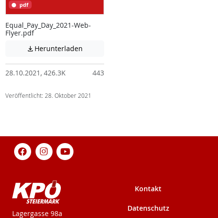
pdf
Equal_Pay_Day_2021-Web-
Flyer.pdf
Achtung: Diese Datei enthält unter Umstä
Herunterladen

28.10.2021, 426.3K
443
Veröffentlicht: 28. Oktober 2021
Kontakt
Datenschutz
KPÖ-Steiermark
Lagergasse 98a