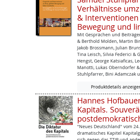
Verhältnisse umz
& Interventionen 
Bewegung und li
Mit Gesprächen und Beiträgen
& Berthold Molden, Martin Birk
Jakob ­Brossmann, Julian Brun
Tina Leisch, Silvia Federici & 
Hengst, George Katsiaficas, L
Manotti, Lukas Oberndorfer &
Stuhlpfarrer, Bini Adamczak 
Produktdetails anzeige
Hannes Hofbauer:
Kapitals. Souverä
postdemokratisch
"Neues Deutschland" vom 24. 
dramatisches Kapitel Kapitalges
sich gegen das TTIP und and