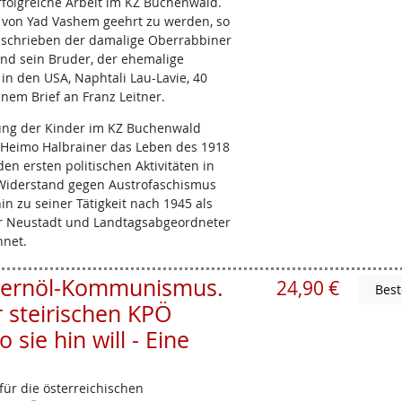
folgreiche Arbeit im KZ Buchenwald.
 von Yad Vashem geehrt zu werden, so
as schrieben der damalige Oberrabbiner
 und sein Bruder, der ehemalige
 in den USA, Naphtali Lau-Lavie, 40
inem Brief an Franz Leitner.
tung der Kinder im KZ Buchenwald
 Heimo Halbrainer das Leben des 1918
en ersten politischen Aktivitäten in
Widerstand gegen Austrofaschismus
in zu seiner Tätigkeit nach 1945 als
r Neustadt und Landtagsabgeordneter
hnet.
 Kernöl-Kommunismus.
24,90 €
r steirischen KPÖ
ie hin will - Eine
ür die österreichischen