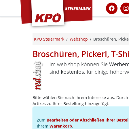
KPÖ Steiermark
KPÖ Steiermark
Webshop
Broschüren, Picker
Broschüren, Pickerl, T-Sh
Im web.shop können Sie
Werbema
sind
kostenlos
, für einige höherw
Bitte wählen Sie nach Ihrem Interesse aus. Durch 
Artikes zu Ihrer Bestellung hinzugefügt.
Zum
Bearbeiten oder Abschließen Ihrer Bestel
Ihrem
Warenkorb
.