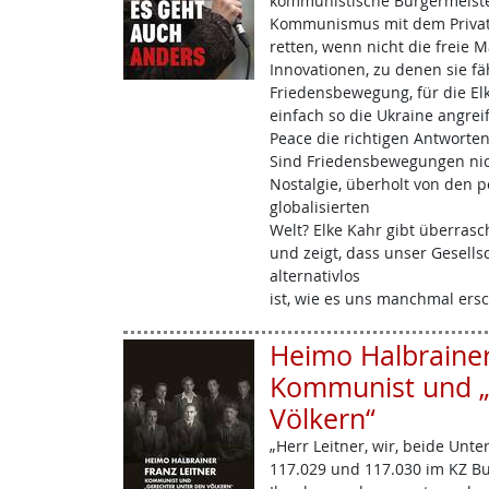
kommunistische Bürgermeiste
Kommunismus mit dem Private
retten, wenn nicht die freie M
Innovationen, zu denen sie fäh
Friedensbewegung, für die El
einfach so die Ukraine angrei
Peace die richtigen Antworten
Sind Friedensbewegungen nich
Nostalgie, überholt von den 
globalisierten
Welt? Elke Kahr gibt überras
und zeigt, dass unser Gesell
alternativlos
ist, wie es uns manchmal ersc
Heimo Halbrainer:
Kommunist und „
Völkern“
„Herr Leitner, wir, beide Unt
117.029 und 117.030 im KZ Bu