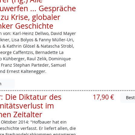
uwerfen ... Gespräche
zu Krise, globaler
nker Geschichte
 von: Karl-Heinz ­Dellwo, David Mayer
ner, Lisa Bolyos & Fanny Müller­-Uri,
s & Kathrin Glösel & Natascha Strobl,
George ­Caffentzis, Bernadette La
eo Kühberger, Raul Zelik, Dominique
 Franz Stephan Parteder, Samuel
und Ernest Kaltenegger.
n
 Die Diktatur des
17,90 €
nitätsverlust im
en Zeitalter
Oktober 2014: "Hofbauer hat ein
chichte verfasst. Er liefert allen, die
ere Freihandelsabkommen engagieren,