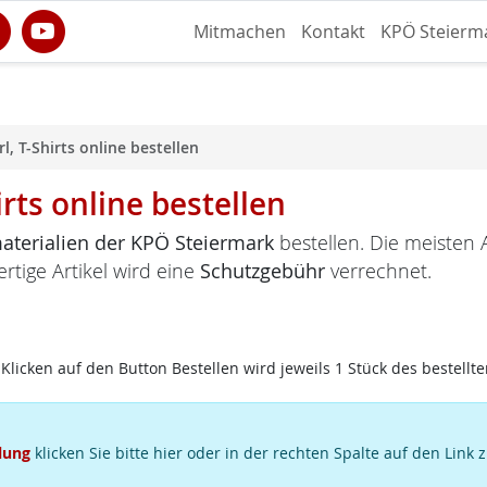
Mitmachen
Kontakt
KPÖ Steierm
l, T-Shirts online bestellen
irts online bestellen
terialien der KPÖ Steiermark
bestellen. Die meisten A
ertige Artikel wird eine
Schutzgebühr
verrechnet.
Klicken auf den Button Bestellen wird jeweils 1 Stück des bestellte
lung
klicken Sie bitte hier oder in der rechten Spalte auf den Link 