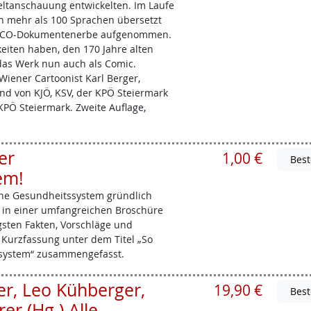
ltanschauung entwickelten. Im Laufe
in mehr als 100 Sprachen übersetzt
ESCO-Dokumentenerbe aufgenommen.
eiten haben, den 170 Jahre alten
s das Werk nun auch als Comic.
iener Cartoonist Karl Berger,
d von KJÖ, KSV, der KPÖ Steiermark
PÖ Steiermark. Zweite Auflage,
er
1,00 €
em!
che Gesundheitssystem gründlich
e in einer umfangreichen Broschüre
sten Fakten, Vorschläge und
Kurzfassung unter dem Titel „So
ssystem“ zusammengefasst.
er, Leo Kühberger,
19,90 €
er (Hg.) Alle