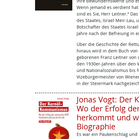
Ihre bewundernswerte und er
Wenn jemand es verdient hat
sind es Sie, Herr Leitner.“ D
des Staates, Israel Meir-Lau,
Botschafter des Staates Israel
Jahre nach der Befreiung in e
Über die Geschichte der Ret
hinaus wird in dem Buch von
geborenen Franz Leitner von d
den 1930er-Jahren über den 
und Nationalsozialismus bis h
Vizebürgermeister von Wiene
in der Steiermark nachgezeic
Jonas Vogt: Der
Wo der Erfolg de
herkommt und wo s
Biographie
Es war ein Paukenschlag und f