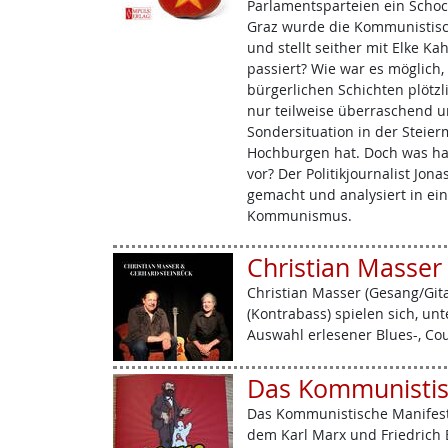
Parlamentsparteien ein Schock
Graz wurde die Kommunistisch
und stellt seither mit Elke Ka
passiert? Wie war es möglich
bürgerlichen Schichten plötzl
nur teilweise überraschend u
Sondersituation in der Steierm
Hochburgen hat. Doch was h
vor? Der Politikjournalist Jon
gemacht und analysiert in ein
Kommunismus.
Christian Masser
Christian Masser (Gesang/Git
(Kontrabass) spielen sich, unt
Auswahl erlesener Blues-, Co
Das Kommunistis
Das Kommunistische Manifest i
dem Karl Marx und Friedrich E