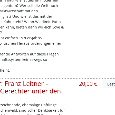
rin hat? Wie ist das im modernen
igentum? Wer soll die Welt noch
arktwirtschaft mit den
ig ist? Und wie ist das mit der
ke Kahr steht? Wenn Wladimir Putin
fen kann, bieten dann wirklich Love &
?
t einfach 1970er-Jahre-
politischen Herausforderungen einer
chende Antworten auf diese Fragen
schaftssystem keineswegs so
heint.
 Franz Leitner –
20,00 €
Gerechter unter den
erzeichnende, ehemalige Häftlinge
chenwald, sind voller Dankbarkeit für