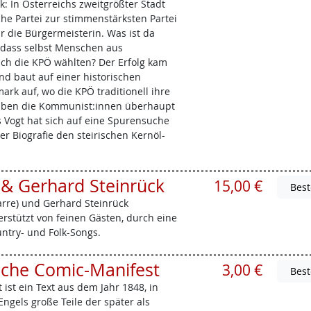
: In Österreichs zweitgrößter Stadt
e Partei zur stimmenstärksten Partei
hr die Bürgermeisterin. Was ist da
, dass selbst Menschen aus
ich die KPÖ wählten? Der Erfolg kam
nd baut auf einer historischen
ark auf, wo die KPÖ traditionell ihre
aben die Kommunist:innen überhaupt
as Vogt hat sich auf eine Spurensuche
er Biografie den steirischen Kernöl-
 & Gerhard Steinrück
15,00 €
arre) und Gerhard Steinrück
erstützt von feinen Gästen, durch eine
untry- und Folk-Songs.
che Comic-Manifest
3,00 €
st ein Text aus dem Jahr 1848, in
ngels große Teile der später als