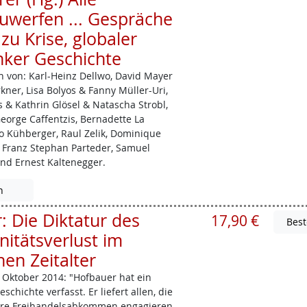
uwerfen ... Gespräche
zu Krise, globaler
nker Geschichte
 von: Karl-Heinz ­Dellwo, David Mayer
ner, Lisa Bolyos & Fanny Müller­-Uri,
s & Kathrin Glösel & Natascha Strobl,
George ­Caffentzis, Bernadette La
eo Kühberger, Raul Zelik, Dominique
 Franz Stephan Parteder, Samuel
und Ernest Kaltenegger.
n
 Die Diktatur des
17,90 €
nitätsverlust im
en Zeitalter
Oktober 2014: "Hofbauer hat ein
chichte verfasst. Er liefert allen, die
ere Freihandelsabkommen engagieren,