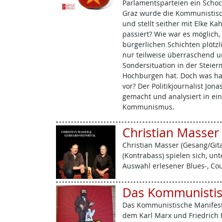
Parlamentsparteien ein Schock
Graz wurde die Kommunistisch
und stellt seither mit Elke Ka
passiert? Wie war es möglich
bürgerlichen Schichten plötzl
nur teilweise überraschend u
Sondersituation in der Steierm
Hochburgen hat. Doch was h
vor? Der Politikjournalist Jon
gemacht und analysiert in ein
Kommunismus.
Christian Masser
Christian Masser (Gesang/Git
(Kontrabass) spielen sich, unt
Auswahl erlesener Blues-, Co
Das Kommunistis
Das Kommunistische Manifest i
dem Karl Marx und Friedrich E