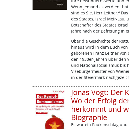
Ihre bewundernswerte und er
Wenn jemand es verdient hat
sind es Sie, Herr Leitner.“ D
des Staates, Israel Meir-Lau,
Botschafter des Staates Israel
Jahre nach der Befreiung in e
Über die Geschichte der Ret
hinaus wird in dem Buch von
geborenen Franz Leitner von d
den 1930er-Jahren über den 
und Nationalsozialismus bis h
Vizebürgermeister von Wiene
in der Steiermark nachgezeic
Jonas Vogt: Der
Wo der Erfolg de
herkommt und wo s
Biographie
Es war ein Paukenschlag und f