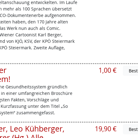
ltanschauung entwickelten. Im Laufe
in mehr als 100 Sprachen übersetzt
ESCO-Dokumentenerbe aufgenommen.
eiten haben, den 170 Jahre alten
s das Werk nun auch als Comic.
iener Cartoonist Karl Berger,
d von KJÖ, KSV, der KPÖ Steiermark
PÖ Steiermark. Zweite Auflage,
er
1,00 €
em!
che Gesundheitssystem gründlich
e in einer umfangreichen Broschüre
sten Fakten, Vorschläge und
Kurzfassung unter dem Titel „So
ssystem“ zusammengefasst.
er, Leo Kühberger,
19,90 €
er (Hg.) Alle