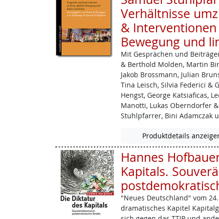
Verhältnisse umz
& Interventionen 
Bewegung und li
Mit Gesprächen und Beiträgen
& Berthold Molden, Martin Birk
Jakob ­Brossmann, Julian Brun
Tina Leisch, Silvia Federici & 
Hengst, George Katsiaficas, L
Manotti, Lukas Oberndorfer &
Stuhlpfarrer, Bini Adamczak 
Produktdetails anzeige
Hannes Hofbauer:
Kapitals. Souverä
postdemokratisch
"Neues Deutschland" vom 24. 
dramatisches Kapitel Kapitalges
sich gegen das TTIP und and