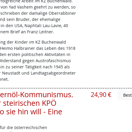
folgreiche Arbeit im KZ Buchenwald.
 von Yad Vashem geehrt zu werden, so
as schrieben der damalige Oberrabbiner
 und sein Bruder, der ehemalige
 in den USA, Naphtali Lau-Lavie, 40
inem Brief an Franz Leitner.
tung der Kinder im KZ Buchenwald
 Heimo Halbrainer das Leben des 1918
en ersten politischen Aktivitäten in
Widerstand gegen Austrofaschismus
in zu seiner Tätigkeit nach 1945 als
r Neustadt und Landtagsabgeordneter
hnet.
 Kernöl-Kommunismus.
24,90 €
r steirischen KPÖ
ie hin will - Eine
ür die österreichischen