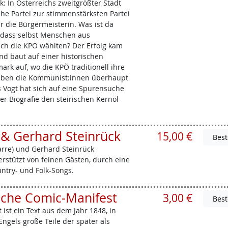
: In Österreichs zweitgrößter Stadt
e Partei zur stimmenstärksten Partei
hr die Bürgermeisterin. Was ist da
, dass selbst Menschen aus
ich die KPÖ wählten? Der Erfolg kam
nd baut auf einer historischen
ark auf, wo die KPÖ traditionell ihre
aben die Kommunist:innen überhaupt
as Vogt hat sich auf eine Spurensuche
er Biografie den steirischen Kernöl-
 & Gerhard Steinrück
15,00 €
arre) und Gerhard Steinrück
erstützt von feinen Gästen, durch eine
untry- und Folk-Songs.
che Comic-Manifest
3,00 €
st ein Text aus dem Jahr 1848, in
ngels große Teile der später als