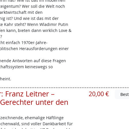
rin hat? Wie ist das im modernen
igentum? Wer soll die Welt noch
arktwirtschaft mit den
ig ist? Und wie ist das mit der
ke Kahr steht? Wenn Wladimir Putin
fen kann, bieten dann wirklich Love &
?
t einfach 1970er-Jahre-
politischen Herausforderungen einer
chende Antworten auf diese Fragen
schaftssystem keineswegs so
heint.
 Franz Leitner –
20,00 €
Gerechter unter den
erzeichnende, ehemalige Häftlinge
chenwald, sind voller Dankbarkeit für