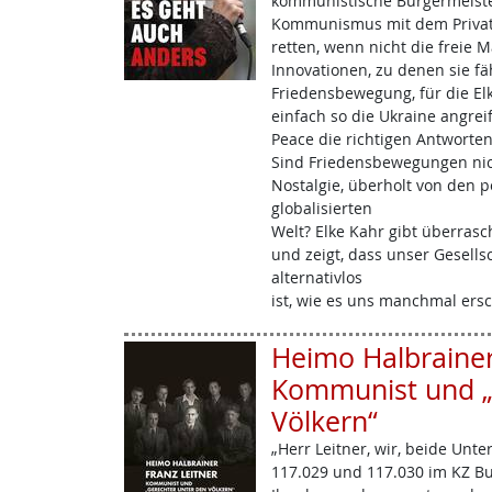
kommunistische Bürgermeiste
Kommunismus mit dem Private
retten, wenn nicht die freie M
Innovationen, zu denen sie fäh
Friedensbewegung, für die El
einfach so die Ukraine angrei
Peace die richtigen Antworten
Sind Friedensbewegungen nich
Nostalgie, überholt von den 
globalisierten
Welt? Elke Kahr gibt überras
und zeigt, dass unser Gesell
alternativlos
ist, wie es uns manchmal ersc
Heimo Halbrainer:
Kommunist und „
Völkern“
„Herr Leitner, wir, beide Unt
117.029 und 117.030 im KZ Bu