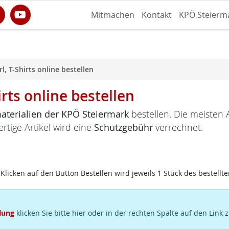
Mitmachen
Kontakt
KPÖ Steierm
l, T-Shirts online bestellen
irts online bestellen
terialien der KPÖ Steiermark
bestellen. Die meisten A
ertige Artikel wird eine
Schutzgebühr
verrechnet.
Klicken auf den Button Bestellen wird jeweils 1 Stück des bestellte
lung
klicken Sie bitte hier oder in der rechten Spalte auf den Link 