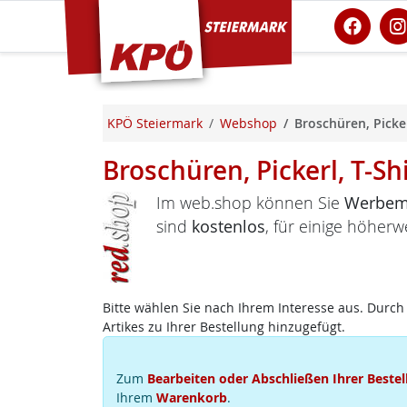
KPÖ Steiermark
KPÖ Steiermark
Webshop
Broschüren, Picker
Broschüren, Pickerl, T-Sh
Im web.shop können Sie
Werbema
sind
kostenlos
, für einige höherw
Bitte wählen Sie nach Ihrem Interesse aus. Durch 
Artikes zu Ihrer Bestellung hinzugefügt.
Zum
Bearbeiten oder Abschließen Ihrer Bestel
Ihrem
Warenkorb
.