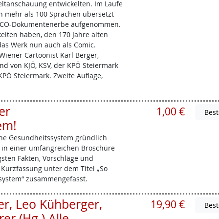
ltanschauung entwickelten. Im Laufe
in mehr als 100 Sprachen übersetzt
ESCO-Dokumentenerbe aufgenommen.
eiten haben, den 170 Jahre alten
s das Werk nun auch als Comic.
iener Cartoonist Karl Berger,
d von KJÖ, KSV, der KPÖ Steiermark
PÖ Steiermark. Zweite Auflage,
er
1,00 €
em!
che Gesundheitssystem gründlich
e in einer umfangreichen Broschüre
sten Fakten, Vorschläge und
Kurzfassung unter dem Titel „So
ssystem“ zusammengefasst.
er, Leo Kühberger,
19,90 €
er (Hg.) Alle