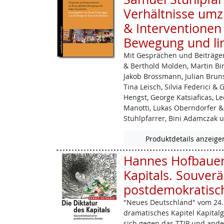
Verhältnisse umz
& Interventionen 
Bewegung und li
Mit Gesprächen und Beiträgen
& Berthold Molden, Martin Birk
Jakob ­Brossmann, Julian Brun
Tina Leisch, Silvia Federici & 
Hengst, George Katsiaficas, L
Manotti, Lukas Oberndorfer &
Stuhlpfarrer, Bini Adamczak 
Produktdetails anzeige
Hannes Hofbauer:
Kapitals. Souverä
postdemokratisch
"Neues Deutschland" vom 24. 
dramatisches Kapitel Kapitalges
sich gegen das TTIP und and