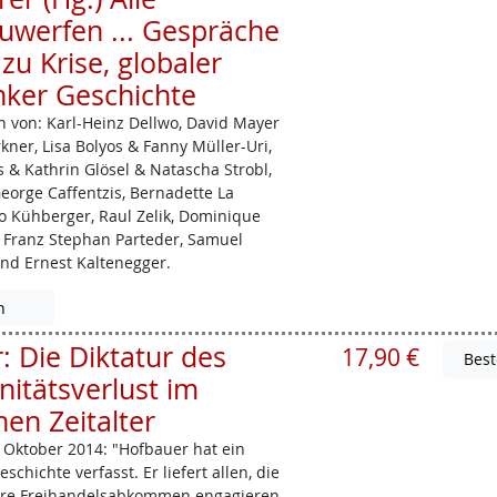
uwerfen ... Gespräche
zu Krise, globaler
nker Geschichte
 von: Karl-Heinz ­Dellwo, David Mayer
ner, Lisa Bolyos & Fanny Müller­-Uri,
s & Kathrin Glösel & Natascha Strobl,
George ­Caffentzis, Bernadette La
eo Kühberger, Raul Zelik, Dominique
 Franz Stephan Parteder, Samuel
und Ernest Kaltenegger.
n
 Die Diktatur des
17,90 €
nitätsverlust im
en Zeitalter
Oktober 2014: "Hofbauer hat ein
chichte verfasst. Er liefert allen, die
ere Freihandelsabkommen engagieren,