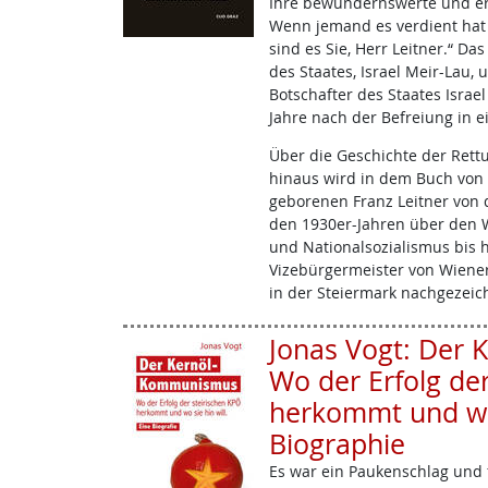
Ihre bewundernswerte und er
Wenn jemand es verdient hat
sind es Sie, Herr Leitner.“ D
des Staates, Israel Meir-Lau,
Botschafter des Staates Israel
Jahre nach der Befreiung in e
Über die Geschichte der Ret
hinaus wird in dem Buch von
geborenen Franz Leitner von d
den 1930er-Jahren über den 
und Nationalsozialismus bis h
Vizebürgermeister von Wiene
in der Steiermark nachgezeic
Jonas Vogt: Der
Wo der Erfolg de
herkommt und wo s
Biographie
Es war ein Paukenschlag und f