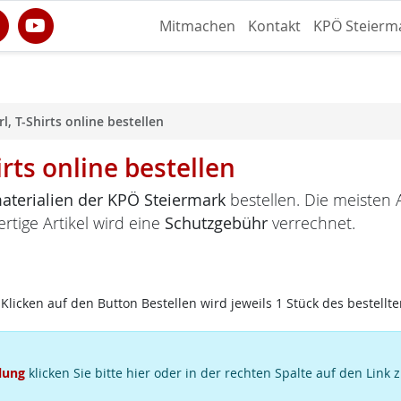
Mitmachen
Kontakt
KPÖ Steierm
l, T-Shirts online bestellen
irts online bestellen
terialien der KPÖ Steiermark
bestellen. Die meisten A
ertige Artikel wird eine
Schutzgebühr
verrechnet.
Klicken auf den Button Bestellen wird jeweils 1 Stück des bestellte
lung
klicken Sie bitte hier oder in der rechten Spalte auf den Link 