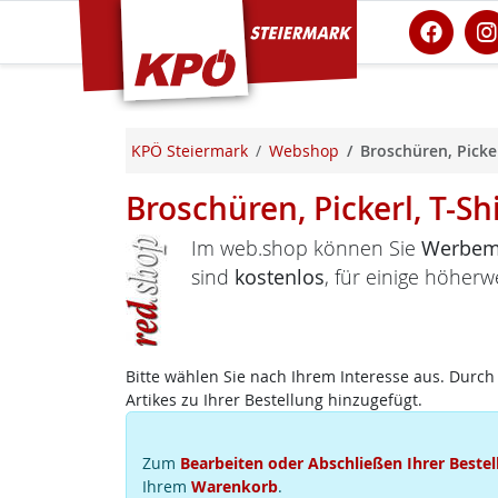
KPÖ Steiermark
KPÖ Steiermark
Webshop
Broschüren, Picker
Broschüren, Pickerl, T-Sh
Im web.shop können Sie
Werbema
sind
kostenlos
, für einige höherw
Bitte wählen Sie nach Ihrem Interesse aus. Durch 
Artikes zu Ihrer Bestellung hinzugefügt.
Zum
Bearbeiten oder Abschließen Ihrer Bestel
Ihrem
Warenkorb
.