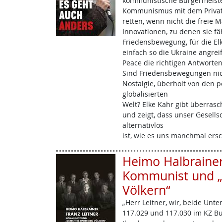
kommunistische Bürgermeiste
Kommunismus mit dem Private
retten, wenn nicht die freie M
Innovationen, zu denen sie fäh
Friedensbewegung, für die El
einfach so die Ukraine angrei
Peace die richtigen Antworten
Sind Friedensbewegungen nich
Nostalgie, überholt von den 
globalisierten
Welt? Elke Kahr gibt überras
und zeigt, dass unser Gesell
alternativlos
ist, wie es uns manchmal ersc
Heimo Halbrainer:
Kommunist und „
Völkern“
„Herr Leitner, wir, beide Unt
117.029 und 117.030 im KZ Bu