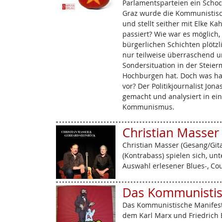
Parlamentsparteien ein Schock
Graz wurde die Kommunistisch
und stellt seither mit Elke Ka
passiert? Wie war es möglich
bürgerlichen Schichten plötzl
nur teilweise überraschend u
Sondersituation in der Steierm
Hochburgen hat. Doch was h
vor? Der Politikjournalist Jon
gemacht und analysiert in ein
Kommunismus.
Christian Masser
Christian Masser (Gesang/Git
(Kontrabass) spielen sich, unt
Auswahl erlesener Blues-, Co
Das Kommunistis
Das Kommunistische Manifest i
dem Karl Marx und Friedrich E