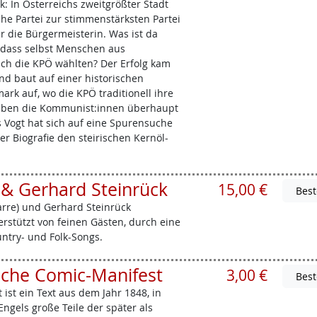
: In Österreichs zweitgrößter Stadt
e Partei zur stimmenstärksten Partei
hr die Bürgermeisterin. Was ist da
, dass selbst Menschen aus
ich die KPÖ wählten? Der Erfolg kam
nd baut auf einer historischen
ark auf, wo die KPÖ traditionell ihre
aben die Kommunist:innen überhaupt
as Vogt hat sich auf eine Spurensuche
er Biografie den steirischen Kernöl-
 & Gerhard Steinrück
15,00 €
arre) und Gerhard Steinrück
erstützt von feinen Gästen, durch eine
untry- und Folk-Songs.
che Comic-Manifest
3,00 €
st ein Text aus dem Jahr 1848, in
ngels große Teile der später als