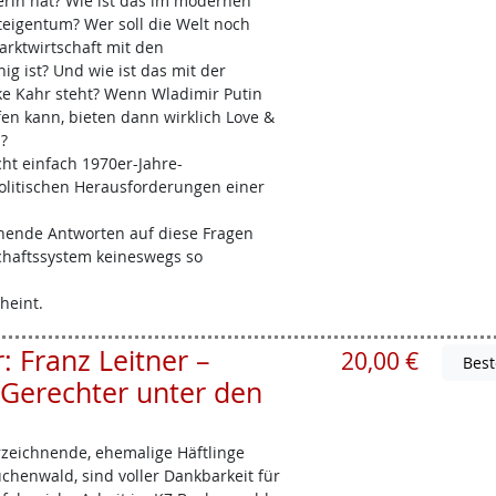
rin hat? Wie ist das im modernen
igentum? Wer soll die Welt noch
arktwirtschaft mit den
ig ist? Und wie ist das mit der
ke Kahr steht? Wenn Wladimir Putin
fen kann, bieten dann wirklich Love &
?
t einfach 1970er-Jahre-
politischen Herausforderungen einer
chende Antworten auf diese Fragen
schaftssystem keineswegs so
heint.
 Franz Leitner –
20,00 €
Gerechter unter den
erzeichnende, ehemalige Häftlinge
chenwald, sind voller Dankbarkeit für