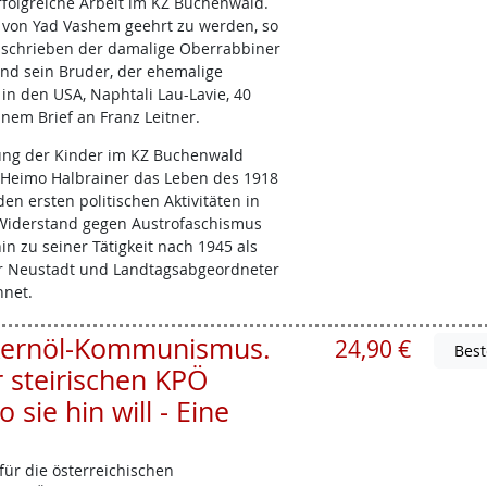
folgreiche Arbeit im KZ Buchenwald.
 von Yad Vashem geehrt zu werden, so
as schrieben der damalige Oberrabbiner
 und sein Bruder, der ehemalige
 in den USA, Naphtali Lau-Lavie, 40
inem Brief an Franz Leitner.
tung der Kinder im KZ Buchenwald
 Heimo Halbrainer das Leben des 1918
en ersten politischen Aktivitäten in
Widerstand gegen Austrofaschismus
in zu seiner Tätigkeit nach 1945 als
r Neustadt und Landtagsabgeordneter
hnet.
 Kernöl-Kommunismus.
24,90 €
r steirischen KPÖ
ie hin will - Eine
ür die österreichischen