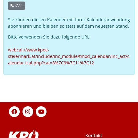
iCAL
Sie können diesen Kalender mit Ihrer Kalenderanwendung
abonnieren und bleiben so stets auf dem neuesten Stand.
Bitte verwenden Sie dazu folgende URL:
webcal://www.kpoe-
steiermark.at/include/inc_module/tmod_calendar/inc_act/c
alendar.ical.php?cat=8%7C9%7C11%7C12
Kontakt