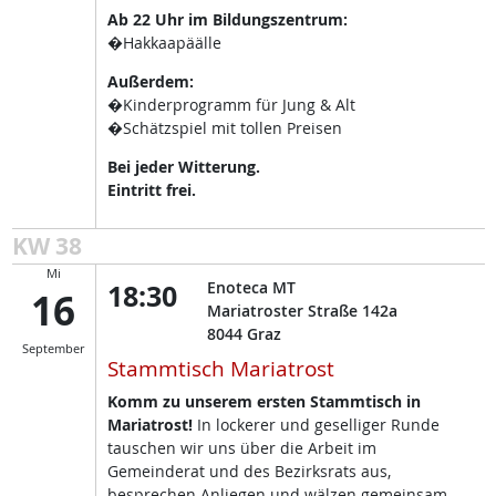
Ab 22 Uhr im Bildungszentrum:
�Hakkaapäälle
Außerdem:
�Kinderprogramm für Jung & Alt
�Schätzspiel mit tollen Preisen
Bei jeder Witterung.
Eintritt frei.
KW 38
Mi
18:30
Enoteca MT
16
Mariatroster Straße 142a
8044
Graz
September
Stammtisch Mariatrost
Komm zu unserem ersten Stammtisch in
Mariatrost!
In lockerer und geselliger Runde
tauschen wir uns über die Arbeit im
Gemeinderat und des Bezirksrats aus,
besprechen Anliegen und wälzen gemeinsam