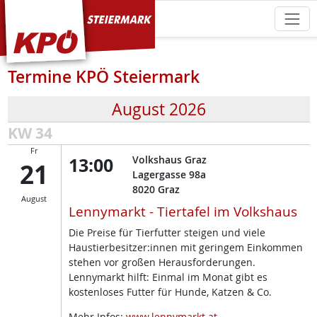
KPÖ Steiermark
Termine KPÖ Steiermark
August 2026
KW 34
Fr
13:00
Volkshaus Graz
21
Lagergasse 98a
8020
Graz
August
Lennymarkt - Tiertafel im Volkshaus
Die Preise für Tierfutter steigen und viele
Haustierbesitzer:innen mit geringem Einkommen
stehen vor großen Herausforderungen.
Lennymarkt hilft: Einmal im Monat gibt es
kostenloses Futter für Hunde, Katzen & Co.
Mehr Infos:
www.lennymarkt.at