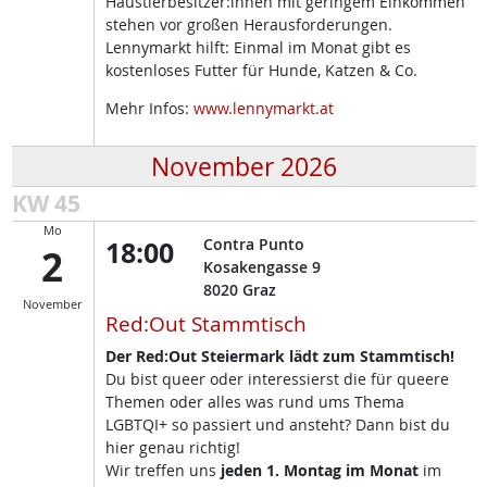
Haustierbesitzer:innen mit geringem Einkommen
stehen vor großen Herausforderungen.
Lennymarkt hilft: Einmal im Monat gibt es
kostenloses Futter für Hunde, Katzen & Co.
Mehr Infos:
www.lennymarkt.at
November 2026
KW 45
Mo
18:00
Contra Punto
2
Kosakengasse 9
8020
Graz
November
Red:Out Stammtisch
Der Red:Out Steiermark lädt zum Stammtisch!
Du bist queer oder interessierst die für queere
Themen oder alles was rund ums Thema
LGBTQI+ so passiert und ansteht? Dann bist du
hier genau richtig!
Wir treffen uns
jeden 1. Montag im Monat
im