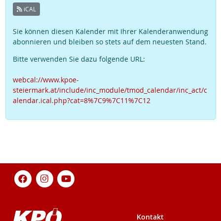
iCAL
Sie können diesen Kalender mit Ihrer Kalenderanwendung
abonnieren und bleiben so stets auf dem neuesten Stand.
Bitte verwenden Sie dazu folgende URL:
webcal://www.kpoe-
steiermark.at/include/inc_module/tmod_calendar/inc_act/c
alendar.ical.php?cat=8%7C9%7C11%7C12
Kontakt