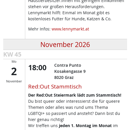
Haustierbesitzer:innen mit geringem Einkommen
stehen vor großen Herausforderungen.
Lennymarkt hilft: Einmal im Monat gibt es
kostenloses Futter für Hunde, Katzen & Co.
Mehr Infos:
www.lennymarkt.at
November 2026
KW 45
Mo
18:00
Contra Punto
2
Kosakengasse 9
8020
Graz
November
Red:Out Stammtisch
Der Red:Out Steiermark lädt zum Stammtisch!
Du bist queer oder interessierst die für queere
Themen oder alles was rund ums Thema
LGBTQI+ so passiert und ansteht? Dann bist du
hier genau richtig!
Wir treffen uns
jeden 1. Montag im Monat
im