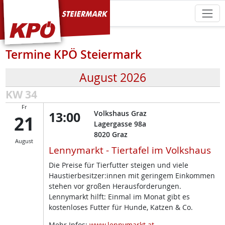
KPÖ Steiermark
Termine KPÖ Steiermark
August 2026
KW 34
Fr
13:00
Volkshaus Graz
21
Lagergasse 98a
8020
Graz
August
Lennymarkt - Tiertafel im Volkshaus
Die Preise für Tierfutter steigen und viele
Haustierbesitzer:innen mit geringem Einkommen
stehen vor großen Herausforderungen.
Lennymarkt hilft: Einmal im Monat gibt es
kostenloses Futter für Hunde, Katzen & Co.
Mehr Infos:
www.lennymarkt.at