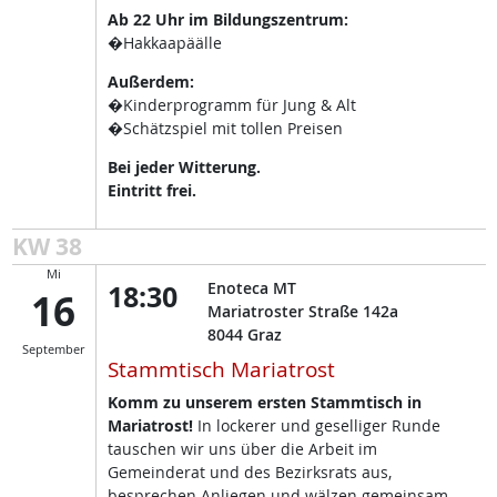
Ab 22 Uhr im Bildungszentrum:
�Hakkaapäälle
Außerdem:
�Kinderprogramm für Jung & Alt
�Schätzspiel mit tollen Preisen
Bei jeder Witterung.
Eintritt frei.
KW 38
Mi
18:30
Enoteca MT
16
Mariatroster Straße 142a
8044
Graz
September
Stammtisch Mariatrost
Komm zu unserem ersten Stammtisch in
Mariatrost!
In lockerer und geselliger Runde
tauschen wir uns über die Arbeit im
Gemeinderat und des Bezirksrats aus,
besprechen Anliegen und wälzen gemeinsam