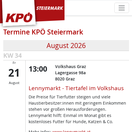
KPÖ Steiermark
Termine KPÖ Steiermark
August 2026
KW 34
Fr
13:00
Volkshaus Graz
21
Lagergasse 98a
8020
Graz
August
Lennymarkt - Tiertafel im Volkshaus
Die Preise für Tierfutter steigen und viele
Haustierbesitzer:innen mit geringem Einkommen
stehen vor großen Herausforderungen.
Lennymarkt hilft: Einmal im Monat gibt es
kostenloses Futter für Hunde, Katzen & Co.
Mehr Infos:
www.lennymarkt.at