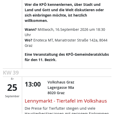
Wer die KPÖ kennenlernen, über Stadt und
Land und Gott und die Welt diskutieren oder
sich einbringen möchte, ist herzlich
willkommen.
Wann?
Mittwoch, 16.September 2026 um 18:30
Uhr
Wo?
Enoteca MT, Mariatroster Straße 142a, 8044
Graz
Eine Veranstaltung des KPÖ-Gemeinderatsklubs
für den 11. Bezirk.
KW 39
Fr
13:00
Volkshaus Graz
25
Lagergasse 98a
8020
Graz
September
Lennymarkt - Tiertafel im Volkshaus
Die Preise für Tierfutter steigen und viele
Haustierbesitzer:innen mit geringem Einkommen