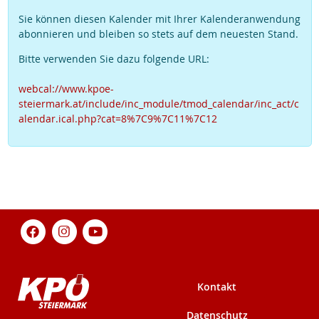
Sie können diesen Kalender mit Ihrer Kalenderanwendung
abonnieren und bleiben so stets auf dem neuesten Stand.
Bitte verwenden Sie dazu folgende URL:
webcal://www.kpoe-
steiermark.at/include/inc_module/tmod_calendar/inc_act/c
alendar.ical.php?cat=8%7C9%7C11%7C12
Kontakt
Datenschutz