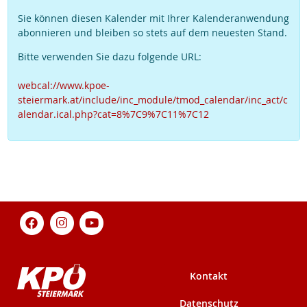
Sie können diesen Kalender mit Ihrer Kalenderanwendung
abonnieren und bleiben so stets auf dem neuesten Stand.
Bitte verwenden Sie dazu folgende URL:
webcal://www.kpoe-
steiermark.at/include/inc_module/tmod_calendar/inc_act/c
alendar.ical.php?cat=8%7C9%7C11%7C12
Kontakt
Datenschutz