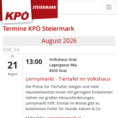
KPÖ Steiermark
Termine KPÖ Steiermark
August 2026
KW 34
Fr
13:00
Volkshaus Graz
21
Lagergasse 98a
8020
Graz
August
Lennymarkt - Tiertafel im Volkshaus
Die Preise für Tierfutter steigen und viele
Haustierbesitzer:innen mit geringem Einkommen
stehen vor großen Herausforderungen.
Lennymarkt hilft: Einmal im Monat gibt es
kostenloses Futter für Hunde, Katzen & Co.
Mehr Infos:
www.lennymarkt.at