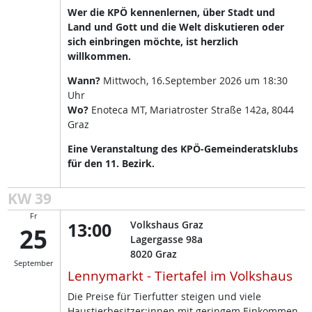
Wer die KPÖ kennenlernen, über Stadt und
Land und Gott und die Welt diskutieren oder
sich einbringen möchte, ist herzlich
willkommen.
Wann?
Mittwoch, 16.September 2026 um 18:30
Uhr
Wo?
Enoteca MT, Mariatroster Straße 142a, 8044
Graz
Eine Veranstaltung des KPÖ-Gemeinderatsklubs
für den 11. Bezirk.
KW 39
Fr
13:00
Volkshaus Graz
25
Lagergasse 98a
8020
Graz
September
Lennymarkt - Tiertafel im Volkshaus
Die Preise für Tierfutter steigen und viele
Haustierbesitzer:innen mit geringem Einkommen