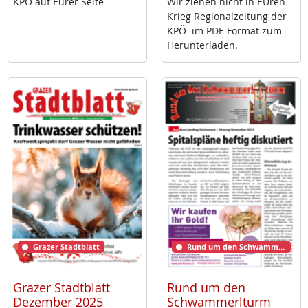
KPÖ auf Eu­rer Sei­te
Wir zie­hen nicht in EU­ren
Krieg Re­gio­nal­zei­tung der
KPÖ im PDF-For­mat zum
Her­un­ter­la­den.
Grazer Stadtblatt
Rund um den Schwammerlturm
Grazer Stadtblatt
Rund um den
Dezember 2025
Schwammerlturm