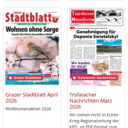
Grazer Stadtblatt
Trofaiacher Nachrichten
Grazer Stadtblatt April
Trofaiacher
2026
Nachrichten März
2026
Wild­blu­men­ak­ti­on 2026
Wir zie­hen nicht in EU­ren
Krieg Re­gio­nal­zei­tung der
KPÖ im PDF-For­mat zum