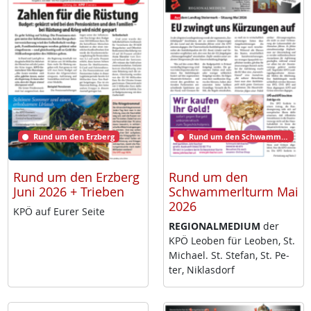
Rund um den Erzberg
Rund um den Schwammerlturm
Rund um den Erzberg
Rund um den
Juni 2026 + Trieben
Schwammerlturm Mai
2026
KPÖ auf Eu­rer Sei­te
RE­GIO­NAL­ME­DI­UM
der
KPÖ Leo­ben für Leo­ben, St.
Mi­cha­el. St. Ste­fan, St. Pe­
ter, Niklas­dorf