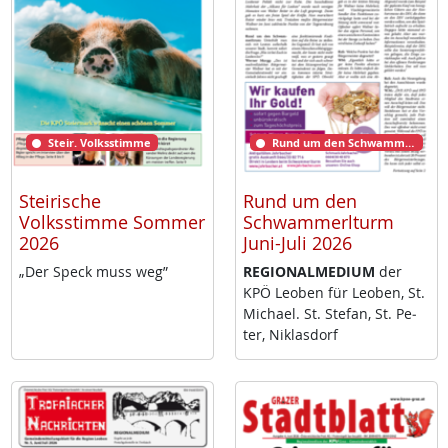
Steir. Volksstimme
Rund um den Schwammerlturm
Steirische
Rund um den
Volksstimme Sommer
Schwammerlturm
2026
Juni-Juli 2026
„Der Speck muss weg”
RE­GIO­NAL­ME­DI­UM
der
KPÖ Leo­ben für Leo­ben, St.
Mi­cha­el. St. Ste­fan, St. Pe­
ter, Niklas­dorf