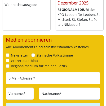
Dezember 2025
Weih­nachts­aus­ga­be
RE­GIO­NAL­ME­DI­UM
der
KPÖ Leo­ben für Leo­ben, St.
Mi­cha­el. St. Ste­fan, St. Pe­
ter, Niklas­dorf
Medien abonnieren
Alle Abonnements sind selbstverständlich kostenlos.
Newsletter
Steirische Volksstimme
Grazer Stadtblatt
Regionalmedium für meinen Bezirk
E-Mail-Adresse:*
Vorname:*
Nachname:*