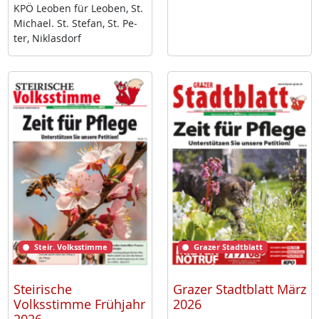
KPÖ Leo­ben für Leo­ben, St.
Mi­cha­el. St. Ste­fan, St. Pe­
ter, Niklas­dorf
Steir. Volksstimme
Grazer Stadtblatt
Steirische
Grazer Stadtblatt März
Volksstimme Frühjahr
2026