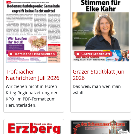
Trofaiacher Nachrichten
Grazer Stadtblatt
Trofaiacher
Grazer Stadtblatt Juni
Nachrichten Juli 2026
2026
Wir zie­hen nicht in EU­ren
Das weiß man wen man
Krieg Re­gio­nal­zei­tung der
wählt
KPÖ im PDF-For­mat zum
Her­un­ter­la­den.