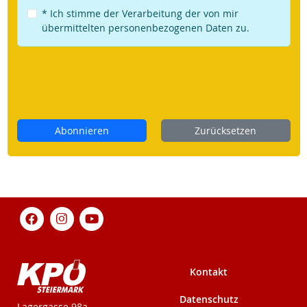
* Ich stimme der Verarbeitung der von mir
übermittelten personenbezogenen Daten zu.
Abonnieren
Zurücksetzen
Kontakt
Datenschutz
KPÖ-Steiermark
Lagergasse 98a