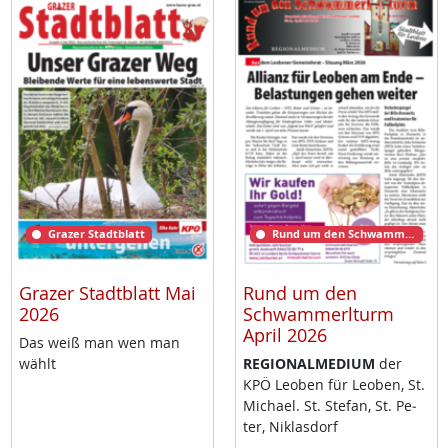
Grazer Stadtblatt
Rund um den Schwammerlturm
Grazer Stadtblatt Mai
Rund um den
2026
Schwammerlturm
April 2026
Das weiß man wen man
wählt
RE­GIO­NAL­ME­DI­UM
der
KPÖ Leo­ben für Leo­ben, St.
Mi­cha­el. St. Ste­fan, St. Pe­
ter, Niklas­dorf