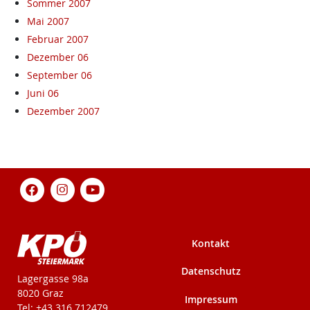
Sommer 2007
Mai 2007
Februar 2007
Dezember 06
September 06
Juni 06
Dezember 2007
Kontakt
Datenschutz
KPÖ-Steiermark
Lagergasse 98a
8020 Graz
Impressum
Tel: +43 316 712479