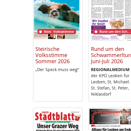
Steir. Volksstimme
Rund um den Schwammerlturm
Steirische
Rund um den
Volksstimme
Schwammerltu
Sommer 2026
Juni-Juli 2026
„Der Speck muss weg”
RE­GIO­NAL­ME­DI­UM
der KPÖ Leo­ben für
Leo­ben, St. Mi­cha­el.
St. Ste­fan, St. Pe­ter,
Niklas­dorf