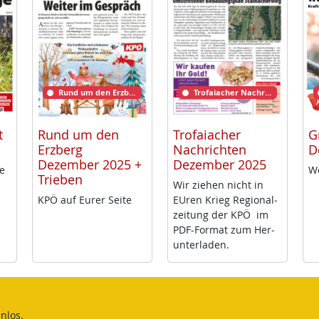
Rund um den Erzberg
Trofaiacher Nachrichten
t
Rund um den
Trofaiacher
G
Erzberg
Nachrichten
D
Dezember 2025 +
Dezember 2025
me
We
Trieben
Wir zie­hen nicht in
KPÖ auf Eu­rer Sei­te
EU­ren Krieg Re­gio­nal­
zei­tung der KPÖ im
PDF-For­mat zum Her­
un­ter­la­den.
nlos.