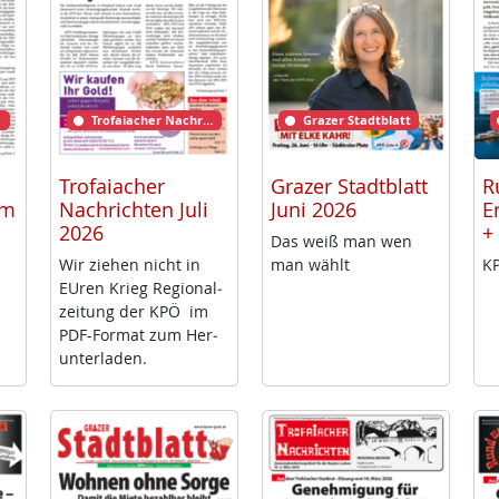
Trofaiacher Nachrichten
Grazer Stadtblatt
Trofaiacher
Grazer Stadtblatt
R
rm
Nachrichten Juli
Juni 2026
E
2026
+
Das weiß man wen
Wir zie­hen nicht in
man wählt
KP
EU­ren Krieg Re­gio­nal­
zei­tung der KPÖ im
PDF-For­mat zum Her­
un­ter­la­den.