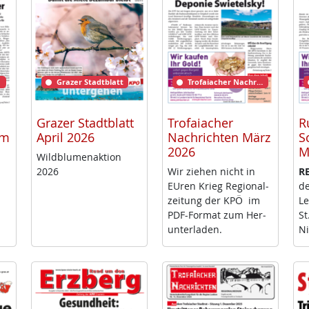
Grazer Stadtblatt
Trofaiacher Nachrichten
Grazer Stadtblatt
Trofaiacher
R
rm
April 2026
Nachrichten März
S
2026
M
Wild­blu­men­ak­ti­on
2026
Wir zie­hen nicht in
RE
EU­ren Krieg Re­gio­nal­
de
zei­tung der KPÖ im
Le
PDF-For­mat zum Her­
St
un­ter­la­den.
Ni