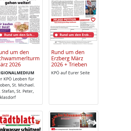
Rund um den Schwammerlturm
Rund um den Erzberg
und um den
Rund um den
chwammerlturm
Erzberg März
ärz 2026
2026 + Trieben
­GIO­NAL­ME­DI­UM
KPÖ auf Eu­rer Sei­te
r KPÖ Leo­ben für
o­ben, St. Mi­cha­el.
. Ste­fan, St. Pe­ter,
klas­dorf