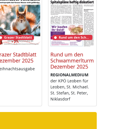
Grazer Stadtblatt
Rund um den Schwammerlturm
razer Stadtblatt
Rund um den
ezember 2025
Schwammerlturm
Dezember 2025
ih­nachts­aus­ga­be
RE­GIO­NAL­ME­DI­UM
der KPÖ Leo­ben für
Leo­ben, St. Mi­cha­el.
St. Ste­fan, St. Pe­ter,
Niklas­dorf