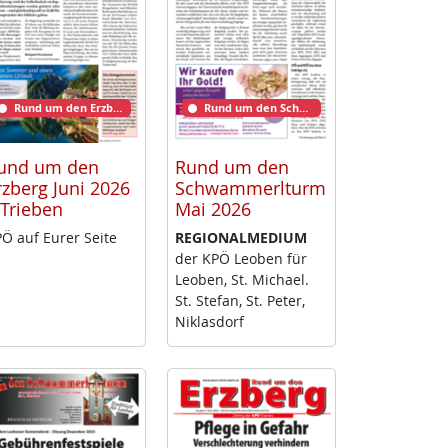
Rund um den Erzberg
Rund um den Schwammerlturm
und um den
Rund um den
rzberg Juni 2026
Schwammerlturm
 Trieben
Mai 2026
Ö auf Eu­rer Sei­te
RE­GIO­NAL­ME­DI­UM
der KPÖ Leo­ben für
Leo­ben, St. Mi­cha­el.
St. Ste­fan, St. Pe­ter,
Niklas­dorf