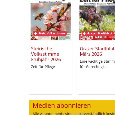
Steir. Volksstimme
Grazer Stadtblatt
Steirische
Grazer Stadtblat
Volksstimme
März 2026
Frühjahr 2026
Ei­ne wich­ti­ge Stim­
Zeit für Pf­le­ge
für Ge­rech­tig­keit
Medien abonnieren
Alle Abonnements sind selbstverständlich koste