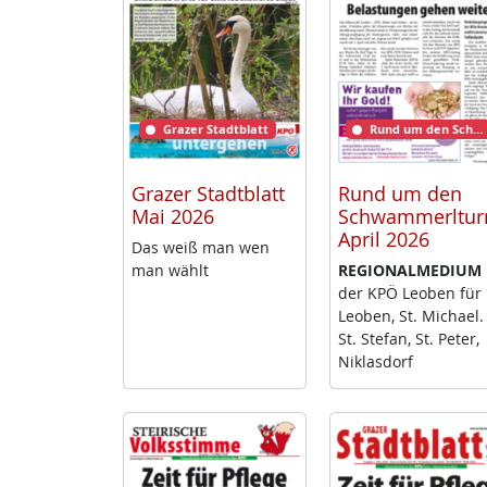
Grazer Stadtblatt
Rund um den Schwammerlturm
Grazer Stadtblatt
Rund um den
Mai 2026
Schwammerltu
April 2026
Das weiß man wen
man wählt
RE­GIO­NAL­ME­DI­UM
der KPÖ Leo­ben für
Leo­ben, St. Mi­cha­el.
St. Ste­fan, St. Pe­ter,
Niklas­dorf