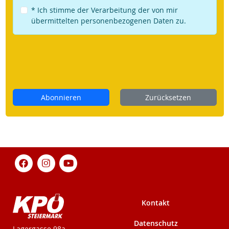
* Ich stimme der Verarbeitung der von mir
übermittelten personenbezogenen Daten zu.
Abonnieren
Zurücksetzen
Kontakt
Datenschutz
KPÖ-Steiermark
Lagergasse 98a