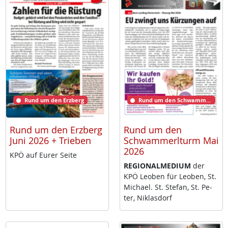
Rund um den Erzberg
Rund um den Schwammerlturm
Rund um den Erzberg
Rund um den
Juni 2026 + Trieben
Schwammerlturm Mai
2026
KPÖ auf Eu­rer Sei­te
RE­GIO­NAL­ME­DI­UM
der
KPÖ Leo­ben für Leo­ben, St.
Mi­cha­el. St. Ste­fan, St. Pe­
ter, Niklas­dorf