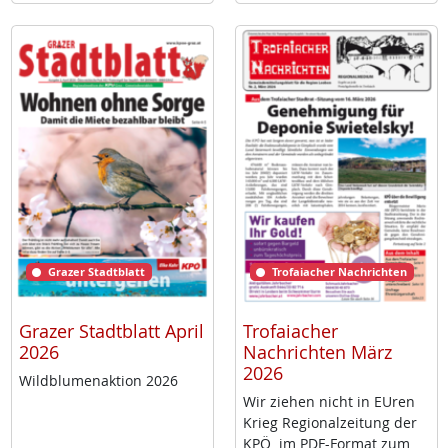
Grazer Stadtblatt
Trofaiacher Nachrichten
Grazer Stadtblatt April
Trofaiacher
2026
Nachrichten März
2026
Wild­blu­men­ak­ti­on 2026
Wir zie­hen nicht in EU­ren
Krieg Re­gio­nal­zei­tung der
KPÖ im PDF-For­mat zum