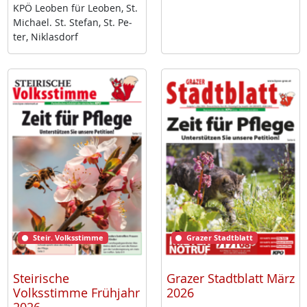
KPÖ Leo­ben für Leo­ben, St.
Mi­cha­el. St. Ste­fan, St. Pe­
ter, Niklas­dorf
Steir. Volksstimme
Grazer Stadtblatt
Steirische
Grazer Stadtblatt März
Volksstimme Frühjahr
2026