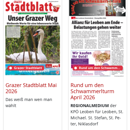
Grazer Stadtblatt
Rund um den Schwammerlturm
Grazer Stadtblatt Mai
Rund um den
2026
Schwammerlturm
April 2026
Das weiß man wen man
wählt
RE­GIO­NAL­ME­DI­UM
der
KPÖ Leo­ben für Leo­ben, St.
Mi­cha­el. St. Ste­fan, St. Pe­
ter, Niklas­dorf