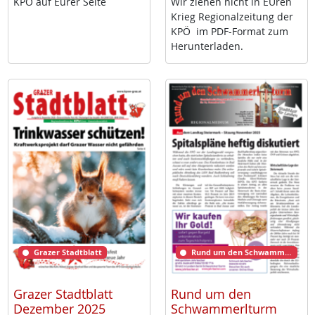
KPÖ auf Eu­rer Sei­te
Wir zie­hen nicht in EU­ren
Krieg Re­gio­nal­zei­tung der
KPÖ im PDF-For­mat zum
Her­un­ter­la­den.
Grazer Stadtblatt
Rund um den Schwammerlturm
Grazer Stadtblatt
Rund um den
Dezember 2025
Schwammerlturm