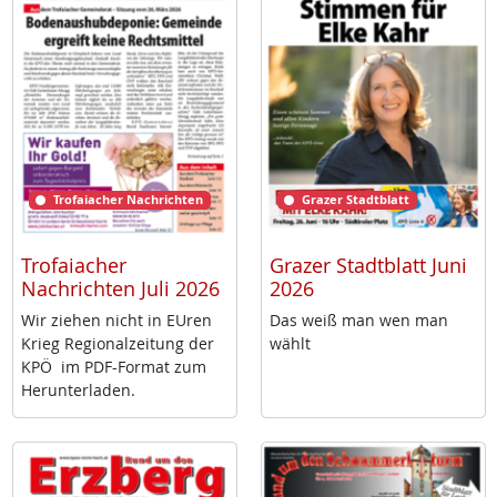
Trofaiacher Nachrichten
Grazer Stadtblatt
Trofaiacher
Grazer Stadtblatt Juni
Nachrichten Juli 2026
2026
Wir zie­hen nicht in EU­ren
Das weiß man wen man
Krieg Re­gio­nal­zei­tung der
wählt
KPÖ im PDF-For­mat zum
Her­un­ter­la­den.