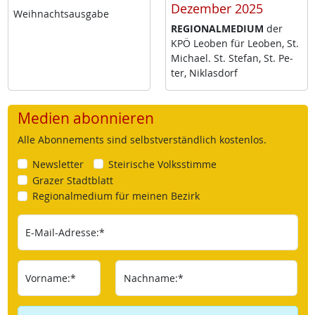
Dezember 2025
Weih­nachts­aus­ga­be
RE­GIO­NAL­ME­DI­UM
der
KPÖ Leo­ben für Leo­ben, St.
Mi­cha­el. St. Ste­fan, St. Pe­
ter, Niklas­dorf
Medien abonnieren
Alle Abonnements sind selbstverständlich kostenlos.
Newsletter
Steirische Volksstimme
Grazer Stadtblatt
Regionalmedium für meinen Bezirk
E-Mail-Adresse:*
Vorname:*
Nachname:*