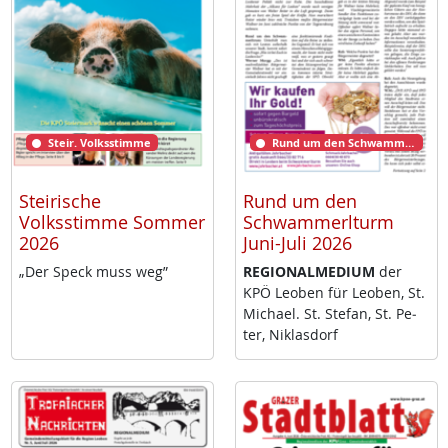
Steir. Volksstimme
Rund um den Schwammerlturm
Steirische
Rund um den
Volksstimme Sommer
Schwammerlturm
2026
Juni-Juli 2026
„Der Speck muss weg”
RE­GIO­NAL­ME­DI­UM
der
KPÖ Leo­ben für Leo­ben, St.
Mi­cha­el. St. Ste­fan, St. Pe­
ter, Niklas­dorf