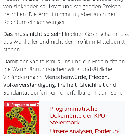
von sinkender Kaufkraft und steigenden Preisen
betroffen. Die Armut nimmt zu, aber auch der
Reichtum einiger weniger.
Das muss nicht so sein!
In einer Gesellschaft muss
das Wohl aller und nicht der Profit im Mittelpunkt
stehen.
Damit der Kapitalismus uns und die Erde nicht an
die Wand fährt, brauchen wir grundsätzliche
Veränderungen.
Menschenwürde,
Frieden,
Völkerverständigung,
Freiheit,
Gleichheit und
Solidarität
dürfen kein unerfüllbarer Traum sein.
Programm und Ziele
Programmatische
Dokumente der KPÖ
Steiermark
Un­se­re Ana­ly­sen, For­de­run­