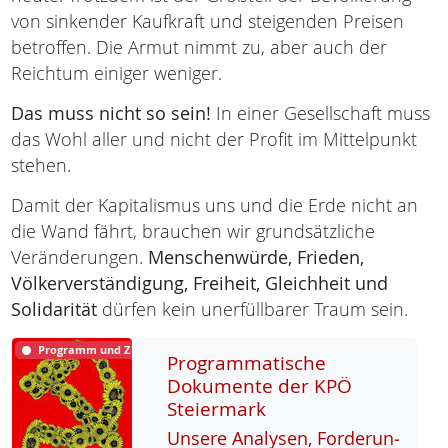
von sinkender Kaufkraft und steigenden Preisen
betroffen. Die Armut nimmt zu, aber auch der
Reichtum einiger weniger.
Das muss nicht so sein!
In einer Gesellschaft muss
das Wohl aller und nicht der Profit im Mittelpunkt
stehen.
Damit der Kapitalismus uns und die Erde nicht an
die Wand fährt, brauchen wir grundsätzliche
Veränderungen.
Menschenwürde,
Frieden,
Völkerverständigung,
Freiheit,
Gleichheit und
Solidarität
dürfen kein unerfüllbarer Traum sein.
Programm und Ziele
Programmatische
Dokumente der KPÖ
Steiermark
Un­se­re Ana­ly­sen, For­de­run­