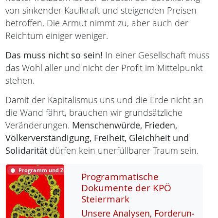
von sinkender Kaufkraft und steigenden Preisen
betroffen. Die Armut nimmt zu, aber auch der
Reichtum einiger weniger.
Das muss nicht so sein!
In einer Gesellschaft muss
das Wohl aller und nicht der Profit im Mittelpunkt
stehen.
Damit der Kapitalismus uns und die Erde nicht an
die Wand fährt, brauchen wir grundsätzliche
Veränderungen.
Menschenwürde,
Frieden,
Völkerverständigung,
Freiheit,
Gleichheit und
Solidarität
dürfen kein unerfüllbarer Traum sein.
Programm und Ziele
Programmatische
Dokumente der KPÖ
Steiermark
Un­se­re Ana­ly­sen, For­de­run­