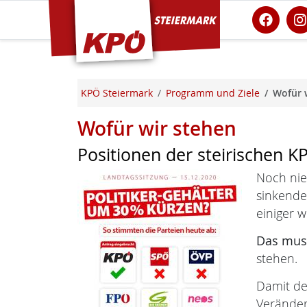
KPÖ Steiermark
KPÖ Steiermark
Programm und Ziele
Wofür 
Wofür wir stehen
Positionen der steirischen K
Noch nie
sinkende
einiger w
Das muss
stehen.
Damit de
Verände