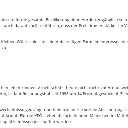
üssen für die gesamte Bevölkerung ohne Hürden zugänglich sein. 
t auch darauf zurückzuführen, dass der Profit immer stärker im Vo
es Kleinen Glücksspiels in seiner derzeitigen Form. Im Interesse ei
 zu.
en leben können. Arbeit schützt heute nicht mehr vor Armut, weil
terin, ist laut Rechnungshof seit 1998 um 14 Prozent gesunken! Gleic
erhältnisse gedrängt und haben keinerlei soziale Absicherung, k
aat Armut. Für die KPÖ stehen die arbeitenden Menschen im Mittelpu
eitsplätze müssen geschaffen werden.