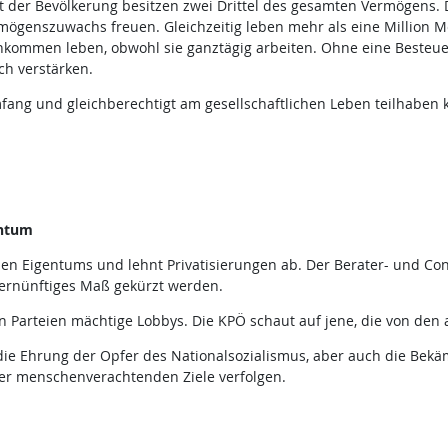
t der Bevölkerung besitzen zwei Drittel des gesamten Vermögens. 
rmögenszuwachs freuen. Gleichzeitig leben mehr als eine Million
ommen leben, obwohl sie ganztägig arbeiten. Ohne eine Besteu
ch verstärken.
ng und gleichberechtigt am gesellschaftlichen Leben teilhaben 
entum
chen Eigentums und lehnt Privatisierungen ab. Der Berater- und C
 vernünftiges Maß gekürzt werden.
arteien mächtige Lobbys. Die KPÖ schaut auf jene, die von den a
die Ehrung der Opfer des Nationalsozialismus, aber auch die Bekä
er menschenverachtenden Ziele verfolgen.