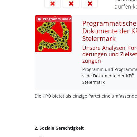
dürfen ke
Programm und Ziele
Programmatische
Dokumente der K
Steiermark
Un­se­re Ana­ly­sen, For
de­run­gen und Ziel­set
zun­gen
Pro­gramm und Pro­gram­ma­
sche Do­ku­men­te der KPÖ
Stei­er­mark
Die KPÖ bietet als einzige Partei eine umfassende
2. Soziale Gerechtigkeit