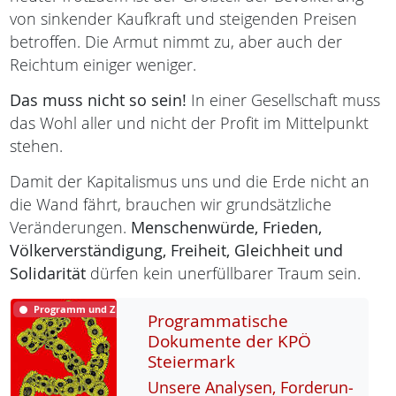
von sinkender Kaufkraft und steigenden Preisen
betroffen. Die Armut nimmt zu, aber auch der
Reichtum einiger weniger.
Das muss nicht so sein!
In einer Gesellschaft muss
das Wohl aller und nicht der Profit im Mittelpunkt
stehen.
Damit der Kapitalismus uns und die Erde nicht an
die Wand fährt, brauchen wir grundsätzliche
Veränderungen.
Menschenwürde,
Frieden,
Völkerverständigung,
Freiheit,
Gleichheit und
Solidarität
dürfen kein unerfüllbarer Traum sein.
Programm und Ziele
Programmatische
Dokumente der KPÖ
Steiermark
Un­se­re Ana­ly­sen, For­de­run­