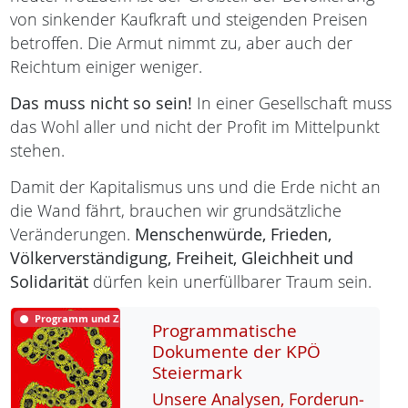
von sinkender Kaufkraft und steigenden Preisen
betroffen. Die Armut nimmt zu, aber auch der
Reichtum einiger weniger.
Das muss nicht so sein!
In einer Gesellschaft muss
das Wohl aller und nicht der Profit im Mittelpunkt
stehen.
Damit der Kapitalismus uns und die Erde nicht an
die Wand fährt, brauchen wir grundsätzliche
Veränderungen.
Menschenwürde,
Frieden,
Völkerverständigung,
Freiheit,
Gleichheit und
Solidarität
dürfen kein unerfüllbarer Traum sein.
Programm und Ziele
Programmatische
Dokumente der KPÖ
Steiermark
Un­se­re Ana­ly­sen, For­de­run­