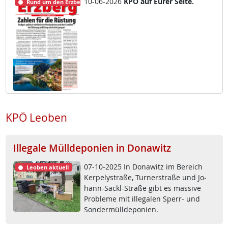
10-06-2026
KPÖ auf Eu­rer Sei­te.
Rund um den Erzberg
KPÖ Leoben
Illegale Mülldeponien in Donawitz
07-10-2025 In Do­na­witz im Be­reich
Leoben aktuell
Ker­pe­ly­stra­ße, Tur­ner­stra­ße und Jo­
hann-Sackl-Stra­ße gibt es mas­si­ve
Pro­b­le­me mit il­le­ga­len Sperr- und
Son­der­müll­de­po­ni­en.