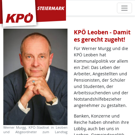
KPÖ Steiermark
KPÖ Leoben - Damit
es gerecht zugeht!
Für Werner Murgg und die
KPÖ Leoben hat
Kommunalpolitik vor allem
ein Ziel: Das Leben der
Arbeiter, Angestellten und
Pensionisten, der Schüler
und Studenten, der
Arbeitssuchenden und der
Notstandshilfebezieher
angenehmer zu gestalten.
Banken, Konzerne und
Reiche haben ohnehin ihre
Werner Murgg, KPÖ-Stadtrat in Leoben
Lobby, auch bei uns in
und Abgeordneter zum Landtag
Leoben. Gemeindepolitik