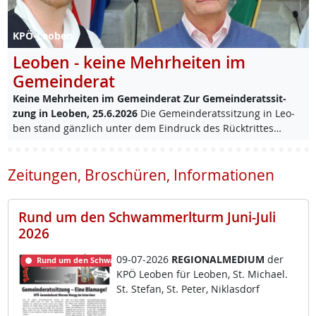
KPÖ-Leoben
Leoben - keine Mehrheiten im
Gemeinderat
Kei­ne Mehr­hei­ten im Ge­mein­de­rat
Zur Ge­mein­de­rats­sit­
zung in Leo­ben, 25.6.2026
Die Ge­mein­de­rats­sit­zung in Leo­
ben stand gänz­lich un­ter dem Ein­druck des Rück­trit­tes…
Zeitungen, Broschüren, Informationen
Rund um den Schwammerlturm Juni-Juli
2026
09-07-2026
RE­GIO­NAL­ME­DI­UM
der
Rund um den Schwammerlturm
KPÖ Leo­ben für Leo­ben, St. Mi­cha­el.
St. Ste­fan, St. Pe­ter, Niklas­dorf