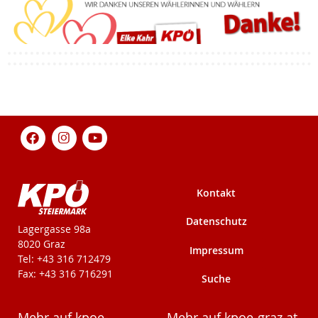
Kontakt
Datenschutz
KPÖ-Steiermark
Lagergasse 98a
8020 Graz
Impressum
Tel: +43 316 712479
Fax: +43 316 716291
Suche
Mehr auf kpoe-
Mehr auf kpoe-graz.at