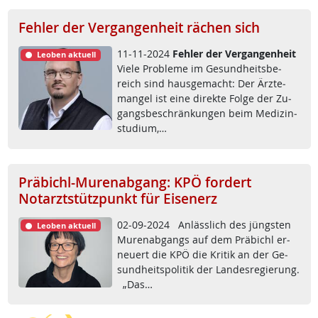
Fehler der Vergangenheit rächen sich
11-11-2024
Feh­ler der Ver­gan­gen­heit
Leoben aktuell
Vie­le Pro­b­le­me im Ge­sund­heits­be­
reich sind haus­ge­macht: Der Ärz­te­
man­gel ist ei­ne di­rek­te Fol­ge der Zu­
gangs­be­schrän­kun­gen beim Me­di­zin­
stu­di­um,…
Präbichl-Murenabgang: KPÖ fordert
Notarztstützpunkt für Eisenerz
02-09-2024 An­läss­lich des jüngs­ten
Leoben aktuell
Mu­ren­ab­gangs auf dem Prä­bichl er­
neu­ert die KPÖ die Kri­tik an der Ge­
sund­heits­po­li­tik der Lan­des­re­gie­rung.
„Das…