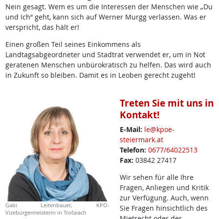
Nein gesagt. Wem es um die Interessen der Menschen wie „Du
und Ich“ geht, kann sich auf Werner Murgg verlassen. Was er
verspricht, das hält er!
Einen großen Teil seines Einkommens als
Landtagsabgeordneter und Stadtrat verwendet er, um in Not
geratenen Menschen unbürokratisch zu helfen. Das wird auch
in Zukunft so bleiben. Damit es in Leoben gerecht zugeht!
Treten Sie mit uns in
Kontakt!
E-Mail:
le@kpoe-
steiermark.at
Telefon:
0677/64022513
Fax:
03842 27417
Wir sehen für alle Ihre
Fragen, Anliegen und Kritik
zur Verfügung. Auch, wenn
Gabi Leitenbauer, KPÖ-
Sie Fragen hinsichtlich des
Vizebürgermeisterin in Trofaiach
Mietrecht oder der