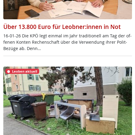
Über 13.800 Euro für Leobner:innen in Not
16-01-26 Die KPÖ legt ein­mal im Jahr tra­di­tio­nell am Tag der of­
fe­nen Kon­ten Re­chen­schaft über die Ver­wen­dung ih­rer Po­lit-
Be­zü­ge ab. Denn…
Leoben aktuell