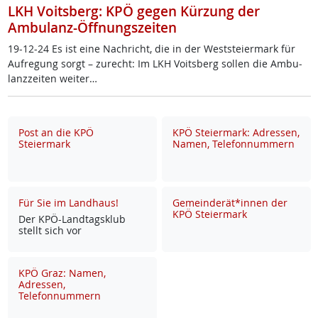
LKH Voitsberg: KPÖ gegen Kürzung der
Ambulanz-Öffnungszeiten
19-12-24 Es ist ei­ne Nach­richt, die in der West­s­tei­er­mark für
Auf­re­gung sorgt – zu­recht: Im LKH Voits­berg sol­len die Am­bu­
lanz­zei­ten wei­ter…
Post an die KPÖ
KPÖ Steiermark: Adressen,
Steiermark
Namen, Telefonnummern
Für Sie im Landhaus!
Gemeinderät*innen der
KPÖ Steiermark
Der KPÖ-Land­tags­klub
stellt sich vor
KPÖ Graz: Namen,
Adressen,
Telefonnummern