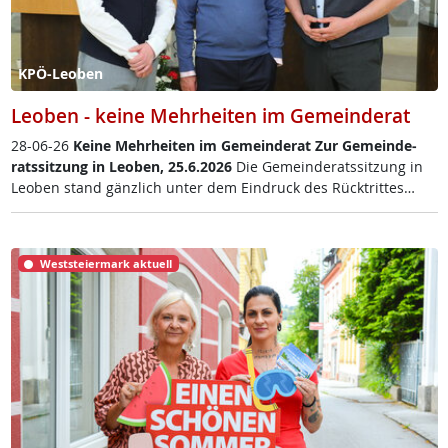
KPÖ-Leoben
Leoben - keine Mehrheiten im Gemeinderat
28-06-26
Kei­ne Mehr­hei­ten im Ge­mein­de­rat
Zur Ge­mein­de­
rats­sit­zung in Leo­ben, 25.6.2026
Die Ge­mein­de­rats­sit­zung in
Leo­ben stand gänz­lich un­ter dem Ein­druck des Rück­trit­tes…
Weststeiermark aktuell