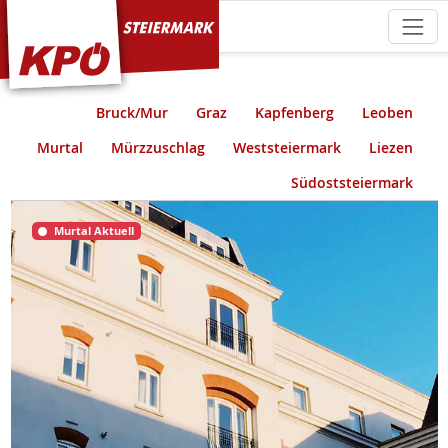
KPÖ Steiermark
Bruck/Mur
Graz
Kapfenberg
Leoben
Murtal
Mürzzuschlag
Weststeiermark
Liezen
Südoststeiermark
Murtal Aktuell