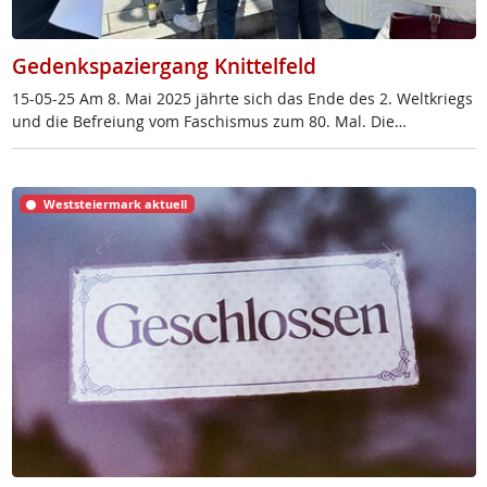
Gedenkspaziergang Knittelfeld
15-05-25 Am 8. Mai 2025 jähr­te sich das En­de des 2. Welt­kriegs
und die Be­f­rei­ung vom Fa­schis­mus zum 80. Mal. Die…
Weststeiermark aktuell