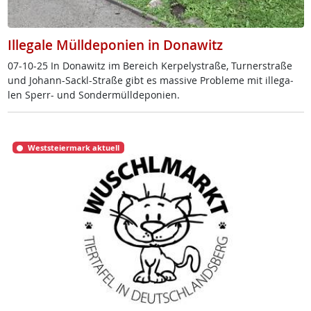
Illegale Mülldeponien in Donawitz
07-10-25 In Do­na­witz im Be­reich Ker­pe­ly­stra­ße, Tur­ner­stra­ße
und Jo­hann-Sackl-Stra­ße gibt es mas­si­ve Pro­b­le­me mit il­le­ga­
len Sperr- und Son­der­müll­de­po­ni­en.
Weststeiermark aktuell