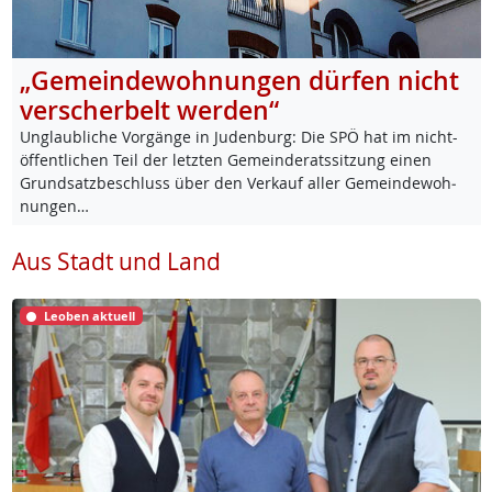
„Gemeindewohnungen dürfen nicht
verscherbelt werden“
Un­glaub­li­che Vor­gän­ge in Ju­den­burg: Die SPÖ hat im nicht-
öf­f­ent­li­chen Teil der letz­ten Ge­mein­de­rats­sit­zung ei­nen
Grund­satz­be­schluss über den Ver­kauf al­ler Ge­mein­de­woh­
nun­gen…
Aus Stadt und Land
Leoben aktuell