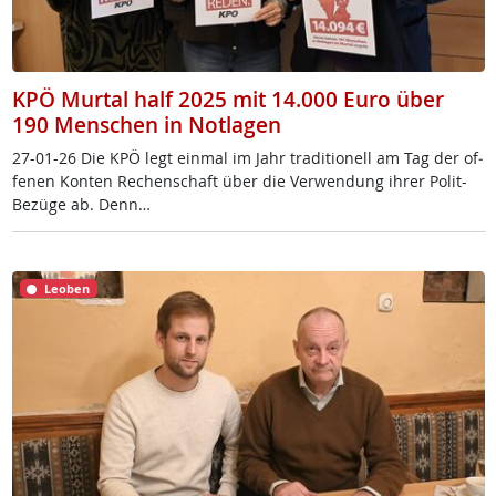
KPÖ Murtal half 2025 mit 14.000 Euro über
190 Menschen in Notlagen
27-01-26 Die KPÖ legt ein­mal im Jahr tra­di­tio­nell am Tag der of­
fe­nen Kon­ten Re­chen­schaft über die Ver­wen­dung ih­rer Po­lit-
Be­zü­ge ab. Denn…
Leoben