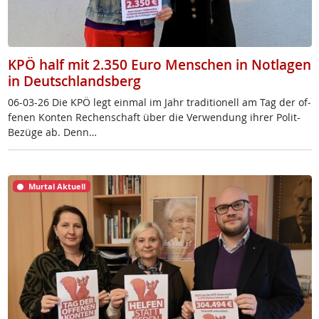
KPÖ half mit 2.350 Euro Menschen in Notlagen
in Deutschlandsberg
06-03-26 Die KPÖ legt ein­mal im Jahr tra­di­tio­nell am Tag der of­
fe­nen Kon­ten Re­chen­schaft über die Ver­wen­dung ih­rer Po­lit-
Be­zü­ge ab. Denn…
Murtal Aktuell