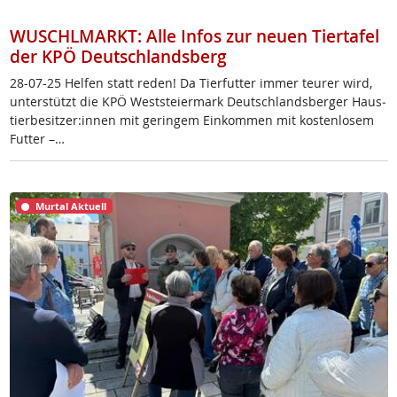
WUSCHLMARKT: Alle Infos zur neuen Tiertafel
der KPÖ Deutschlandsberg
28-07-25 Hel­fen statt re­den! Da Tier­fut­ter im­mer teu­rer wird,
un­ter­stützt die KPÖ West­s­tei­er­mark Deut­sch­lands­ber­ger Haus­
tier­be­sit­zer:in­nen mit ge­rin­gem Ein­kom­men mit kos­ten­lo­sem
Fut­ter –…
Murtal Aktuell