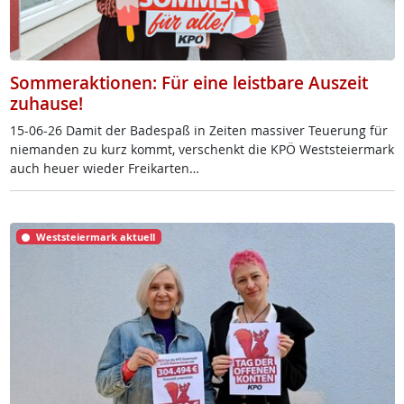
Sommeraktionen: Für eine leistbare Auszeit
zuhause!
15-06-26 Da­mit der Ba­de­spaß in Zei­ten mas­si­ver Teue­rung für
nie­man­den zu kurz kommt, ver­schenkt die KPÖ West­s­tei­er­mark
auch heu­er wie­der Frei­k­ar­ten…
Weststeiermark aktuell