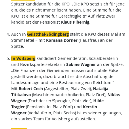
Spitzenkandidatin für die KPÖ. „Die KPÖ setzt sich für jene
ein, die es nicht immer leicht haben. Eine Stimme für die
KPÖ ist eine Stimme für Gerechtigkeit!“ Auf Platz Zwei
kandidiert der Pensionist
Klaus Pibernig
.
Auch in
Geistthal-Södingberg
steht die KPÖ dieses Mal am
Stimmzettel – mit
Romana Dorner
(Hausfrau) an der
Spitze.
In Voitsberg
kandidiert Gemeinderätin, Sozialberaterin
und Bezirksparteisekretärin
Sabine Wagner
an der Spitze.
„Die Finanzen der Gemeinden müssen auf stabile Füße
gestellt werden, dazu braucht es die Abschaffung der
Landesumlage und eine Besteuerung von Reichtum.“
Mit
Robert Cech
(Angestellter, Platz Zwei),
Natalija
Titikalova
(Maschinenbautechnikerin, Platz Drei),
Niklas
Wagner
(Dachdecker/Spengler, Platz Vier),
Hilde
Tragler
(Pensionistin, Platz Fünf) und
Kerstin
Wagner
(Verkäuferin, Platz Sechs) ist es wieder gelungen,
ein starkes Team für Voitsberg aufzustellen.