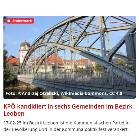
Steiermark
Foto: ©Andrzej Otrębski, Wikimedia Commons, CC 4.0
KPÖ kandidiert in sechs Gemeinden im Bezirk
Leoben
17-02-25 Im Be­zirk Leo­ben ist die Kom­mu­nis­ti­schen Par­tei in
der Be­völ­ke­rung und in der Kom­mu­nal­po­li­tik fest ver­an­kert.