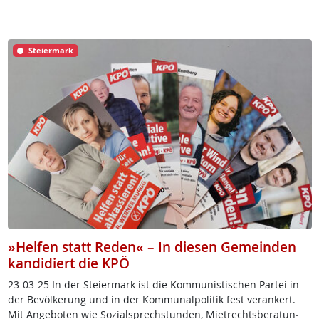
Steiermark
»Helfen statt Reden« – In diesen Gemeinden
kandidiert die KPÖ
23-03-25 In der Stei­er­mark ist die Kom­mu­nis­ti­schen Par­tei in
der Be­völ­ke­rung und in der Kom­mu­nal­po­li­tik fest ver­an­kert.
Mit An­ge­bo­ten wie So­zial­sprech­stun­den, Miet­rechts­be­ra­tun­