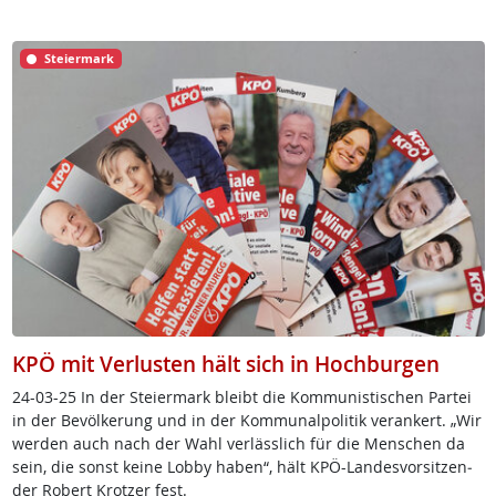
Steiermark
KPÖ mit Verlusten hält sich in Hochburgen
24-03-25 In der Stei­er­mark bleibt die Kom­mu­nis­ti­schen Par­tei
in der Be­völ­ke­rung und in der Kom­mu­nal­po­li­tik ver­an­kert. „Wir
wer­den auch nach der Wahl ver­läss­lich für die Men­schen da
sein, die sonst kei­ne Lob­by ha­ben“, hält KPÖ-Lan­des­vor­sit­zen­
der Robert Krot­zer fest.