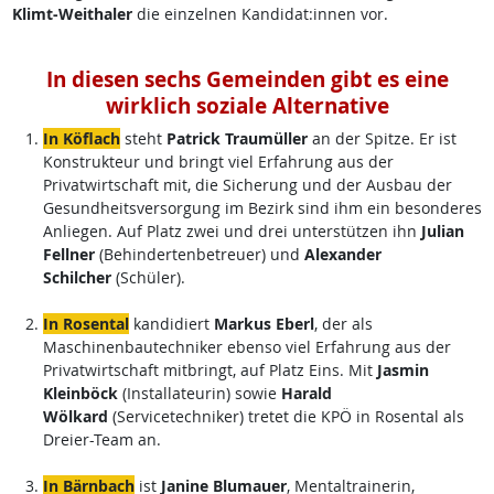
Klimt-Weithaler
die einzelnen Kandidat:innen vor.
In diesen sechs Gemeinden gibt es eine
wirklich soziale Alternative
In Köflach
steht
Patrick Traumüller
an der Spitze. Er ist
Konstrukteur und bringt viel Erfahrung aus der
Privatwirtschaft mit, die Sicherung und der Ausbau der
Gesundheitsversorgung im Bezirk sind ihm ein besonderes
Anliegen. Auf Platz zwei und drei unterstützen ihn
Julian
Fellner
(Behindertenbetreuer) und
Alexander
Schilcher
(Schüler).
In Rosental
kandidiert
Markus Eberl
, der als
Maschinenbautechniker ebenso viel Erfahrung aus der
Privatwirtschaft mitbringt, auf Platz Eins. Mit
Jasmin
Kleinböck
(Installateurin) sowie
Harald
Wölkard
(Servicetechniker) tretet die KPÖ in Rosental als
Dreier-Team an.
In Bärnbach
ist
Janine Blumauer
, Mentaltrainerin,