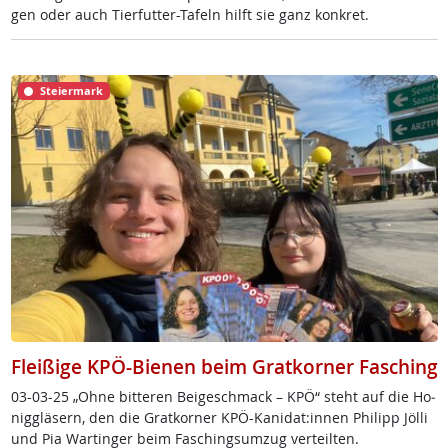
gen oder auch Tier­fut­ter-Ta­feln hilft sie ganz kon­k­ret.
Steiermark
Fleißige KPÖ-Bienen beim Gratkorner Fasching
03-03-25 „Oh­ne bit­te­ren Bei­ge­sch­mack – KPÖ“ steht auf die Ho­
nig­glä­s­ern, den die Grat­kor­ner KPÖ-Kani­dat:in­nen Phi­l­ipp Jöl­li
und Pia War­tin­ger beim Fa­sching­s­um­zug ver­teil­ten.