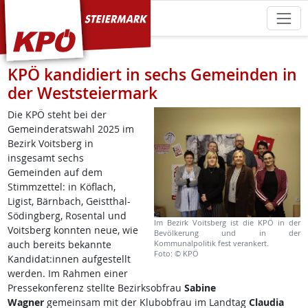
KPÖ Steiermark
KPÖ kandidiert in sechs Gemeinden in
der Weststeiermark
Die KPÖ steht bei der
Gemeinderatswahl 2025 im
Bezirk Voitsberg in
insgesamt sechs
Gemeinden auf dem
Stimmzettel: in Köflach,
Ligist, Bärnbach, Geistthal-
Södingberg, Rosental und
Im Bezirk Voitsberg ist die KPÖ in der
Voitsberg konnten neue, wie
Bevölkerung und in der
auch bereits bekannte
Kommunalpolitik fest verankert.
Foto: © KPÖ
Kandidat:innen aufgestellt
werden. Im Rahmen einer
Pressekonferenz stellte Bezirksobfrau
Sabine
Wagner
gemeinsam mit der Klubobfrau im Landtag
Claudia