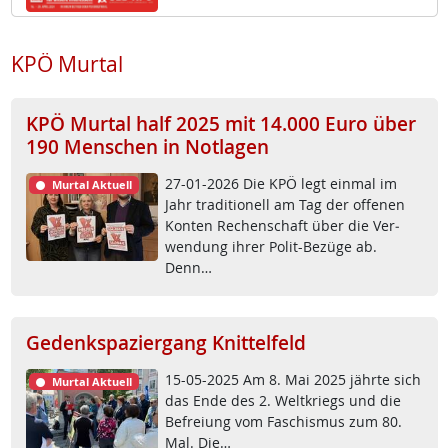
KPÖ Murtal
KPÖ Murtal half 2025 mit 14.000 Euro über
190 Menschen in Notlagen
27-01-2026 Die KPÖ legt ein­mal im
Murtal Aktuell
Jahr tra­di­tio­nell am Tag der of­fe­nen
Kon­ten Re­chen­schaft über die Ver­
wen­dung ih­rer Po­lit-Be­zü­ge ab.
Denn…
Gedenkspaziergang Knittelfeld
15-05-2025 Am 8. Mai 2025 jähr­te sich
Murtal Aktuell
das En­de des 2. Welt­kriegs und die
Be­f­rei­ung vom Fa­schis­mus zum 80.
Mal. Die…