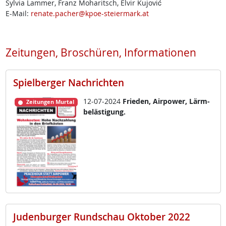
Sylvia Lammer, Franz Moharitsch, Elvir Kujović
E-Mail:
renate.pacher@kpoe-steiermark.at
Zeitungen, Broschüren, Informationen
Spielberger Nachrichten
12-07-2024
Frie­den, Air­po­wer, Lärm­
Zeitungen Murtal
be­läs­t­i­gung.
Judenburger Rundschau Oktober 2022