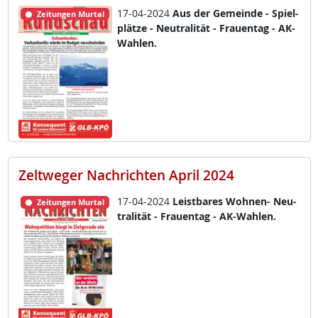
17-04-2024
Aus der Ge­mein­de - Spiel­
Zeitungen Murtal
plät­ze - Neu­tra­li­tät - Frau­en­tag - AK-
Wah­len.
Zeltweger Nachrichten April 2024
17-04-2024
Leist­ba­res Woh­nen- Neu­
Zeitungen Murtal
tra­li­tät - Frau­en­tag - AK-Wah­len.