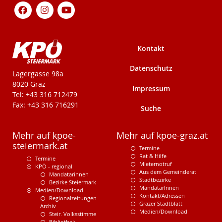
Kontakt
Datenschutz
KPÖ-Steiermark
Lagergasse 98a
8020 Graz
Impressum
Tel: +43 316 712479
Fax: +43 316 716291
Suche
Mehr auf kpoe-
Mehr auf kpoe-graz.at
steiermark.at
Termine
Rat & Hilfe
Termine
Mieternotruf
KPÖ - regional
Aus dem Gemeinderat
Mandatarinnen
Stadtbezirke
Bezirke Steiermark
MandatarInnen
Medien/Download
Kontakt/Adressen
Regionalzeitungen
Grazer Stadtblatt
Archiv
Medien/Download
Steir. Volksstimme
Bibliothek