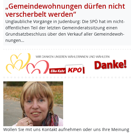
„Gemeindewohnungen dürfen nicht
verscherbelt werden“
Un­glaub­li­che Vor­gän­ge in Ju­den­burg: Die SPÖ hat im nicht-
öf­f­ent­li­chen Teil der letz­ten Ge­mein­de­rats­sit­zung ei­nen
Grund­satz­be­schluss über den Ver­kauf al­ler Ge­mein­de­woh­
nun­gen…
Wollen Sie mit uns Kontakt aufnehmen oder uns Ihre Meinung