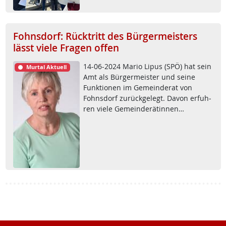
Fohnsdorf: Rücktritt des Bürgermeisters
lässt viele Fragen offen
14-06-2024 Ma­rio Li­pus (SPÖ) hat sein
Murtal Aktuell
Amt als Bür­ger­meis­ter und sei­ne
Funk­tio­nen im Ge­mein­de­rat von
Fohns­dorf zu­rück­ge­legt. Da­von er­fuh­
ren vie­le Ge­mein­de­rä­tin­nen…