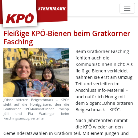
KPÖ Steiermark
Fleißige KPÖ-Bienen beim Gratkorner
Fasching
Beim Gratkorner Fasching
fehlten auch die
Kommunist:innen nicht: Als
fleißige Bienen verkleidet
nahmen sie erst am Umzug
Teil und verteilten im
Anschluss Info-Material –
und natürlich Honig mit
„Ohne bitteren Beigeschmack – KPÖ“
dem Slogan: „Ohne bitteren
steht auf die Honiggläsern, den die
Gratkorner KPÖ-Kanidat:innen Philipp
Beigeschmack – KPÖ“.
Jölli und Pia Wartinger beim
Faschingsumzug verteilten.
Nach Jahrzehnten nimmt
die KPÖ wieder an den
Gemeinderatswahlen in Gratkorn teil. Mit einem jungen und