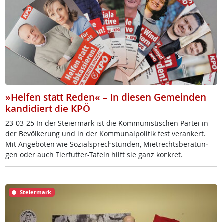
»Helfen statt Reden« – In diesen Gemeinden
kandidiert die KPÖ
23-03-25 In der Stei­er­mark ist die Kom­mu­nis­ti­schen Par­tei in
der Be­völ­ke­rung und in der Kom­mu­nal­po­li­tik fest ver­an­kert.
Mit An­ge­bo­ten wie So­zial­sprech­stun­den, Miet­rechts­be­ra­tun­
gen oder auch Tier­fut­ter-Ta­feln hilft sie ganz kon­k­ret.
Steiermark