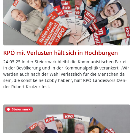
KPÖ mit Verlusten hält sich in Hochburgen
24-03-25 In der Stei­er­mark bleibt die Kom­mu­nis­ti­schen Par­tei
in der Be­völ­ke­rung und in der Kom­mu­nal­po­li­tik ver­an­kert. „Wir
wer­den auch nach der Wahl ver­läss­lich für die Men­schen da
sein, die sonst kei­ne Lob­by ha­ben“, hält KPÖ-Lan­des­vor­sit­zen­
der Robert Krot­zer fest.
Steiermark