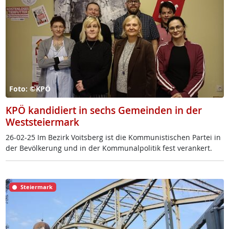
Foto: ©KPÖ
KPÖ kandidiert in sechs Gemeinden in der
Weststeiermark
26-02-25 Im Be­zirk Voits­berg ist die Kom­mu­nis­ti­schen Par­tei in
der Be­völ­ke­rung und in der Kom­mu­nal­po­li­tik fest ver­an­kert.
Steiermark