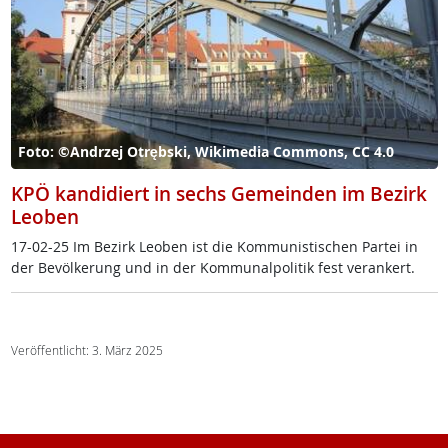
Foto: ©Andrzej Otrębski, Wikimedia Commons, CC 4.0
KPÖ kandidiert in sechs Gemeinden im Bezirk
Leoben
17-02-25 Im Be­zirk Leo­ben ist die Kom­mu­nis­ti­schen Par­tei in
der Be­völ­ke­rung und in der Kom­mu­nal­po­li­tik fest ver­an­kert.
Veröffentlicht: 3. März 2025