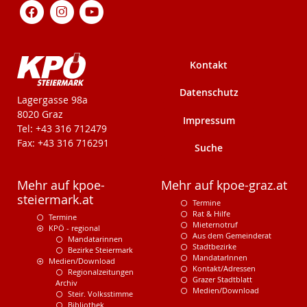
Kontakt
Datenschutz
KPÖ-Steiermark
Lagergasse 98a
8020 Graz
Impressum
Tel: +43 316 712479
Fax: +43 316 716291
Suche
Mehr auf kpoe-
Mehr auf kpoe-graz.at
steiermark.at
Termine
Rat & Hilfe
Termine
Mieternotruf
KPÖ - regional
Aus dem Gemeinderat
Mandatarinnen
Stadtbezirke
Bezirke Steiermark
MandatarInnen
Medien/Download
Kontakt/Adressen
Regionalzeitungen
Grazer Stadtblatt
Archiv
Medien/Download
Steir. Volksstimme
Bibliothek