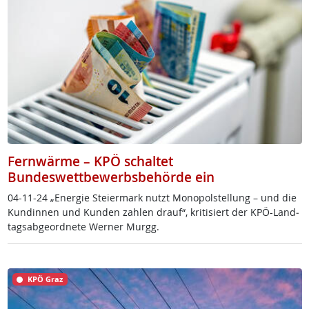
Fernwärme – KPÖ schaltet
Bundeswettbewerbsbehörde ein
04-11-24 „En­er­gie Stei­er­mark nutzt Mo­no­pol­stel­lung – und die
Kun­din­nen und Kun­den zah­len drauf“, kri­ti­siert der KPÖ-Land­
tags­ab­ge­ord­ne­te Wer­ner Murgg.
KPÖ Graz