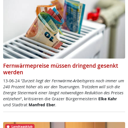
Fernwärmepreise müssen dringend gesenkt
werden
13-06-24
"Zur­zeit liegt der Fern­wär­me-Ar­beit­s­preis noch im­mer um
240 Pro­zent höh­er als vor den Teue­run­gen. Trotz­dem will sich die
En­er­gie Stei­er­mark ei­ner längst not­wen­di­gen Re­duk­ti­on des Prei­ses
ent­zie­hen
", kri­ti­sie­ren die Gra­zer Bür­ger­meis­te­rin
El­ke Kahr
und Stadt­rat
Man­f­red Eber
.
Landtagsklub