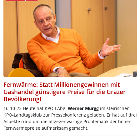
Fernwärme: Statt Millionengewinnen mit
Gashandel günstigere Preise für die Grazer
Bevölkerung!
16-10-23 Heu­te hat KPÖ-LAbg.
Wer­ner Murgg
im stei­ri­schen
KPÖ-Land­tags­klub zur Pres­se­kon­fe­renz ge­la­den. Er hat auf drei
Aspek­te rund um die all­ge­gen­wär­ti­ge Pro­b­le­ma­tik der ho­hen
Fern­wär­m­e­p­rei­se auf­merk­sam ge­macht.