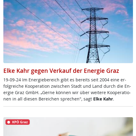
Elke Kahr gegen Verkauf der Energie Graz
19-09-24 Im En­er­gie­be­reich gibt es be­reits seit 2004 ei­ne er­
folg­rei­che Ko­ope­ra­ti­on zwi­schen Stadt und Land durch die En­
er­gie Graz GmbH. „Ger­ne kön­nen wir über wei­te­re Ko­ope­ra­tio­
nen in all die­sen Be­rei­chen sp­re­chen", sagt
El­ke Kahr
.
KPÖ Graz