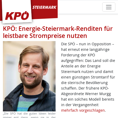
KPÖ Steiermark
KPÖ: Energie-Steiermark-Renditen für
leistbare Strompreise nutzen
Die SPÖ – nun in Opposition –
hat erneut eine langjährige
Forderung der KPÖ
aufgegriffen: Das Land soll die
Anteile an der Energie
Steiermark nutzen und damit
einen günstigen Stromtarif für
die steirische Bevölkerung
schaffen. Der frühere KPÖ-
Abgeordnete Werner Murgg
hat ein solches Modell bereits
in der Vergangenheit
mehrfach vorgeschlagen
.
„Die SPÖ hat die guten Ideen leider
immer erst dann, wenn sie in der