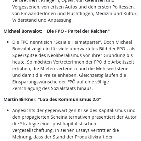
Verbrechern, Kriegern, Opfer; von Geehrten und
Vergessenen, von ertsen Autos und den ersten Politessen,
von EinwanderInnen und Flüchtlingen, Medizin und Kultur,
Widerstand und Anpassung.
Michael Bonvalot: " Die FPÖ - Partei der Reichen"
Die FPÖ nennt sich "Soziale Heimatpartei". Doch Michael
Bonvalot zeigt ein für viele unerwartetes Bild der FPÖ - als
Speerspitze des Neoliberalismus von ihrer Gründung bis
heute. So möchten VertreterInnen der FPÖ die Arbeitszeit
erhöhen, die Mieten verteuern und die Mehrwertsteuer
und damit die Preise anheben. Gleichzeitig laufen die
Einsparungswünsche der FPÖ auf eine völlige
Zerschlagung des Sozialstaats hinaus.
Martin Birkner: "Lob des Kommunismus 2.0"
Angesichts der gegenwärtigen Krise des Kapitalismus und
den propagierten Scheinalternativen präsentiert der Autor
die Strategie einer post-kapitalistischen
Vergesellschaftung. In seinen Essays vertritt er die
Meinung, dass der Stand der Produktivkraft der