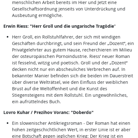
menschlichen Arbeit bereits im Hier und Jetzt eine
Gesellschaftsordnung jenseits von Unterdrückung und
Ausbeutung ermögliche.
Erwin Riess: "Herr Groll und die ungarische Tragödie
"
Herr Groll, ein Rollstuhlfahrer, der sich mit windigen
Geschäften durchbringt, und sein Freund der „Dozent“, ein
Privatgelehrter aus gutem Hause, recherchieren im Milieu
der osteuropäischen Pornoindustrie. Riess’ neuer Roman
ist fesselnd, witzig und poetisch. Groll und der „Dozent“
decken nicht nur ein abscheuliches Verbrechen auf. In
bekannter Manier befinden sich die beiden im Dauerstreit
über diverse Welträtsel, wie den Einfluss der weiblichen
Brust auf die Weltoffenheit und die Kunst des
Stiegensteigens mit dem Rollstuhl. Ein ungewöhnliches,
ein aufrüttelndes Buch.
Lovro Kuhar / Prezihov Voranc: "Doberdo"
Ein slowenischer Antikriegsroman - Der Roman hat einen
hohen zeitgeschichtlichen Wert, in erster Linie ist er aber
eine Botschaft gegen jeglichen Krieg: Der Krieg ist ein